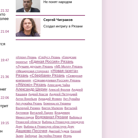
Не понят народом
 21:32
что
более
Сергей Чиграков
Создал интригу в Рязани
 21:04
тся
«Атрон» Рязань
«Глобус» Рязань
«Городские
 19:47
«Единая Россия» Рязань
проекты»
«Лучшие друзья» Рязань
«М5 Молл» Рязань
«Новая газета»
«Мещерская сторона»
Рязань
«Сбербанк» Рязань
«Северная
 21:36
компания»
«Справедливая Россия» Рязань
«Яблоко» Рязань
Александр Чайка
нег
Александр Шерин
Андрей
Алексей Фролов
Кашаев
Андрей Петруцкий
Андрей Красов
 22:06
Аркадий Фомин
Антон Воробьев
Арт-Лужайка
Арт-лужайка Рязань
Беженцы из Украины
трит
Валерий Рюмин
Виталий
Виктор Малюгин
Артемов
Виталий Ларин
Владимир
Водоканал Рязани
Мимоглядов
Выборы в
Рязанской области
Выборы в Рязанскую городскую
 19:15
Думу
Выборы в Рязанскую областную Думу
ин
Дашково-Песочня
Дмитрий Гудков
Евгений
Заборье
Игорь
Зызин
Застройка Рязани