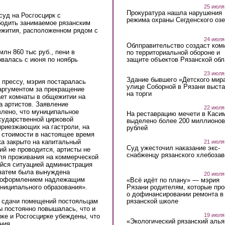
25 июля
Прокуратура нашла нарушения
уд на Росгосцирк с
режима охраны Сегденского озе
бодить занимаемое рязанским
ежития, расположенном рядом с
24 июля
Облправительство создаст ком
лн 860 тыс руб., пени в
по территориальной обороне и
защите объектов Рязанской обл
овалась с июня по ноябрь
23 июля
Здание бывшего «Детского мир
в прессу, мэрия постаралась
улице Соборной в Рязани выст
аргументом за прекращение
на торги
ает комнаты в общежитии на
а артистов. Заявление
22 июля
влено, что муниципальное
На реставрацию мечети в Каси
сударственной цирковой
выделено более 200 миллионов
приезжающих на гастроли, на
рублей
 стоимости в настоящее время
ка закрыто на капитальный
21 июля
Суд ужесточил наказание экс-
ий не проводится, артисты не
снабженцу рязанского хлебоза
ля проживания на коммерческой
ейся ситуацией администрация
 затем была вынуждена
20 июля
 с оформлением надлежащим
«Всё идёт по плану» — мэрия
униципального образования».
Рязани родителям, которые пр
о дофинансировании ремонта в
ь сдачи помещений постояльцам
рязанской школе
ы постоянно повышалась, что и
19 июля
рке и Росгосцирке убеждены, что
«Экологический рязанский алья
ния.