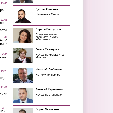
 23:45
Рустам Халиков
ра
Назначен в Тверь
 21:06
итет
Лариса Пастухова
асти
Получила новую
 21:31
должность в АФК
«Система»
а» на
авили
Ольга Свинцова
 22:34
Неудачно крышанула
мове
Минфин
Николай Любимов
 19:25
Не получил портрет
вода
 21:07
Евгений Кириченко
осили
Неудачно станцевал
 23:13
Борис Ясинский
нс»