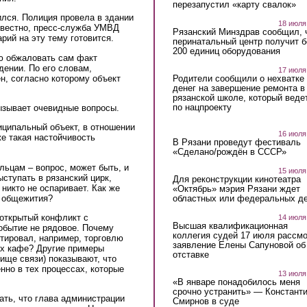
перезапустил «карту свалок»
лся. Полиция провела в здании
18 июля
звестно, пресс-служба УМВД
Рязанский Минздрав сообщил, 
рий на эту тему готовится.
перинатальный центр получит 
200 единиц оборудования
ею обжаловать сам факт
ении. По его словам,
17 июля
н, согласно которому объект
Родители сообщили о нехватке
денег на завершение ремонта в
рязанской школе, который веде
по нацпроекту
ызывает очевидные вопросы.
иципальный объект, в отношении
16 июля
же такая настойчивость
В Рязани проведут фестиваль
«Сделано/рождён в СССР»
льцам – вопрос, может быть, и
15 июля
ступать в рязанский цирк,
Для реконструкции кинотеатра
никто не оспаривает. Как же
«Октябрь» мэрия Рязани ждет
я общежития?
областных или федеральных де
 открытый конфликт с
14 июля
Высшая квалификационная
обытие не рядовое. Почему
коллегия судей 17 июля рассмо
тировал, например, торговлю
заявление Елены Сапуновой об
ых кафе? Другие примеры
отставке
ище связи) показывают, что
нно в тех процессах, которые
13 июля
«В январе понадобилось меня
срочно устранить» — Констант
ать, что глава администрации
Смирнов в суде