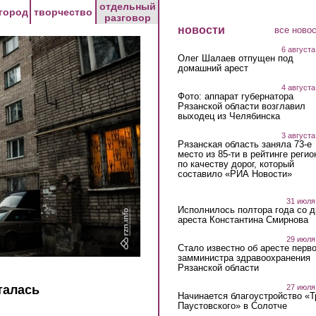
отдельный
город
творчество
разговор
новости
все ново
6 августа
Олег Шалаев отпущен под
домашний арест
4 августа
Фото: аппарат губернатора
Рязанской области возглавил
выходец из Челябинска
3 августа
Рязанская область заняла 73-е
место из 85-ти в рейтинге регио
по качеству дорог, который
составило «РИА Новости»
31 июля
Исполнилось полтора года со д
ареста Константина Смирнова
29 июля
Стало известно об аресте перво
замминистра здравоохранения
Рязанской области
27 июля
талась
Начинается благоустройство «
Паустовского» в Солотче