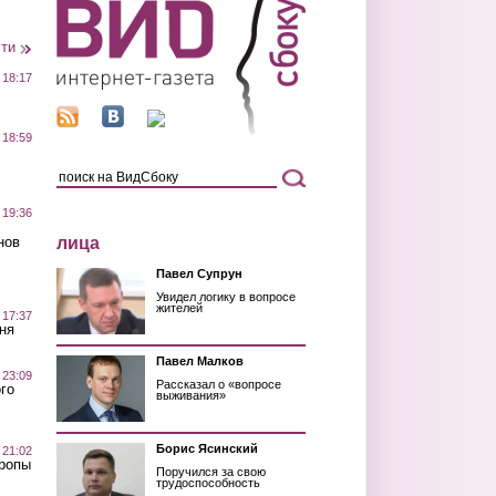
сти
 18:17
 18:59
 19:36
лица
нов
Павел Супрун
Увидел логику в вопросе
жителей
 17:37
ня
Павел Малков
 23:09
Рассказал о «вопросе
го
выживания»
Борис Ясинский
 21:02
Тропы
Поручился за свою
трудоспособность