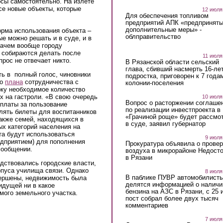
сы самостоятельно. На излете
се новые объекты, которые
12 июля
Для обеспечения топливом
предприятий АПК «предпринят
дополнительные меры» -
орма использования объекта –
облправительство
е можно решать и в суде, и в
зачем вообще городу
 собираются делать после
11 июля
рос не отвечает никто.
В Рязанской области сельский
глава, сбивший насмерть 16-ле
ть в полный голос, чиновники
подростка, приговорен к 7 года
го
плана
сотрудничества с
колонии-поселения
ирку необходимое количество
х на гастроли. «В свою очередь
10 июля
Вопрос о расторжении соглаше
 платы за пользование
по реализации инвестпроекта в
лять билеты для воспитанников
«Грачиной роще» будет рассмо
акже семей, находящихся в
в суде, заявил губернатор
х категорий населения на
а будут использоваться
9 июля
дприятием) для пополнения
Прокуратура объявила о провер
сообщении.
воздуха в микрорайоне Недост
в Рязани
одствовались городские власти,
рпуса училища связи. Однако
8 июля
В паблике ПУВР автомобилист
вершены, недвижимость была
делятся информацией о наличи
идущей ни в какое
бензина на АЗС в Рязани, с 25 
мого земельного участка.
пост собрал более двух тысяч
комментариев
7 июля