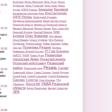
Кочетков
Игорь Морозов
Игорь
Игорь Путин
 23:35
Трубицын
Игорь Туровский
Игорь Яшин
Ирина
Касимов
Канищево
КПРФ Рязань
Кусова
ы
Константиново
Касимовская городская Дума
ЛДПР Рязань
Лыбедский бульвар
Людмила Кибальникова
Министерство печати
Рязанской области
Минлесхоз Рязанской области
 22:16
Михаил Малахов
Михаил Пронин
Мост через Оку
Олег
Николай Булаев
Николай Пилюгин
тнего
Олег Ковалев
Булеков
Олег Шишов
м
Ольга Чуляева
Ольга Мишина
Петр Пыленок
Подбелка
Поджоги машин
Пойма Павловки
Пойма
Политика Рязани
Поляны
трех рек
 20:55
РГУ им. Есенина
ния
Праймериз «Единой России»
Рязанская
РМПТС
РНПК
Роман Путин
трен
городская Дума
Рязанский кремль
Рязанский
Рязанский нефтезавод
Рязань
район
Сасово
Рязанский цирк
 20:43
ке
Северный обход
Семен Сазонов
Сергей Дудукин
оево
Сергей Ежов
Сергей Сальников
Сергей Филимонов
Скопин
Солотча
Спас-Клепики
ТРЦ
УМВД Рязанской
Трасса М5
«Премьер»
 23:25
области
Шаукат Ахметов
Федор Провоторов
ы
ЭРА
и
июня
 20:08