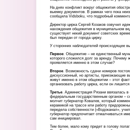
На днях конфликт вокруг общежития обостри
выемку документов. В рамках чего пока неи
сообщила Vidsboku, что подробный коммента
Директор цирка Сергей Козаков озвучил ид
нахождения общежития в муниципальном вед
существует некий документ советских време
был передан от города цирку.
У сторонних наблюдателей происходящее в
Первое
. Общежитие – не единственный мун
которого сложился долг за аренду. Почему 
проявляется именно в этом случае?
Второе
. Возможность сдачи номеров постоя
дискуссионный, но артисты, приезжающие вы
живут именно в этом общежитии – этот факт 
организовать работу цирка, если он лишитс
Третье
. Администрация Рязани ввязалась в
федеральным государственным органом – с
молчит губернатор Ковалев, который коммен
керамикой на трассе или работу придорожн
передела собственности («Водоканал», учил
губернатор предпочитает отмалчиваться име
сам инициировал.
Тем более, мало кому придет в голову полаг