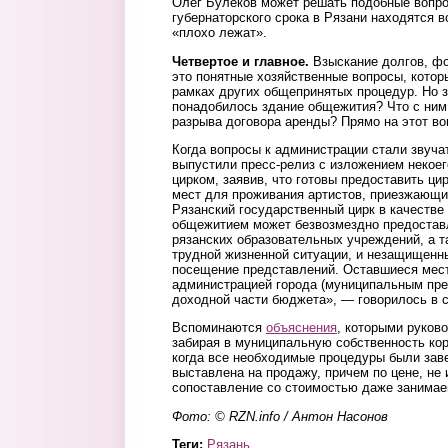
Олег Булеков может решать подобные вопро
губернаторского срока в Рязани находятся в
«плохо лежат».
Четвертое и главное.
Взыскание долгов, ф
это понятные хозяйственные вопросы, которы
рамках других общепринятых процедур. Но 
понадобилось здание общежития? Что с ним
разрыва договора аренды? Прямо на этот воп
Когда вопросы к администрации стали звуча
выпустили пресс-релиз с изложением некое
цирком, заявив, что готовы предоставить ц
мест для проживания артистов, приезжающи
Рязанский государственный цирк в качестве
общежитием может безвозмездно предостав
рязанских образовательных учреждений, а т
трудной жизненной ситуации, и незащищенны
посещение представлений. Оставшиеся мест
администрацией города (муниципальным пре
доходной части бюджета», — говорилось в 
Вспоминаются
объяснения
, которыми руков
забирая в муниципальную собственность ко
когда все необходимые процедуры были за
выставлена на продажу, причем по цене, не 
сопоставление со стоимостью даже занимае
Фото: © RZN.info / Антон Насонов
Теги:
Рязань