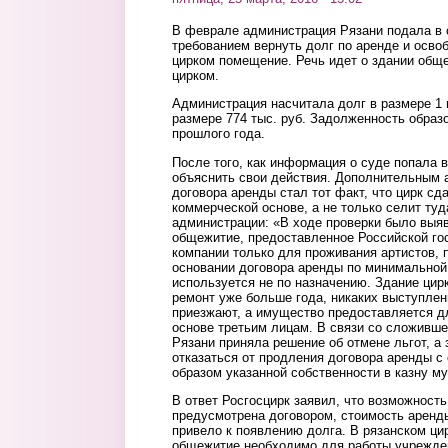
В феврале администрация Рязани подала в с
требованием вернуть долг по аренде и осво
цирком помещение. Речь идет о здании общ
цирком.
Администрация насчитала долг в размере 1 м
размере 774 тыс. руб. Задолженность образ
прошлого года.
После того, как информация о суде попала 
объяснить свои действия. Дополнительным 
договора аренды стал тот факт, что цирк сд
коммерческой основе, а не только селит туд
администрации: «В ходе проверки было выя
общежитие, предоставленное Российской го
компании только для проживания артистов, 
основании договора аренды по минимальной
используется не по назначению. Здание цир
ремонт уже больше года, никаких выступлен
приезжают, а имущество предоставляется д
основе третьим лицам. В связи со сложивш
Рязани приняла решение об отмене льгот, а
отказаться от продления договора аренды
образом указанной собственности в казну м
В ответ Росгосцирк заявил, что возможност
предусмотрена договором, стоимость аренд
привело к появлению долга. В рязанском ци
общежитие необходимо для работы учрежде