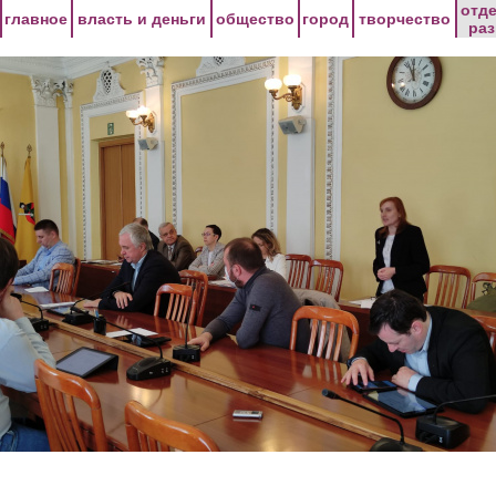
Перейти к основному содержанию
отд
главное
власть и деньги
общество
город
творчество
ра