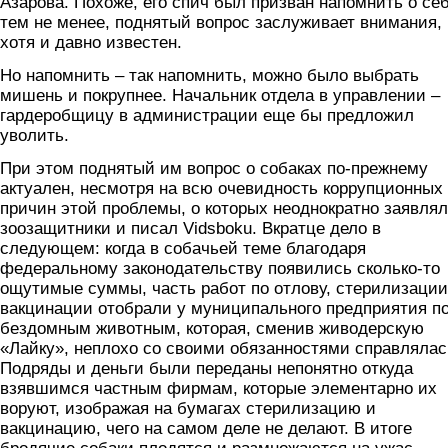
Азарова. Похоже, его спич был призван напомнить о себ
тем не менее, поднятый вопрос заслуживает внимания,
хотя и давно известен.
Но напомнить – так напомнить, можно было выбрать
мишень и покрупнее. Начальник отдела в управлении –
гардеробщицу в администрации еще бы предложил
уволить.
При этом поднятый им вопрос о собаках по-прежнему
актуален, несмотря на всю очевидность коррупционных
причин этой проблемы, о которых неоднократно заявля
зоозащитники и писал Vidsboku. Вкратце дело в
следующем: когда в собачьей теме благодаря
федеральному законодательству появились сколько-то
ощутимые суммы, часть работ по отлову, стерилизации
вакцинации отобрали у муниципального предприятия п
бездомным животным, которая, сменив живодерскую
«Лайку», неплохо со своими обязанностями справлялас
Подряды и деньги были переданы непонятно откуда
взявшимся частным фирмам, которые элементарно их
воруют, изображая на бумагах стерилизацию и
вакцинацию, чего на самом деле не делают. В итоге