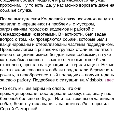
бродячие собаки плодятся и размножаются на ужас
прохожим. Ну то есть, да, у нас можно воровать даже н
собачье случке.
После выступления Колдаевой сразу несколько депутат
заявили о нерешенности проблемы с мусором,
загрязнением городских водоемов и работой с
безнадзорными животными. В частности, был задан
вопрос о том, как проверяются собаки, которые были
вакцинированы и стерилизованы частным подрядчиком.
Прошлым летом в рязанских группах стали появляться
видео с ощенившимися бездомными собаками, на ухе
которых была клипса – знак того, что животное было
отловлено, прошло вакцинацию и стерилизацию. Несм
на это, «клипсованные» собаки продолжали беременеть
рожать, а недобросовестный подрядчик – получать день
за свою работу. Подробнее о ситуации на Vidsboku
здес
«То есть мы им верим на слово, что они
провакцинировали, обследовали собаку, все, она у нас
бешеной больше не будет. Или все-таки вы отлавливае
собак, берете у них анализы на антитела?» – спросил
Сергей Самарский.