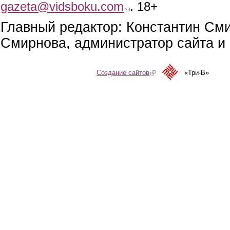
gazeta@vidsboku.com
(link sends e-mail)
. 18+
Главный редактор: Константин См
Смирнова, администратор сайта и 
Создание сайтов
(link is external)
«Три-В»