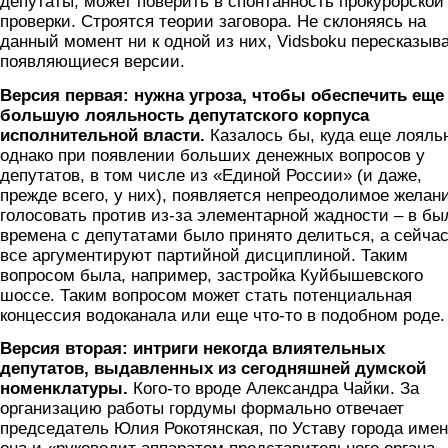
депутаты, может поверить в спонтанность прокурорской
проверки. Строятся теории заговора. Не склоняясь на
данный момент ни к одной из них, Vidsboku пересказыв
появляющиеся версии.
Версия первая: нужна угроза, чтобы обеспечить еще
большую лояльность депутатского корпуса
исполнительной власти.
Казалось бы, куда еще лояль
однако при появлении больших денежных вопросов у
депутатов, в том числе из «Единой России» (и даже,
прежде всего, у них), появляется непреодолимое желан
голосовать против из-за элементарной жадности – в б
времена с депутатами было принято делиться, а сейча
все аргументируют партийной дисциплиной. Таким
вопросом была, например, застройка Куйбышевского
шоссе. Таким вопросом может стать потенциальная
концессия водоканала или еще что-то в подобном роде.
Версия вторая: интриги некогда влиятельных
депутатов, выдавленных из сегодняшней думской
номенклатуры.
Кого-то вроде Александра Чайки. За
организацию работы гордумы формально отвечает
председатель Юлия Рокотянская, по Уставу города име