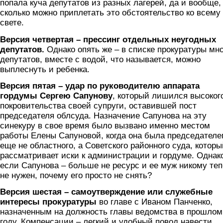
попала куча депутатов из разных лагерей, да и вообще,
сколько можно приплетать это обстоятельство ко всему
свете.
Версия четвертая – прессинг отдельных неугодных
депутатов.
Однако опять же – в списке прокуратуры мно
депутатов, вместе с водой, что называется, можно
выплеснуть и ребенка.
Версия пятая – удар по руководителю аппарата
гордумы Сергею Сапунов
у
, который лишился высоког
покровительства своей супруги, оставившей пост
председателя облсуда. Назначение Сапунова на эту
синекуру в свое время было вызвано именно местом
работы Елены Сапуновой, когда она была председател
еще не областного, а Советского районного суда, которы
рассматривает иски к администрации и гордуме. Однак
если Сапунова – больше не ресурс и ее муж никому те
не нужен, почему его просто не снять?
Версия шестая – самоутверждение или служебные
интересы прокуратуры
во главе с Иваном Панченко,
назначенным на должность главы ведомства в прошлом
году. Компенсации – легкий и удобный повод навести