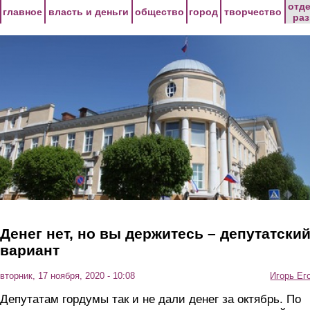
Перейти к основному содержанию
отд
главное
власть и деньги
общество
город
творчество
ра
Денег нет, но вы держитесь – депутатски
вариант
вторник, 17 ноября, 2020 - 10:08
Игорь Ег
Депутатам гордумы так и не дали денег за октябрь. По