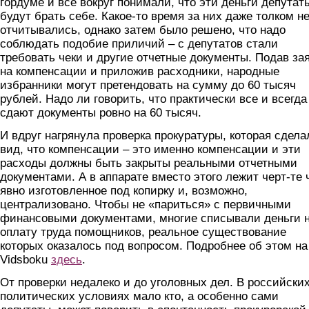
гордуме и все вокруг понимали, что эти деньги депутат
будут брать себе. Какое-то время за них даже толком н
отчитывались, однако затем было решено, что надо
соблюдать подобие приличий – с депутатов стали
требовать чеки и другие отчетные документы. Подав за
на компенсации и приложив расходники, народные
избранники могут претендовать на сумму до 60 тысяч
рублей. Надо ли говорить, что практически все и всегда
сдают документы ровно на 60 тысяч.
И вдруг нагрянула проверка прокуратуры, которая сдела
вид, что компенсации – это именно компенсации и эти
расходы должны быть закрыты реальными отчетными
документами. А в аппарате вместо этого лежит черт-те 
явно изготовленное под копирку и, возможно,
централизовано. Чтобы не «париться» с первичными
финансовыми документами, многие списывали деньги 
оплату труда помощников, реальное существование
которых оказалось под вопросом. Подробнее об этом на
Vidsboku
здесь
.
От проверки недалеко и до уголовных дел. В российски
политических условиях мало кто, а особенно сами