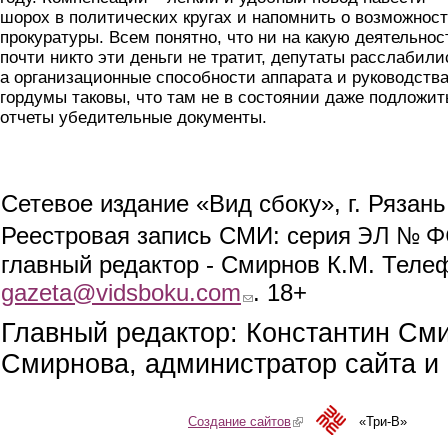
шорох в политических кругах и напомнить о возможнос
прокуратуры. Всем понятно, что ни на какую деятельнос
почти никто эти деньги не тратит, депутаты расслабили
а организационные способности аппарата и руководств
гордумы таковы, что там не в состоянии даже подложит
отчеты убедительные документы.
Сетевое издание «Вид сбоку», г. Рязан
ЭЛ № ФС
Реестровая запись СМИ: серия
главный редактор - Смирнов К.М. Телефо
gazeta@vidsboku.com
(link sends e-mail)
. 18+
Главный редактор: Константин См
Смирнова, администратор сайта и 
Создание сайтов
(link is external)
«Три-В»