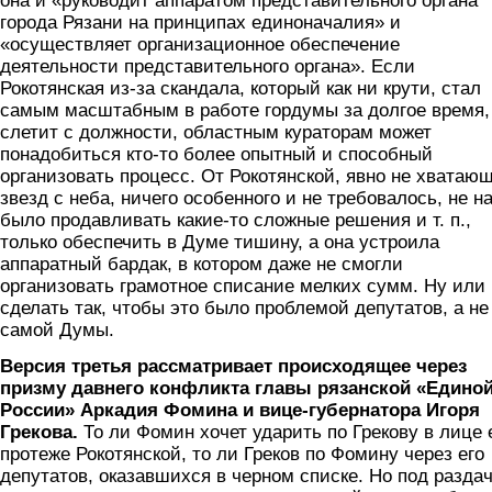
она и «руководит аппаратом представительного органа
города Рязани на принципах единоначалия» и
«осуществляет организационное обеспечение
деятельности представительного органа». Если
Рокотянская из-за скандала, который как ни крути, стал
самым масштабным в работе гордумы за долгое время,
слетит с должности, областным кураторам может
понадобиться кто-то более опытный и способный
организовать процесс. От Рокотянской, явно не хватаю
звезд с неба, ничего особенного и не требовалось, не н
было продавливать какие-то сложные решения и т. п.,
только обеспечить в Думе тишину, а она устроила
аппаратный бардак, в котором даже не смогли
организовать грамотное списание мелких сумм. Ну или
сделать так, чтобы это было проблемой депутатов, а не
самой Думы.
Версия третья рассматривает происходящее через
призму давнего конфликта главы рязанской «Едино
России» Аркадия Фомина и вице-губернатора Игоря
Грекова.
То ли Фомин хочет ударить по Грекову в лице 
протеже Рокотянской, то ли Греков по Фомину через его
депутатов, оказавшихся в черном списке. Но под разда