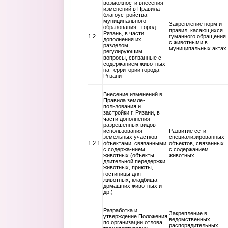
возможности внесения
изменений в Правила
благоустройства
муниципального
Закрепление норм и
образования - город
правил, касающихся
Рязань, в части
1.2.
гуманного обращения
дополнения их
с животными в
разделом,
муниципальных актах
регулирующим
вопросы, связанные с
содержанием животных
на территории города
Рязани
Внесение изменений в
Правила земле-
пользования и
застройки г. Рязани, в
части дополнения
разрешенных видов
использования
Развитие сети
земельных участков
специализированных
1.2.1.
объектами, связанными
объектов, связанных
с содержа-нием
с содержанием
животных (объекты
животных
длительной передержки
животных, приюты,
гостиницы для
животных, кладбища
домашних животных и
др.)
Разработка и
Закрепление в
утверждение Положения
ведомственных
по организации отлова,
распорядительных