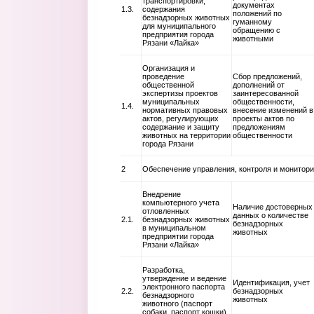
транспортировки,
документах
1.3.
содержания
положений по
безнадзорных животных
гуманному
для муниципального
обращению с
предприятия города
животными
Рязани «Лайка»
Организация и
проведение
Сбор предложений,
общественной
дополнений от
экспертизы проектов
заинтересованной
муниципальных
общественности,
1.4.
нормативных правовых
внесение изменений в
актов, регулирующих
проекты актов по
содержание и защиту
предложениям
животных на территории
общественности
города Рязани
2
Обеспечение управления, контроля и монитор
Внедрение
компьютерного учета
Наличие достоверных
отловленных
данных о количестве
2.1.
безнадзорных животных
безнадзорных
в муниципальном
животных
предприятии города
Рязани «Лайка»
Разработка,
утверждение и ведение
Идентификация, учет
электронного паспорта
2.2.
безнадзорных
безнадзорного
животных
животного (паспорт
собаки, паспорт кошки)