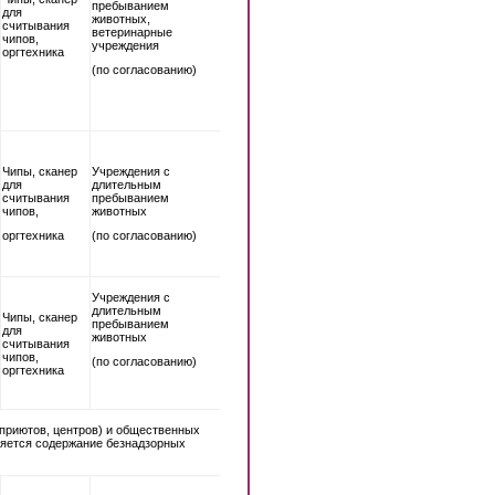
пребыванием
для
животных,
считывания
ветеринарные
чипов,
учреждения
оргтехника
(по согласованию)
Чипы, сканер
Учреждения с
для
длительным
считывания
пребыванием
чипов,
животных
оргтехника
(по согласованию)
Учреждения с
длительным
Чипы, сканер
пребыванием
для
животных
считывания
чипов,
(по согласованию)
оргтехника
приютов, центров) и общественных
ляется содержание безнадзорных