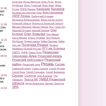
Кочетков
Игорь Морозов
Игорь
Игорь Путин
Трубицын
Игорь Туровский
Игорь Яшин
Ирина
 22:06
Касимов
Канищево
КПРФ Рязань
Кусова
вил
Константиново
Касимовская городская Дума
ого
ЛДПР Рязань
Лыбедский бульвар
Людмила Кибальникова
Министерство печати
Рязанской области
Минлесхоз Рязанской области
 12:58
ство
Михаил Малахов
Михаил Пронин
Мост через Оку
Олег
ег
Николай Булаев
Николай Пилюгин
Олег Ковалев
Булеков
Олег Шишов
Ольга Чуляева
Ольга Мишина
Петр Пыленок
 11:23
Подбелка
Поджоги машин
Пойма Павловки
Пойма
от
Политика Рязани
Поляны
трех рек
ала
РГУ им. Есенина
рком
Праймериз «Единой России»
Рязанская
РМПТС
РНПК
Роман Путин
городская Дума
 08:59
Рязанский кремль
Рязанский
Рязанский нефтезавод
Рязань
район
Сасово
Рязанский цирк
ании
Северный обход
Семен Сазонов
Сергей Дудукин
Сергей Ежов
Сергей Сальников
Сергей Филимонов
Скопин
 10:55
Солотча
Спас-Клепики
ТРЦ
ась
УМВД Рязанской
Трасса М5
«Премьер»
ма
области
Шаукат Ахметов
Федор Провоторов
ЭРА
 14:04