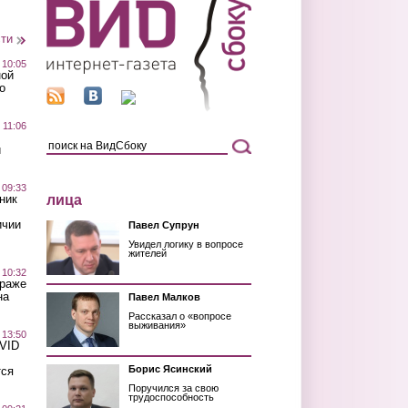
сти
 10:05
ной
о
 11:06
й
 09:33
лица
ник
ичии
Павел Супрун
Увидел логику в вопросе
жителей
 10:32
краже
на
Павел Малков
Рассказал о «вопросе
выживания»
 13:50
OVID
Борис Ясинский
тся
Поручился за свою
трудоспособность