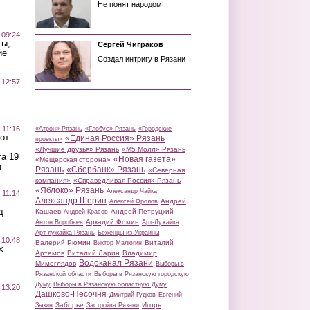
Не понят народом
 09:24
ты,
Сергей Чиграков
ие
Создал интригу в Рязани
 12:57
 11:16
«Атрон» Рязань
«Глобус» Рязань
«Городские
от
«Единая Россия» Рязань
проекты»
«Лучшие друзья» Рязань
«М5 Молл» Рязань
а 19
«Новая газета»
«Мещерская сторона»
н
Рязань
«Сбербанк» Рязань
«Северная
компания»
«Справедливая Россия» Рязань
«Яблоко» Рязань
Александр Чайка
 11:14
Александр Шерин
Андрей
Алексей Фролов
д
Кашаев
Андрей Петруцкий
Андрей Красов
Аркадий Фомин
Антон Воробьев
Арт-Лужайка
Арт-лужайка Рязань
Беженцы из Украины
 10:48
Валерий Рюмин
Виталий
Виктор Малюгин
х
Артемов
Виталий Ларин
Владимир
Водоканал Рязани
Мимоглядов
Выборы в
Рязанской области
Выборы в Рязанскую городскую
Думу
Выборы в Рязанскую областную Думу
 13:20
Дашково-Песочня
Дмитрий Гудков
Евгений
Заборье
Игорь
Зызин
Застройка Рязани