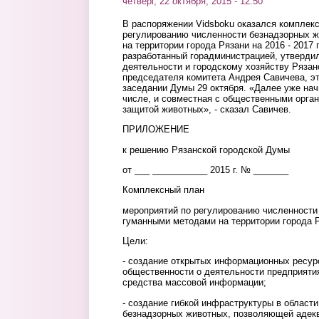
четверг, 22 октября, 2015 - 12:50
В распоряжении Vidsboku оказался комплек
регулированию численности безнадзорных 
на территории города Рязани на 2016 - 2017
разработанный горадминистрацией, утвердил
деятельности и городскому хозяйству Рязан
председателя комитета Андрея Савичева,
э
заседании Думы 29 октября. «Далее уже начн
числе, и совместная с общественными орга
защитой животных», - сказал Савичев.
ПРИЛОЖЕНИЕ
к решению Рязанской городской Думы
от ___ ___________ 2015 г. № _______
Комплексный план
мероприятий по регулированию численности
гуманными методами на территории города Р
Цели:
- создание открытых информационных ресур
общественности о деятельности предприяти
средства массовой информации;
- создание гибкой инфраструктуры в област
безнадзорных животных, позволяющей адекв