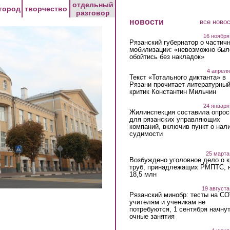
отдельный
город
творчество
разговор
новости
все ново
16 ноября
Рязанский губернатор о частич
мобилизации: «невозможно был
обойтись без накладок»
4 апреля
Текст «Тотального диктанта» в
Рязани прочитает литературны
критик Константин Мильчин
24 января
Жилинспекция составила опрос
для рязанских управляющих
компаний, включив пункт о нал
судимости
25 марта
Возбуждено уголовное дело о 
труб, принадлежащих РМПТС, 
18,5 млн
19 августа
Рязанский минобр: тесты на C
учителям и ученикам не
потребуются, 1 сентября начну
очные занятия