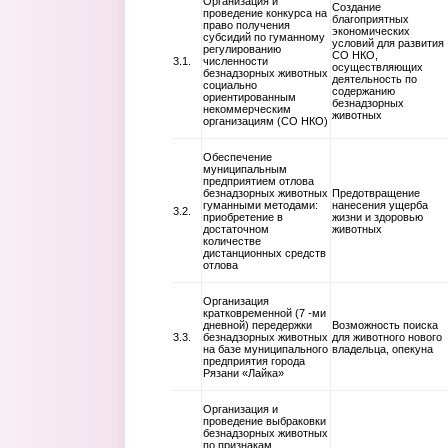
Организация и
Создание
проведение конкурса на
благоприятных
право получения
экономических
субсидий по гуманному
условий для развития
регулированию
СО НКО,
3.1.
численности
осуществляющих
безнадзорных животных
деятельность по
социально
содержанию
ориентированным
безнадзорных
некоммерческим
животных
организациям (СО НКО)
Обеспечение
муниципальным
предприятием отлова
безнадзорных животных
Предотвращение
гуманными методами:
нанесения ущерба
3.2.
приобретение в
жизни и здоровью
достаточном
животных
количестве
дистанционных средств
отлова
Организация
кратковременной (7 -ми
дневной) передержки
Возможность поиска
3.3.
безнадзорных животных
для животного нового
на базе муниципального
владельца, опекуна
предприятия города
Рязани «Лайка»
Организация и
проведение выбраковки
безнадзорных животных
по признакам