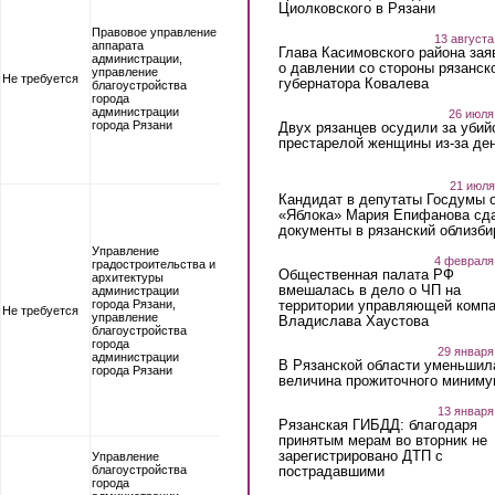
Циолковского в Рязани
Правовое управление
13 августа
аппарата
Глава Касимовского района зая
администрации,
о давлении со стороны рязанск
управление
Не требуется
губернатора Ковалева
благоустройства
города
администрации
26 июля
города Рязани
Двух рязанцев осудили за убий
престарелой женщины из-за ден
21 июля
Кандидат в депутаты Госдумы 
«Яблока» Мария Епифанова сд
документы в рязанский облизби
Управление
4 февраля
градостроительства и
Общественная палата РФ
архитектуры
вмешалась в дело о ЧП на
администрации
территории управляющей комп
города Рязани,
Не требуется
управление
Владислава Хаустова
благоустройства
города
29 января
администрации
В Рязанской области уменьшил
города Рязани
величина прожиточного миниму
13 января
Рязанская ГИБДД: благодаря
принятым мерам во вторник не
зарегистрировано ДТП с
Управление
пострадавшими
благоустройства
города