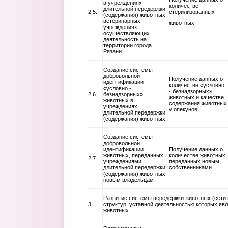
в учреждениях
количестве
длительной передержки
2.5.
стерилизованных
(содержания) животных,
ветеринарных
животных
учреждениях
осуществляющих
деятельность на
территории города
Рязани
Создание системы
добровольной
Получение данных о
идентификации
количестве «условно
«условно -
- безнадзорных»
2.6.
безнадзорных»
животных и качестве
животных в
содержания животных
учреждениях
у опекунов
длительной передержки
(содержания) животных
Создание системы
добровольной
идентификации
Получение данных о
животных, переданных
количестве животных,
2.7.
учреждениями
переданных новым
длительной передержки
собственниками
(содержания) животных,
новым владельцам
Развитие системы передержки животных (сети 
3
структур, уставной деятельностью которых яв
животных