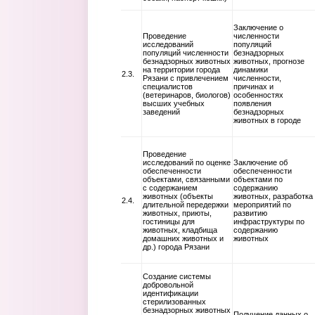
Заключение о
Проведение
численности
исследований
популяций
популяций численности
безнадзорных
безнадзорных животных
животных, прогнозе
на территории города
динамики
2.3.
Рязани с привлечением
численности,
специалистов
причинах и
(ветеринаров, биологов)
особенностях
высших учебных
появления
заведений
безнадзорных
животных в городе
Проведение
исследований по оценке
Заключение об
обеспеченности
обеспеченности
объектами, связанными
объектами по
с содержанием
содержанию
животных (объекты
животных, разработка
2.4.
длительной передержки
мероприятий по
животных, приюты,
развитию
гостиницы для
инфраструктуры по
животных, кладбища
содержанию
домашних животных и
животных
др.) города Рязани
Создание системы
добровольной
идентификации
стерилизованных
безнадзорных животных
Получение данных о