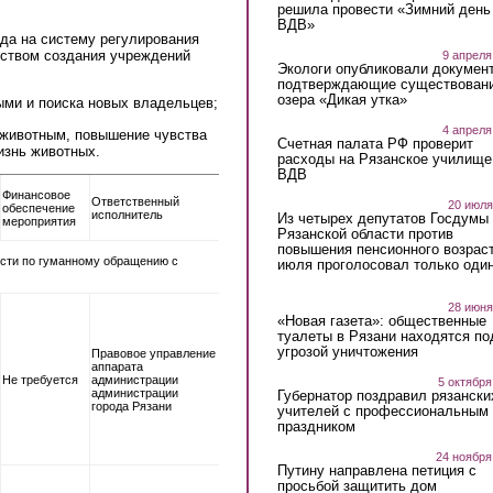
решила провести «Зимний день
ВДВ»
ода на систему регулирования
дством создания учреждений
9 апреля
Экологи опубликовали докумен
подтверждающие существован
озера «Дикая утка»
ными и поиска новых владельцев;
4 апреля
к животным, повышение чувства
Счетная палата РФ проверит
изнь животных.
расходы на Рязанское училище
ВДВ
Финансовое
Ответственный
20 июля
обеспечение
исполнитель
Из четырех депутатов Госдумы 
мероприятия
Рязанской области против
повышения пенсионного возраст
сти по гуманному обращению с
июля проголосовал только оди
28 июня
«Новая газета»: общественные
туалеты в Рязани находятся по
угрозой уничтожения
Правовое управление
аппарата
Не требуется
администрации
5 октября
администрации
Губернатор поздравил рязански
города Рязани
учителей с профессиональным
праздником
24 ноября
Путину направлена петиция с
просьбой защитить дом