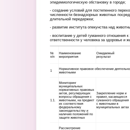
эпидемиологическую обстановку в городе;
- создание условий для постепенного перех
численности безнадзорных животных посре
длительной передержки;
- развитие института опекунства над живот
- воспитание у детей гуманного отношения 
ответственности у человека за здоровье и ж
№
Наименование
Ожидаемый
п/п
мероприятия
результат
Нормативное правовое обеспечение деятельно
1
животными
Мониторинг
муниципальных
нормативных правовых
актов, регулирующих
Закрепление норм и
вопросы обращения с
правил, касающихся
1.1.
животными, на предмет
гуманного обращения
их соответствия
с животными в
федеральному
муниципальных актах
законодательству и
наличию положений по
защите животных
Рассмотрение