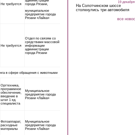
администрации
19 декабря
Не требуется
города Рязани,
На Солотчинском шоссе
столкнулись три автомобиля
муниципальное
предприятие города
Рязани «Лайка»
все ново
Отдел по связям со
средствами массовой
Не требуется
информации
администрации
города Рязани
инга в сфере обращения с животными
Оргтехника,
программное
Муниципальное
обеспечение,
предприятие города
введение в
Рязани «Лайка»
штат 1 ед.
специалиста
Фотоаппарат,
Муниципальное
расходные
предприятие города
материалы
Рязани «Лайка»