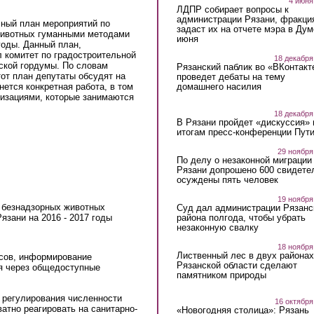
4 июня
ЛДПР собирает вопросы к
администрации Рязани, фракци
сный план мероприятий по
задаст их на отчете мэра в Дум
животных гуманными методами
июня
 годы. Данный план,
 комитет по градостроительной
18 декабря
ской гордумы. По словам
Рязанский паблик во «ВКонтакт
тот план
депутаты
обсуд
ят
на
проведет дебаты на тему
домашнего насилия
ется конкретная работа, в том
низациями, которые занимаются
18 декабря
В Рязани пройдет «дискуссия» 
итогам пресс-конференции Пут
29 ноября
По делу о незаконной миграции
Рязани допрошено 600 свидете
осуждены пять человек
19 ноября
 безнадзорных животных
Суд дал администрации Рязанс
района полгода, чтобы убрать
язани на 2016 - 2017 годы
незаконную свалку
18 ноября
Лиственный лес в двух районах
сов, информирование
Рязанской области сделают
я через общедоступные
памятником природы
и регулирования численности
16 октября
атно реагировать на санитарно-
«Новогодняя столица»: Рязань