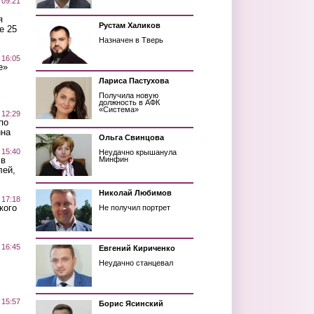
 09:21
я
Рустам Халиков
е 25
Назначен в Тверь
 16:05
е»
Лариса Пастухова
Получила новую
должность в АФК
«Система»
 12:29
по
ина
Ольга Свинцова
 15:40
Неудачно крышанула
 в
Минфин
лей,
Николай Любимов
 17:18
кого
Не получил портрет
 16:45
Евгений Кириченко
Неудачно станцевал
 15:57
Борис Ясинский