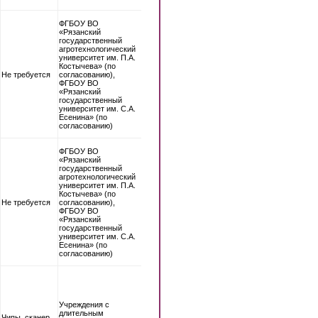
ФГБОУ ВО
«Рязанский
государственный
агротехнологический
университет им. П.А.
Костычева» (по
Не требуется
согласованию),
ФГБОУ ВО
«Рязанский
государственный
университет им. С.А.
Есенина» (по
согласованию)
ФГБОУ ВО
«Рязанский
государственный
агротехнологический
университет им. П.А.
Костычева» (по
Не требуется
согласованию),
ФГБОУ ВО
«Рязанский
государственный
университет им. С.А.
Есенина» (по
согласованию)
Учреждения с
длительным
Чипы, сканер