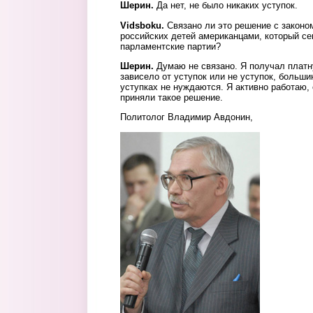
Шерин.
Да нет, не было никаких уступок.
Vidsboku.
Связано ли это решение с законо
российских детей американцами, который се
парламентские партии?
Шерин.
Думаю не связано. Я получал платну
зависело от уступок или не уступок, больш
уступках не нуждаются. Я активно работаю,
приняли такое решение.
Политолог Владимир Авдонин,
1.avdonin_ryazan-rapn.ucoz_.jpg