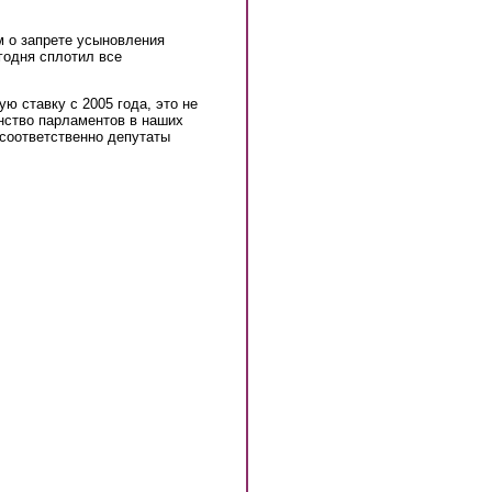
м о запрете усыновления
годня сплотил все
ю ставку с 2005 года, это не
инство парламентов в наших
 соответственно депутаты