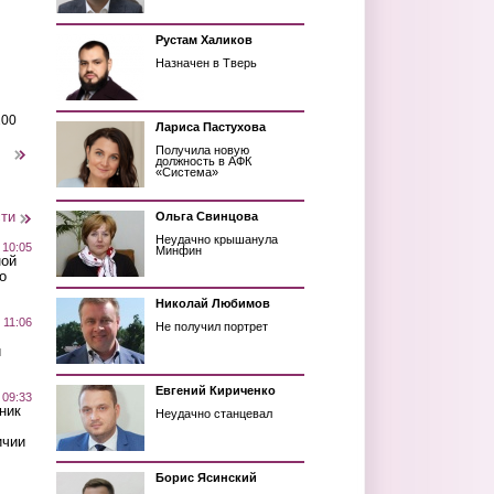
Рустам Халиков
Назначен в Тверь
200
Лариса Пастухова
Получила новую
следующая ›
должность в АФК
«Система»
сти
Ольга Свинцова
Неудачно крышанула
 10:05
Минфин
ной
о
Николай Любимов
 11:06
Не получил портрет
й
Евгений Кириченко
 09:33
ник
Неудачно станцевал
ичии
Борис Ясинский