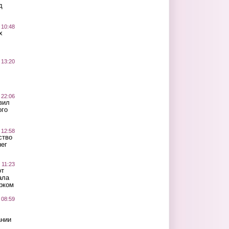
д
 10:48
х
 13:20
 22:06
вил
ого
 12:58
ство
ег
 11:23
от
ала
рком
 08:59
ании