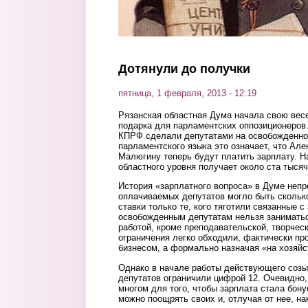
Дотянули до получки
пятница, 1 февраля, 2013 - 12:19
Рязанская областная Дума начала свою вес
подарка для парламентских оппозиционеров
КПРФ сделали депутатами на освобожденной
парламентского языка это означает, что Ал
Малюгину теперь будут платить зарплату. Н
областного уровня получает около ста тысяч
История «зарплатного вопроса» в Думе непр
оплачиваемых депутатов могло быть сколько
ставки только те, кого тяготили связанные с
освобожденным депутатам нельзя занимать
работой, кроме преподавательской, творческ
ограничения легко обходили, фактически п
бизнесом, а формально назначая «на хозяй
Однако в начале работы действующего соз
депутатов ограничили цифрой 12. Очевидно,
многом для того, чтобы зарплата стала бон
можно поощрять своих и, отлучая от нее, на