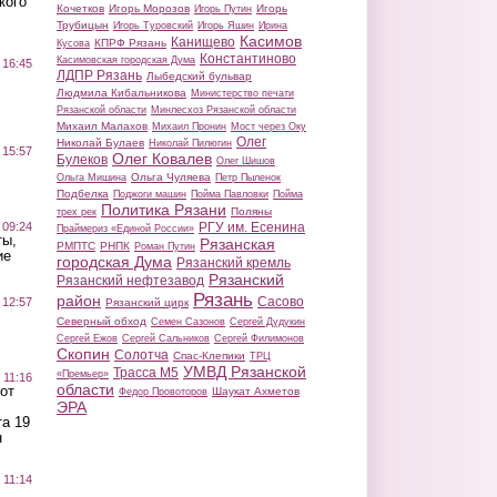
кого
Кочетков
Игорь Морозов
Игорь
Игорь Путин
Трубицын
Игорь Туровский
Игорь Яшин
Ирина
Касимов
Канищево
КПРФ Рязань
Кусова
Константиново
Касимовская городская Дума
 16:45
ЛДПР Рязань
Лыбедский бульвар
Людмила Кибальникова
Министерство печати
Рязанской области
Минлесхоз Рязанской области
Михаил Малахов
Михаил Пронин
Мост через Оку
Олег
Николай Булаев
Николай Пилюгин
 15:57
Олег Ковалев
Булеков
Олег Шишов
Ольга Чуляева
Ольга Мишина
Петр Пыленок
Подбелка
Поджоги машин
Пойма Павловки
Пойма
Политика Рязани
Поляны
трех рек
 09:24
РГУ им. Есенина
Праймериз «Единой России»
ты,
Рязанская
РМПТС
РНПК
Роман Путин
ие
городская Дума
Рязанский кремль
Рязанский
Рязанский нефтезавод
Рязань
район
Сасово
 12:57
Рязанский цирк
Северный обход
Семен Сазонов
Сергей Дудукин
Сергей Ежов
Сергей Сальников
Сергей Филимонов
Скопин
Солотча
Спас-Клепики
ТРЦ
УМВД Рязанской
Трасса М5
«Премьер»
 11:16
области
от
Шаукат Ахметов
Федор Провоторов
ЭРА
а 19
н
 11:14