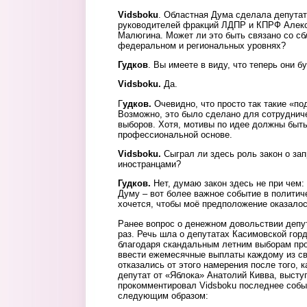
Vidsboku
. Областная Дума сделала депута
руководителей фракций ЛДПР и КПРФ Алекс
Малюгина. Может ли это быть связано со сб
федеральном и региональных уровнях?
Гудков
. Вы имеете в виду, что теперь они б
Vidsboku.
Да.
Г
удков.
Очевидно, что просто так такие «по
Возможно, это было сделано для сотруднич
выборов. Хотя, мотивы по идее должны быть 
профессиональной основе.
Vidsboku.
Сыграл ли здесь роль закон о за
иностранцами?
Гудков.
Нет, думаю закон здесь не при чем
Думу – вот более важное событие в политич
хочется, чтобы моё предположение оказало
Ранее вопрос о денежном довольствии депу
раз. Речь шла о депутатах Касимовской го
благодаря скандальным летним выборам про
ввести ежемесячные выплаты каждому из св
отказались от этого намерения после того, к
депутат от «Яблока» Анатолий Кивва, высту
прокомментировал Vidsboku последнее собы
следующим образом: