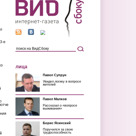
ил
3-е
со
лица
Павел Супрун
Увидел логику в вопросе
жителей
й
Павел Малков
о
лотче
Рассказал о «вопросе
выживания»
ения
Борис Ясинский
Поручился за свою
трудоспособность
й