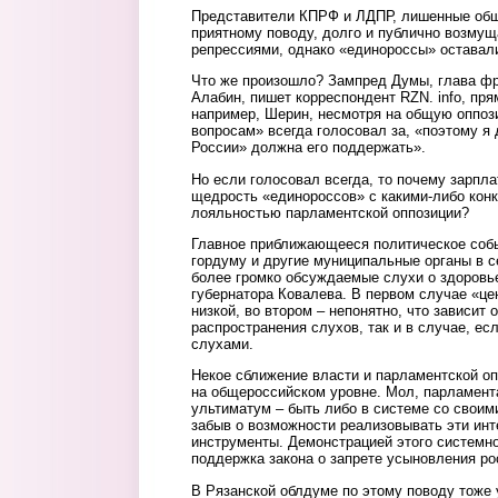
Представители КПРФ и ЛДПР, лишенные общ
приятному поводу, долго и публично возму
репрессиями, однако «единороссы» оставал
Что же произошло? Зампред Думы, глава фр
Алабин, пишет корреспондент RZN. info, пря
например, Шерин, несмотря на общую оппоз
вопросам» всегда голосовал за, «поэтому я
России» должна его поддержать».
Но если голосовал всегда, то почему зарпла
щедрость «единороссов» с какими-либо кон
лояльностью парламентской оппозиции?
Главное приближающееся политическое соб
гордуму и другие муниципальные органы в с
более громко обсуждаемые слухи о здоровье
губернатора Ковалева. В первом случае «це
низкой, во втором – непонятно, что зависит
распространения слухов, так и в случае, ес
слухами.
Некое сближение власти и парламентской о
на общероссийском уровне. Мол, парламент
ультиматум – быть либо в системе со своими
забыв о возможности реализовывать эти ин
инструменты. Демонстрацией этого системно
поддержка закона о запрете усыновления ро
В Рязанской облдуме по этому поводу тоже