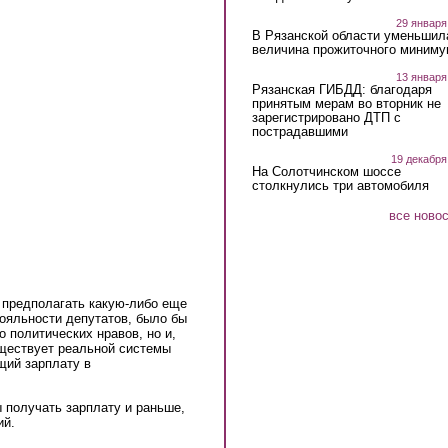
29 января
В Рязанской области уменьшил
величина прожиточного миниму
13 января
Рязанская ГИБДД: благодаря
принятым мерам во вторник не
зарегистрировано ДТП с
пострадавшими
19 декабря
На Солотчинском шоссе
столкнулись три автомобиля
все ново
о предполагать какую-либо еще
ояльности депутатов, было бы
о политических нравов, но и,
ществует реальной системы
щий зарплату в
 получать зарплату и раньше,
ий.