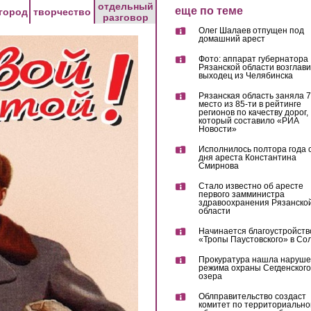
отдельный
еще по теме
город
творчество
разговор
Олег Шалаев отпущен под
домашний арест
Фото: аппарат губернатора
Рязанской области возглав
выходец из Челябинска
Рязанская область заняла 7
место из 85-ти в рейтинге
регионов по качеству дорог,
который составило «РИА
Новости»
Исполнилось полтора года 
дня ареста Константина
Смирнова
Стало известно об аресте
первого замминистра
здравоохранения Рязанско
области
Начинается благоустройств
«Тропы Паустовского» в Со
Прокуратура нашла наруш
режима охраны Сегденского
озера
Облправительство создаст
комитет по территориально