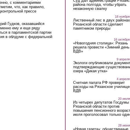
Суд дал администрации Рязанс
енно, с комментариями
района полгода, чтобы убрать
метим, что, как правило,
незаконную свалку
дконтрольной прессе
18 ноября
Лиственный лес в двух районах
рий Гудков, оказавшийся
Рязанской области сделают
именно ему и еще ряду
памятником природы
ться в парламентской партии
ытия в облдуме с федеральной
16 октября
«Новогодняя столица»: Рязань
решила провести «Зимний день
ВДВ»
9 апреля
Экологи опубликовали докумен
подтверждающие существован
озера «Дикая утка»
4 апреля
Счетная палата РФ проверит
расходы на Рязанское училище
ВДВ
20 июля
Из четырех депутатов Госдумы 
Рязанской области против
повышения пенсионного возраст
июля проголосовал только оди
28 июня
«Новая газета»: общественные