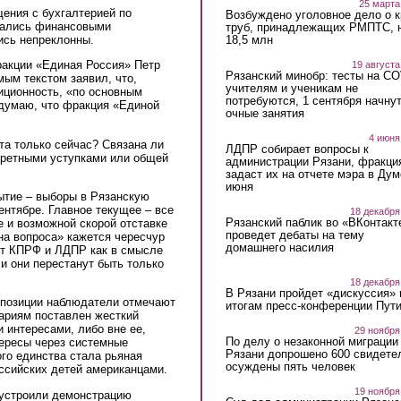
25 марта
ения с бухгалтерией по
Возбуждено уголовное дело о 
щались финансовыми
труб, принадлежащих РМПТС, 
ись непреклонны.
18,5 млн
акции «Единая Россия» Петр
19 августа
Рязанский минобр: тесты на C
мым текстом заявил, что,
учителям и ученикам не
иционность, «по основным
потребуются, 1 сентября начну
 думаю, что фракция «Единой
очные занятия
4 июня
та только сейчас? Связана ли
ЛДПР собирает вопросы к
кретными уступками или общей
администрации Рязани, фракци
задаст их на отчете мэра в Дум
июня
ытие – выборы в Рязанскую
ентябре. Главное текущее – все
18 декабря
Рязанский паблик во «ВКонтакт
 и возможной скорой отставке
проведет дебаты на тему
на вопроса» кажется чересчур
домашнего насилия
 от КПРФ и ЛДПР как в смысле
ли они перестанут быть только
18 декабря
В Рязани пройдет «дискуссия» 
ппозиции наблюдатели отмечают
итогам пресс-конференции Пут
ариям поставлен жесткий
 интересами, либо вне ее,
29 ноября
По делу о незаконной миграции
тересы через системные
Рязани допрошено 600 свидете
го единства стала рьяная
осуждены пять человек
ссийских детей американцами.
19 ноября
 устроили демонстрацию