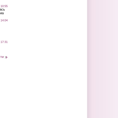
 10:55
ась
ма
 14:04
 17:31
сти