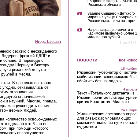
обороне и защите объектов
Рязанской области
Здание бывшего «Детского
мира» на улице Соборной в
Рязани выставили на торги
На реставрацию мечети в
Касимове выделено более 
миллионов рублей
Игорь Егошин
1 из 4121
еннюю сессию с неожиданного
. Лидеров фракций ЛДПР и
новости
все ново
 основе. В переводе с
ександру Шерину и Виктору
16 ноября
а руки рязанский депутат
Рязанский губернатор о частич
 рублей в месяц.
мобилизации: «невозможно был
обойтись без накладок»
остая. В прошлых составах
 угодно, отказывались от
4 апреля
 этим ограничения –
Текст «Тотального диктанта» в
ся другой оплачиваемой
Рязани прочитает литературны
ой и научной. Многие, правда,
критик Константин Мильчин
родолжая руководить своим
ство» верных людей.
24 января
Жилинспекция составила опрос
для рязанских управляющих
ыва количество освобожденных
компаний, включив пункт о нал
 что сделано это было во
судимости
усом, при помощи которого
казывать оппортунистов.