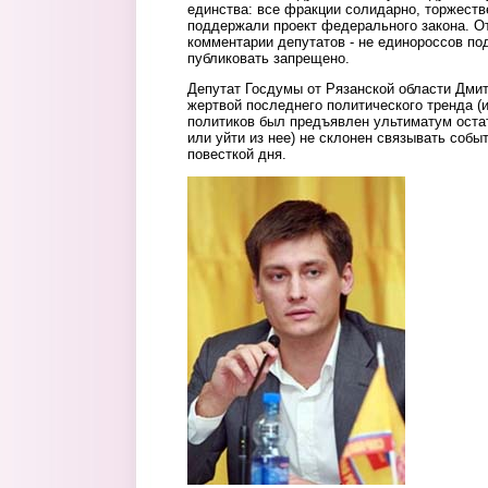
единства: все фракции солидарно, торжеств
поддержали проект федерального закона. От
комментарии депутатов - не единороссов по
публиковать запрещено.
Депутат Госдумы от Рязанской области Дмит
жертвой последнего политического тренда (
политиков был предъявлен ультиматум оста
или уйти из нее) не склонен связывать соб
повесткой дня.
2.gudkov_chinovnic.jpg