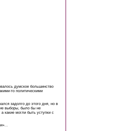
вовалось думское большинство
акими-то политическими
ался задолго до этого дня, но в
кие выборы, было бы не
 а какие могли быть уступки с
и»...