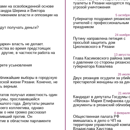
туалеты в Рязани находятся по
тами на освобожденной основе
угрозой уничтожения
андра Шерина и Виктора
лижением власти и оппозиции на
5 октября
Губернатор поздравил рязански
учителей с профессиональным
праздником
удут получать деньги?
24 ноября
Путину направлена петиция с
просьбой защитить дом
дарки» власть не делает.
Циолковского в Рязани
ества во время предстоящих
другие, в частности работа на
13 августа
Глава Касимовского района зая
о давлении со стороны рязанск
прете усыновления
губернатора Ковалева
26 июля
: ближайшие выборы в городскую
Двух рязанцев осудили за убий
престарелой женщины из-за ден
еской жизни Рязани. Конечно, не
сь верным.
21 июля
татов получал известность один
Кандидат в депутаты Госдумы 
рдумы, прославившейся
«Яблока» Мария Епифанова сд
шлого года. Депутаты решили
документы в рязанский облизби
оего коллектива, однако
ак о нем громко рассказал
4 февраля
пивший против. Он
Общественная палата РФ
вмешалась в дело о ЧП на
тие в областном парламенте
территории управляющей комп
Владислава Хаустова