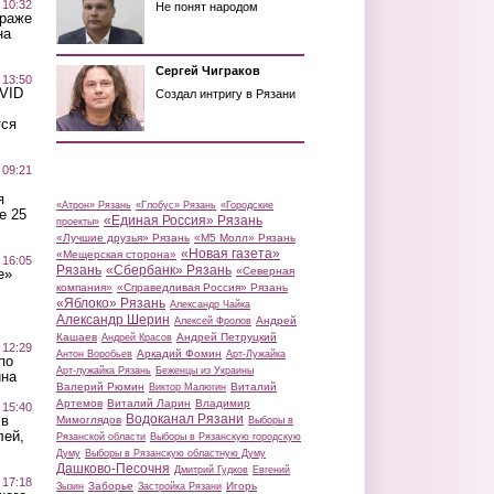
 10:32
Не понят народом
краже
на
Сергей Чиграков
 13:50
OVID
Создал интригу в Рязани
тся
 09:21
я
«Атрон» Рязань
«Глобус» Рязань
«Городские
е 25
«Единая Россия» Рязань
проекты»
«Лучшие друзья» Рязань
«М5 Молл» Рязань
«Новая газета»
«Мещерская сторона»
 16:05
Рязань
«Сбербанк» Рязань
«Северная
е»
компания»
«Справедливая Россия» Рязань
«Яблоко» Рязань
Александр Чайка
Александр Шерин
Андрей
Алексей Фролов
Кашаев
Андрей Петруцкий
Андрей Красов
 12:29
Аркадий Фомин
Антон Воробьев
Арт-Лужайка
по
Арт-лужайка Рязань
Беженцы из Украины
ина
Валерий Рюмин
Виталий
Виктор Малюгин
Артемов
Виталий Ларин
Владимир
 15:40
Водоканал Рязани
 в
Мимоглядов
Выборы в
лей,
Рязанской области
Выборы в Рязанскую городскую
Думу
Выборы в Рязанскую областную Думу
Дашково-Песочня
Дмитрий Гудков
Евгений
 17:18
Заборье
Игорь
Зызин
Застройка Рязани