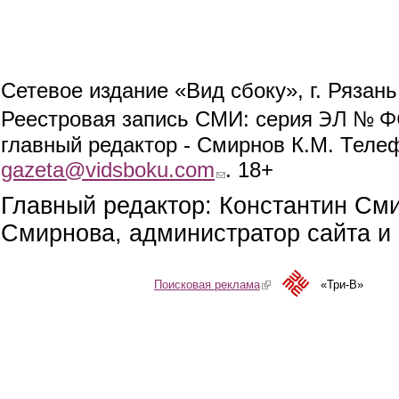
Сетевое издание «Вид сбоку», г. Рязан
ЭЛ № ФС
Реестровая запись СМИ: серия
главный редактор - Смирнов К.М. Телефо
gazeta@vidsboku.com
(link sends e-mail)
. 18+
Главный редактор: Константин См
Смирнова, администратор сайта и 
Поисковая реклама
(link is external)
«Три-В»