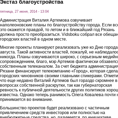
Экстаз благоустройства
пятница, 27 июня, 2014 - 13:04
Администрация Виталия Артемова озвучивает
наполеоновские планы по благоустройству города. Если вс
это окажется правдой, то летом и в ближайший год Рязань
должна просто преобразиться. Vidsboku собрал все обеща
городских властей в одном месте.
Многие проекты планируют реализовать уже ко Дню города,
августа. Такой активности властей, пожалуй, не наблюдало
никогда. Планы озвучиваются широко, с серьезным медий
сопровождением, благо, мэр Артемов фактически обзавелс
собственным телеканалом. За счет бюджета администраци
Рязани финансирует телекомпанию «Город», которая сдел
городских чиновников своими главными спикерами. Отмети
что еще недавно Виталий Артемов был гораздо скромнее в
вопросах собственной раскрутки, так как губернаторская
ревность к публичной деятельности других политиков хоро
известна. Однако теперь ранимость Олега Ковалева почти 
принимается во внимание.
Большинство проектов будет реализовано с частичным
привлечением средств инвесторов или полностью на
внебюджетные средства, но, разумеется, по инициативе