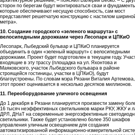
архитектурное решение, – пояснил Валерий Бебко. – С дву
сторон по берегам будут монтироваться сваи и фундаменты
которые обеспечивают несущую способность, сам мост
представляет решетчатую конструкцию с настилом ширино
метра».
10. Создание городского «зеленого маршрута» с
велосипедными дорожками через Лесопарк и ЦПКиО
Лесопарк, Лыбедский бульвар и ЦПКиО планируется
объединить в один «зеленый маршрут» с велосипедными
дорожками. Проект будет подготовлен в текущем году. Участ
входящие в эту трассу (площадка на ул. Яхонтова и
Маяковского, участок Лыбедского бульвара в районе
строящейся гостиницы, участки в ЦПКиО), будут
благоустроены. По словам мэра Рязани Виталия Артемова,
этот проект оценивается в несколько десятков миллионов.
11. Переоборудование уличного освещения
До 1 декабря в Рязани планируется произвести замену бол
16 тысяч неэффективных светильников марки РКУ, ЖКУ и 
ДРЛ, ДНаТ на современные энергоэфективные светодиод
светильники. Также будет установлено более 350 шкафов
управления уличным освещением для создания
автоматизированной информационно-измерительной сист