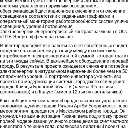
коммерческого учёта электроэнергии и автоматизированно
системы управления наружным освещением,
обеспечивающей дистанционное включение и отключение
освещения в соответствии с заданными графиками и
оперативный мониторинг работоспособности систем уличн
освещения, уровней потребления
электроэнергии.Энергосервисный контракт заключён с ОО
«ГПБ-Энергоэффект» на семь лет.
Инвестор проводит все работы за счёт собственных средст
город же оплачивает ему разницу между фактическим
потреблением электроэнергии и той суммой, которая трати
на эти нужды сейчас. В дальнейшем оборудование переда
городу. В результате проекта ожидается снижение потребл
электроэнергии в натуральном выражении более чем на 5
от прежнего уровня. В портфеле инвестора уже есть два
проекта по модернизации системы городского освещения:
городе Клинцы Брянской области (замена 3,5 тысячи
светильников) и в Калуге (замена 12 тысяч светильников).
Как сообщил телекомпании «Город» начальник управления
экономики администрации Рязани Артём Уворвихвост, пер
мероприятия проводятся в Московском районе города. Он
уточнил, что администрация Рязани вела подготовку проект
полной модернизации уличного освещения за счёт частног
инвестора в течение года, реализовав пилотный проект на