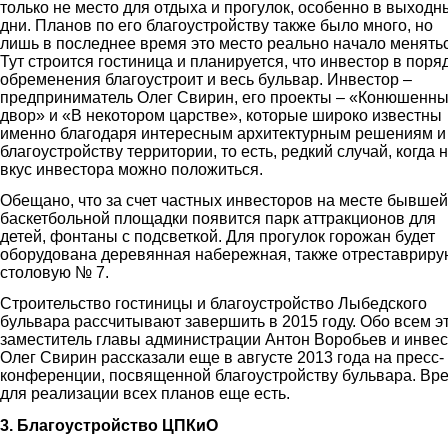
только не место для отдыха и прогулок, особенно в выходн
дни. Планов по его благоустройству также было много, но
лишь в последнее время это место реально начало менятьс
Тут строится гостиница и планируется, что инвестор в поря
обременения благоустроит и весь бульвар. Инвестор –
предприниматель Олег Свирин, его проекты – «Конюшенн
двор» и «В некотором царстве», которые широко известны
именно благодаря интересным архитектурным решениям и
благоустройству территории, то есть, редкий случай, когда 
вкус инвестора можно положиться.
Обещано, что за счет частных инвесторов на месте бывшей
баскетбольной площадки появится парк аттракционов для
детей, фонтаны с подсветкой. Для прогулок горожан будет
оборудована деревянная набережная, также отреставриру
столовую № 7.
Строительство гостиницы и благоустройство Лыбедского
бульвара рассчитывают завершить в 2015 году. Обо всем э
заместитель главы администрации Антон Воробьев и инве
Олег Свирин рассказали еще в августе 2013 года на пресс-
конференции, посвященной благоустройству бульвара. Вр
для реализации всех планов еще есть.
3. Благоустройство ЦПКиО