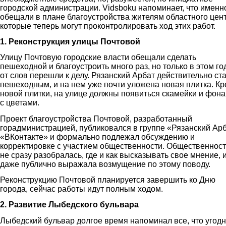
городской администрации. Vidsboku напоминает, что именн
обещали в плане благоустройства жителям областного цент
которые теперь могут проконтролировать ход этих работ.
1. Реконструкция улицы Почтовой
Улицу Почтовую городские власти обещали сделать
пешеходной и благоустроить много раз, но только в этом го
от слов перешли к делу. Рязанский Арбат действительно ст
пешеходным, и на нем уже почти уложена новая плитка. К
новой плитки, на улице должны появиться скамейки и фон
с цветами.
Проект благоустройства Почтовой, разработанный
горадминистрацией, публиковался в группе «Рязанский Ар
«ВКонтакте» и формально подлежал обсуждению и
корректировке с участием общественности. Общественност
не сразу разобралась, где и как высказывать свое мнение, 
даже публично выражала возмущение по этому поводу.
Реконструкцию Почтовой планируется завершить ко Дню
города, сейчас работы идут полным ходом.
2. Развитие Лыбедского бульвара
Лыбедский бульвар долгое время напоминал все, что угодн