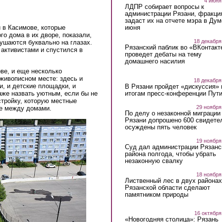
4 июня
ЛДПР собирает вопросы к
администрации Рязани, фракци
задаст их на отчете мэра в Дум
июня
 в Касимове, которые
го дома в их дворе, показали,
18 декабря
ушаются буквально на глазах.
Рязанский паблик во «ВКонтакт
активистами и спустился в
проведет дебаты на тему
домашнего насилия
ве, и еще несколько
 живописном месте: здесь и
18 декабря
и, и детские площадки, и
В Рязани пройдет «дискуссия» 
итогам пресс-конференции Пут
аже назвать уютным, если бы не
стройку, которую местные
29 ноября
ке между домами.
По делу о незаконной миграции
Рязани допрошено 600 свидете
осуждены пять человек
19 ноября
Суд дал администрации Рязанс
района полгода, чтобы убрать
незаконную свалку
18 ноября
Лиственный лес в двух районах
Рязанской области сделают
памятником природы
16 октября
«Новогодняя столица»: Рязань