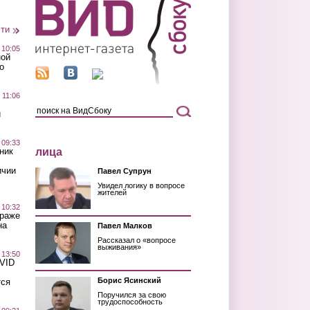
сти
 10:05
ной
о
 11:06
й
 09:33
лица
ник
ичии
Павел Супрун
Увидел логику в вопросе
жителей
 10:32
краже
на
Павел Малков
Рассказал о «вопросе
выживания»
 13:50
OVID
Борис Ясинский
тся
Поручился за свою
трудоспособность