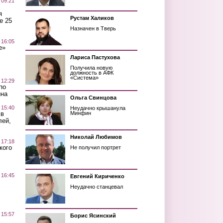
 09:21
я
Рустам Халиков
е 25
Назначен в Тверь
 16:05
е»
Лариса Пастухова
Получила новую
должность в АФК
«Система»
 12:29
по
ина
Ольга Свинцова
 15:40
Неудачно крышанула
 в
Минфин
лей,
Николай Любимов
 17:18
кого
Не получил портрет
 16:45
Евгений Кириченко
Неудачно станцевал
 15:57
Борис Ясинский