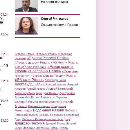
Не понят народом
 09:24
ты,
Сергей Чиграков
ие
Создал интригу в Рязани
 12:57
 11:16
«Атрон» Рязань
«Глобус» Рязань
«Городские
от
«Единая Россия» Рязань
проекты»
«Лучшие друзья» Рязань
«М5 Молл» Рязань
а 19
«Новая газета»
«Мещерская сторона»
н
Рязань
«Сбербанк» Рязань
«Северная
компания»
«Справедливая Россия» Рязань
«Яблоко» Рязань
Александр Чайка
 11:14
Александр Шерин
Андрей
Алексей Фролов
д
Кашаев
Андрей Петруцкий
Андрей Красов
Аркадий Фомин
Антон Воробьев
Арт-Лужайка
Арт-лужайка Рязань
Беженцы из Украины
 10:48
Валерий Рюмин
Виталий
Виктор Малюгин
х
Артемов
Виталий Ларин
Владимир
Водоканал Рязани
Мимоглядов
Выборы в
Рязанской области
Выборы в Рязанскую городскую
Думу
Выборы в Рязанскую областную Думу
 13:20
Дашково-Песочня
Дмитрий Гудков
Евгений
Заборье
Игорь
Зызин
Застройка Рязани