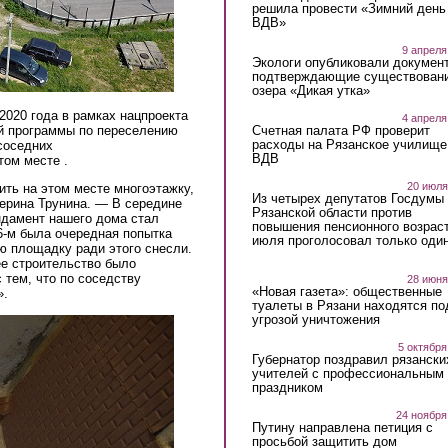
решила провести «Зимний день
ВДВ»
9 апреля
Экологи опубликовали докумен
подтверждающие существован
озера «Дикая утка»
2020 года в рамках нацпроекта
4 апреля
й программы по переселению
Счетная палата РФ проверит
расходы на Рязанское училище
 соседних
ВДВ
том месте .
20 июля
оить на этом месте многоэтажку,
Из четырех депутатов Госдумы 
ерина Трунина. — В середине
Рязанской области против
ундамент нашего дома стал
повышения пенсионного возраст
6-м была очередная попытка
июля проголосовал только оди
ю площадку ради этого снесли.
е строительство было
 тем, что по соседству
28 июня
«Новая газета»: общественные
».
туалеты в Рязани находятся по
угрозой уничтожения
oy.jpg
5 октября
Губернатор поздравил рязански
учителей с профессиональным
праздником
24 ноября
Путину направлена петиция с
просьбой защитить дом