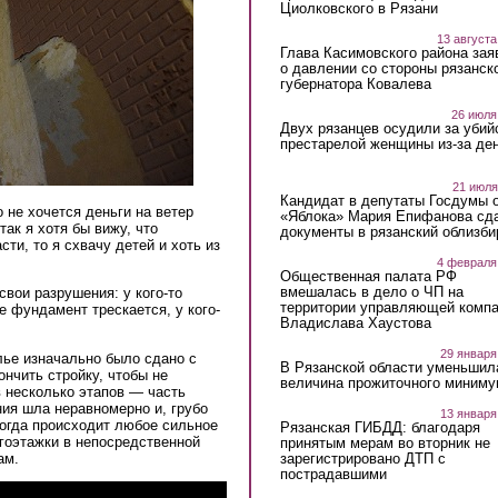
Циолковского в Рязани
13 августа
Глава Касимовского района зая
о давлении со стороны рязанск
губернатора Ковалева
26 июля
Двух рязанцев осудили за убий
престарелой женщины из-за ден
21 июля
Кандидат в депутаты Госдумы 
 не хочется деньги на ветер
«Яблока» Мария Епифанова сд
ак я хотя бы вижу, что
документы в рязанский облизби
ти, то я схвачу детей и хоть из
4 февраля
Общественная палата РФ
вмешалась в дело о ЧП на
вои разрушения: у кого-то
территории управляющей комп
е фундамент трескается, у кого-
Владислава Хаустова
29 января
лье изначально было сдано с
В Рязанской области уменьшил
нчить стройку, чтобы не
величина прожиточного миниму
в несколько этапов — часть
ния шла неравномерно и, грубо
13 января
когда происходит любое сильное
Рязанская ГИБДД: благодаря
гоэтажки в непосредственной
принятым мерам во вторник не
зарегистрировано ДТП с
лам.
пострадавшими