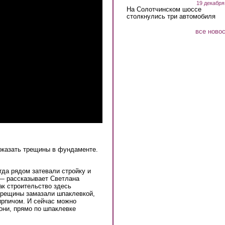
19 декабря
На Солотчинском шоссе
столкнулись три автомобиля
все ново
оказать трещины в фундаменте.
гда рядом затевали стройку и
— рассказывает Светлана
ак строительство здесь
 трещины замазали шпаклевкой,
ирпичом. И сейчас можно
они, прямо по шпаклевке