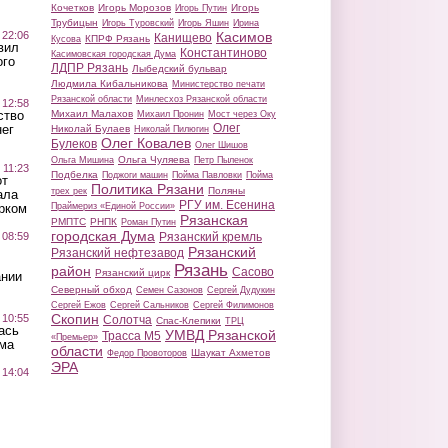
Кочетков
Игорь Морозов
Игорь
Игорь Путин
Трубицын
Игорь Туровский
Игорь Яшин
Ирина
 22:06
Касимов
Канищево
КПРФ Рязань
Кусова
вил
Константиново
Касимовская городская Дума
ого
ЛДПР Рязань
Лыбедский бульвар
Людмила Кибальникова
Министерство печати
Рязанской области
Минлесхоз Рязанской области
 12:58
ство
Михаил Малахов
Михаил Пронин
Мост через Оку
Олег
ег
Николай Булаев
Николай Пилюгин
Олег Ковалев
Булеков
Олег Шишов
Ольга Чуляева
Ольга Мишина
Петр Пыленок
 11:23
Подбелка
Поджоги машин
Пойма Павловки
Пойма
от
Политика Рязани
Поляны
трех рек
ала
РГУ им. Есенина
рком
Праймериз «Единой России»
Рязанская
РМПТС
РНПК
Роман Путин
городская Дума
 08:59
Рязанский кремль
Рязанский
Рязанский нефтезавод
Рязань
район
Сасово
Рязанский цирк
ании
Северный обход
Семен Сазонов
Сергей Дудукин
Сергей Ежов
Сергей Сальников
Сергей Филимонов
Скопин
 10:55
Солотча
Спас-Клепики
ТРЦ
ась
УМВД Рязанской
Трасса М5
«Премьер»
ма
области
Шаукат Ахметов
Федор Провоторов
ЭРА
 14:04