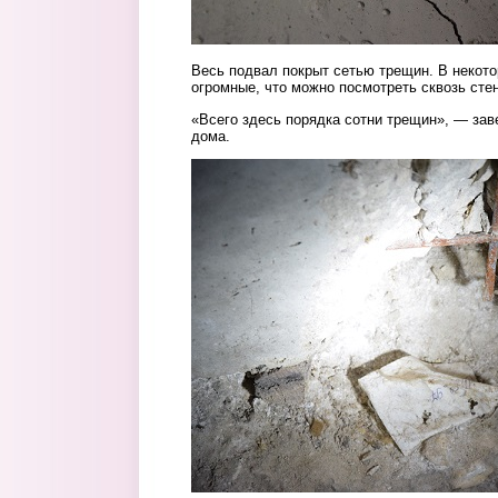
Весь подвал покрыт сетью трещин. В некот
огромные, что можно посмотреть сквозь сте
«Всего здесь порядка сотни трещин», — за
дома.
foto_2_treshchiny_v_podvale.jpg