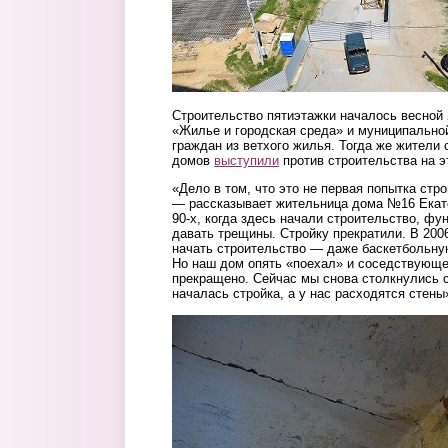
Строительство пятиэтажки началось весной 
«Жилье и городская среда» и муниципально
граждан из ветхого жилья. Тогда же жители
домов
выступили
против строительства на э
«Дело в том, что это не первая попытка стр
— рассказывает жительница дома №16 Екат
90-х, когда здесь начали строительство, ф
давать трещины. Стройку прекратили. В 200
начать строительство — даже баскетбольну
Но наш дом опять «поехал» и соседствующе
прекращено. Сейчас мы снова столкнулись с
началась стройка, а у нас расходятся стены
foto_1_treshchina_v_kvartire_trunin