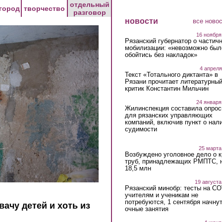
отдельный
город
творчество
разговор
новости
все ново
16 ноября
Рязанский губернатор о частич
мобилизации: «невозможно был
обойтись без накладок»
4 апреля
Текст «Тотального диктанта» в
Рязани прочитает литературны
критик Константин Мильчин
24 января
Жилинспекция составила опрос
для рязанских управляющих
компаний, включив пункт о нал
судимости
25 марта
Возбуждено уголовное дело о 
труб, принадлежащих РМПТС, 
18,5 млн
19 августа
Рязанский минобр: тесты на C
учителям и ученикам не
потребуются, 1 сентября начну
вачу детей и хоть из
очные занятия