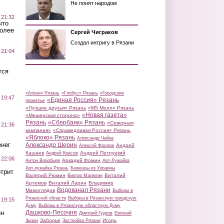
Не понят народом
 21:32
что
более
Сергей Чиграков
Создал интригу в Рязани
 21:04
тся
«Атрон» Рязань
«Глобус» Рязань
«Городские
 19:47
«Единая Россия» Рязань
проекты»
«Лучшие друзья» Рязань
«М5 Молл» Рязань
«Новая газета»
«Мещерская сторона»
Рязань
«Сбербанк» Рязань
«Северная
 21:36
компания»
«Справедливая Россия» Рязань
«Яблоко» Рязань
Александр Чайка
нег
Александр Шерин
Андрей
Алексей Фролов
Кашаев
Андрей Петруцкий
Андрей Красов
 22:06
Аркадий Фомин
Антон Воробьев
Арт-Лужайка
Арт-лужайка Рязань
Беженцы из Украины
трит
Валерий Рюмин
Виталий
Виктор Малюгин
Артемов
Виталий Ларин
Владимир
Водоканал Рязани
Мимоглядов
Выборы в
Рязанской области
Выборы в Рязанскую городскую
 19:15
Думу
Выборы в Рязанскую областную Думу
ин
Дашково-Песочня
Дмитрий Гудков
Евгений
Заборье
Игорь
Зызин
Застройка Рязани