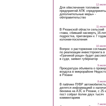
12 июля
Для обеспечения топливом
предприятий АПК «предпринят
дополнительные меры» -
облправительство
11 июля
В Рязанской области сельский
глава, сбивший насмерть 16-ле
подростка, приговорен к 7 года
колонии-поселения
10 июля
Вопрос о расторжении соглаше
по реализации инвестпроекта в
«Грачиной роще» будет рассмо
в суде, заявил губернатор
9 июля
Прокуратура объявила о провер
воздуха в микрорайоне Недост
в Рязани
8 июля
В паблике ПУВР автомобилист
делятся информацией о наличи
бензина на АЗС в Рязани, с 25 
пост собрал более двух тысяч
комментариев
7 июля