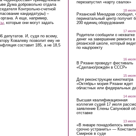
перезапустил «карту свалок»
зыве Дума добровольно отдала
дседателя Контрольно-счетной
18 июля
гласование кандидатуры) –
Рязанский Минздрав сообщил, 
 органа. А еще, например,
перинатальный центр получит 
200 единиц оборудования
сы
, которые они могут задать
17 июля
Родители сообщили о нехватке
6 депутатов. И, судя по всему,
денег на завершение ремонта в
атору Ковалеву позволит ему не
рязанской школе, который веде
нфляция составит 185, а не 18,5
по нацпроекту
16 июля
В Рязани проведут фестиваль
«Сделано/рождён в СССР»
15 июля
Для реконструкции кинотеатра
«Октябрь» мэрия Рязани ждет
областных или федеральных де
14 июля
Высшая квалификационная
коллегия судей 17 июля рассмо
заявление Елены Сапуновой об
отставке
13 июля
«В январе понадобилось меня
срочно устранить» — Констант
Смирнов в суде