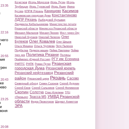
Кочетков
Игорь Морозов
Игорь
Игорь Путин
 23:35
Трубицын
Игорь Туровский
Игорь Яшин
Ирина
Касимов
Канищево
КПРФ Рязань
Кусова
ы
Константиново
Касимовская городская Дума
ЛДПР Рязань
Лыбедский бульвар
Людмила Кибальникова
Министерство печати
Рязанской области
Минлесхоз Рязанской области
 22:16
Михаил Малахов
Михаил Пронин
Мост через Оку
Олег
Николай Булаев
Николай Пилюгин
тнего
Олег Ковалев
Булеков
Олег Шишов
м
Ольга Чуляева
Ольга Мишина
Петр Пыленок
Подбелка
Поджоги машин
Пойма Павловки
Пойма
Политика Рязани
Поляны
трех рек
 20:55
РГУ им. Есенина
ния
Праймериз «Единой России»
Рязанская
РМПТС
РНПК
Роман Путин
трен
городская Дума
Рязанский кремль
Рязанский
Рязанский нефтезавод
Рязань
район
Сасово
Рязанский цирк
 20:43
ке
Северный обход
Семен Сазонов
Сергей Дудукин
оево
Сергей Ежов
Сергей Сальников
Сергей Филимонов
Скопин
Солотча
Спас-Клепики
ТРЦ
УМВД Рязанской
Трасса М5
«Премьер»
 23:25
области
Шаукат Ахметов
Федор Провоторов
ы
ЭРА
и
июня
 20:08