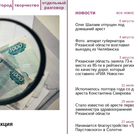
отдельный
город
творчество
разговор
новости
все ново
6 августа
Олег Шалаев отпущен под
домашний арест
4 августа
Фото: аппарат губернатора
Рязанской области возглавил
выходец из Челябинска
3 августа
Рязанская область заняла 73-е
место из 85-ти в рейтинге регио
по качеству дорог, который
составило «РИА Новости»
31 июля
Исполнилось полтора года со д
ареста Константина Смирнова
29 июля
Стало известно об аресте перво
замминистра здравоохранения
Рязанской области
27 июля
акция
Начинается благоустройство «
Паустовского» в Солотче