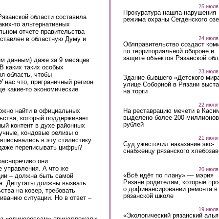
25 июля
Прокуратура нашла нарушения
Рязанской области составила
режима охраны Сегденского озе
аких-то альтернативных
льном отчете правительства
24 июля
дставлен в областную Думу и
Облправительство создаст ком
по территориальной обороне и
защите объектов Рязанской обл
ым данным) даже за 9 месяцев
В каких таких особых
23 июля
я область, чтобы
Здание бывшего «Детского мир
У нас что, приграничный регион
улице Соборной в Рязани выст
е какие-то экономические
на торги
22 июля
На реставрацию мечети в Каси
ожно найти в официальных
выделено более 200 миллионов
льства, который поддерживает
рублей
ный контент в духе районных
кучные, кондовые релизы о
21 июля
вписывались в эту стилистику.
Суд ужесточил наказание экс-
даже переписывать цифры?
снабженцу рязанского хлебоза
красноречиво они
е управления. А что же
20 июля
«Всё идёт по плану» — мэрия
ии – должна быть самой
Рязани родителям, которые пр
я. Депутаты должны вызвать
о дофинансировании ремонта в
ства на ковер, требовать
рязанской школе
иванию ситуации. Но в ответ –
19 июля
«Экологический рязанский алья
та «единороссам» принадлежали