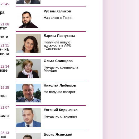
 23:45
Рустам Халиков
ра
Назначен в Тверь
 21:06
итет
Лариса Пастухова
асти
Получила новую
 21:31
должность в АФК
«Система»
а» на
авили
Ольга Свинцова
 22:34
Неудачно крышанула
мове
Минфин
Николай Любимов
 19:25
Не получил портрет
вода
 21:07
Евгений Кириченко
осили
Неудачно станцевал
 23:13
Борис Ясинский
нс»