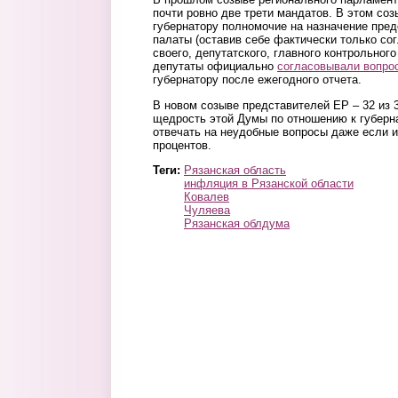
почти ровно две трети мандатов. В этом со
губернатору полномочие на назначение пре
палаты (оставив себе фактически только со
своего, депутатского, главного контрольного
депутаты официально
согласовывали вопро
губернатору после ежегодного отчета.
В новом созыве представителей ЕР – 32 из 3
щедрость этой Думы по отношению к губерн
отвечать на неудобные вопросы даже если и
процентов.
Теги:
Рязанская область
инфляция в Рязанской области
Ковалев
Чуляева
Рязанская облдума