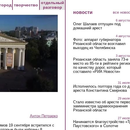
отдельный
город
творчество
разговор
новости
все ново
6 августа
Олег Шалаев отпущен под
домашний арест
4 августа
Фото: аппарат губернатора
Рязанской области возглавил
выходец из Челябинска
3 августа
Рязанская область заняла 73-е
место из 85-ти в рейтинге регио
по качеству дорог, который
составило «РИА Новости»
31 июля
Исполнилось полтора года со д
ареста Константина Смирнова
29 июля
Стало известно об аресте перво
замминистра здравоохранения
Рязанской области
Антон Петрарко
27 июля
Начинается благоустройство «
мов 19 сентября встретился с
Паустовского» в Солотче
которые были избраны 8