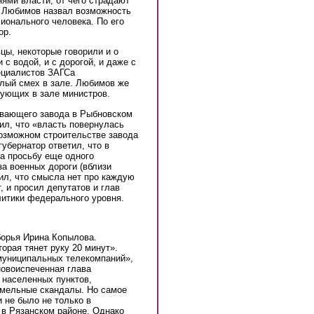
ями власти, от чего страдают
 Любимов назвал возможность
ионального человека. По его
ор.
ы, некоторые говорили и о
с водой, и с дорогой, и даже с
ециалистов ЗАГСа
илый смех в зале. Любимов же
вующих в зале министров.
ывающего завода в Рыбновском
ил, что «власть повернулась
возможном строительстве завода
убернатор ответил, что в
а просьбу еще одного
за военных дороги (вблизи
ил, что смысла нет про каждую
т, и просил депутатов и глав
олитики федерального уровня.
борья Ирина Копылова.
орая тянет руку 20 минут».
муниципальных телекомпаний»,
новоиспеченная глава
 населенных пунктов,
емельные скандалы. Но самое
 не было не только в
 в Рязанском районе. Однако