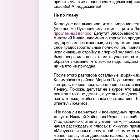
принять участие в нацпроекте «демография»
спасибо! Аплодисменты!
Не по плану
Когда уже все выяснили, что вымирание сел
(«не все же Пугачеву слушать» — цитата Лю
проблемный вопрос
. Депутат Заборьевского
Анатолий Кивва напомнил о торгах по прода
суд признал незаконными, и предложил прав
себе градостроительные полномочия, приня
исключающие стройку в спорной зеленой зо
было неправильно выставлять участки на то
обратил внимание, что землю надо продават
ни на что не пригодна.
После этого разговора остальные избранники
Касимовского района Марина Плужникова по
контроль вопрос восстановления разваливш
Ленину. Похоже, депутат не в курсе, что а
решила этого не делать, а установит Доску 
взять только, чтобы с вами советовались. В
ответил Любимов.
«Не пора ли вернуться к всенародным пря
депутат Николай Зайцев из Рязанского район
И однозначного ответа у меня нет», — сказ
начал рассуждать о плюсах и минусах прям
«Минусы связаны с возможной некомпетентн
менее пользуются доверием народа; с неп