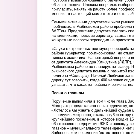
построить взаимоотношения с разными уровн
обычные люди». Плюсом непрямых выборов
пригласить, нанять на работу более професс
мнению, в настоящий момент это и есть выб
Самыми активными депутатами были рыбновц
проблемах: в Рыбновском районе проблемы и 
ЗАГСом. Предложение депутата сделать сп
начальниками, повысив зарплату, вызвал м
конкретные вопросы переводил на присутст
«Слухи о строительстве» мусороперерабат
районе губернатор проигнорировал, но отмет
лицом к экологии». На повторный вопрос о 
от депутата Александра Хлибутина (ЛДПР), г
Рыбновском районе не планируется завод. Н
рыбновского депутата помочь с разбитой из-
полигона «Сельцы»), Николай Любимов заяв
дорогу тут говорить, когда 400 человек сиди
узнавать, что касается района и региона, п
Песня о главном
Поручение выполнила в том числе глава За
Модератор представила ее как «девушку, кот
«Хотелось бы узнать о дальнейшей судьбе 
— получив микрофон, сказала губернатору 
крупнейшего поселения, в которое входит 15
обанкрочено предприятие ЖКХ и повсюду з
главное – муниципального телевидения нет и
Заборьевском поселении (естественно), но и