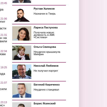
 23:45
Рустам Халиков
ра
Назначен в Тверь
 21:06
итет
Лариса Пастухова
асти
Получила новую
 21:31
должность в АФК
«Система»
а» на
авили
Ольга Свинцова
 22:34
Неудачно крышанула
мове
Минфин
Николай Любимов
 19:25
Не получил портрет
вода
 21:07
Евгений Кириченко
осили
Неудачно станцевал
 23:13
Борис Ясинский
нс»