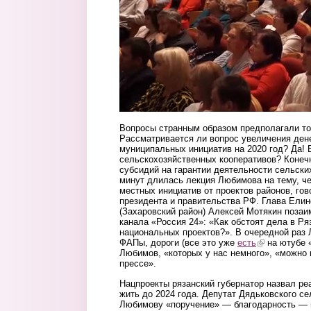
Вопросы странным образом предполагали то
Рассматривается ли вопрос увеличения ден
муниципальных инициатив на 2020 год? Да! 
сельскохозяйственных кооперативов? Конеч
субсидий на гарантии деятельности сельских
минут длилась лекция Любимова на тему, ч
местных инициатив от проектов районов, го
президента и правительства РФ. Глава Елин
(Захаровский район) Алексей Мотякин поза
канала «Россия 24»: «Как обстоят дела в Ря
национальных проектов?». В очередной раз
ФАПы, дороги (все это уже
есть
(link is extern
на ютубе «
Любимов, «которых у нас немного», «можно 
прессе».
Нацпроекты рязанский губернатор назвал ре
жить до 2024 года. Депутат Дядьковского с
Любимову «поручение» — благодарность — 