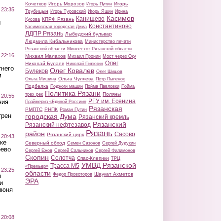
Кочетков
Игорь Морозов
Игорь
Игорь Путин
 23:35
Трубицын
Игорь Туровский
Игорь Яшин
Ирина
Касимов
Канищево
КПРФ Рязань
Кусова
ы
Константиново
Касимовская городская Дума
ЛДПР Рязань
Лыбедский бульвар
Людмила Кибальникова
Министерство печати
Рязанской области
Минлесхоз Рязанской области
 22:16
Михаил Малахов
Михаил Пронин
Мост через Оку
Олег
Николай Булаев
Николай Пилюгин
тнего
Олег Ковалев
Булеков
Олег Шишов
м
Ольга Чуляева
Ольга Мишина
Петр Пыленок
Подбелка
Поджоги машин
Пойма Павловки
Пойма
Политика Рязани
Поляны
трех рек
 20:55
РГУ им. Есенина
ния
Праймериз «Единой России»
Рязанская
РМПТС
РНПК
Роман Путин
трен
городская Дума
Рязанский кремль
Рязанский
Рязанский нефтезавод
Рязань
район
Сасово
Рязанский цирк
 20:43
ке
Северный обход
Семен Сазонов
Сергей Дудукин
оево
Сергей Ежов
Сергей Сальников
Сергей Филимонов
Скопин
Солотча
Спас-Клепики
ТРЦ
УМВД Рязанской
Трасса М5
«Премьер»
 23:25
области
Шаукат Ахметов
Федор Провоторов
ы
ЭРА
и
июня
 20:08