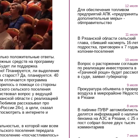
12 июля
Для обеспечения топливом
предприятий АПК «предпринят
дополнительные меры» -
облправительство
11 июля
В Рязанской области сельский
глава, сбивший насмерть 16-ле
подростка, приговорен к 7 года
колонии-поселения
лько положительные ответы.
10 июля
ежных средств на программу
Вопрос о расторжении соглаше
Будет ли поддержка
по реализации инвестпроекта в
но! Планируется, ли выделение
«Грачиной роще» будет рассмо
 старост? Да, планируется. 40
в суде, заявил губернатор
ем отличается программа
ворилось о помощи со стороны
9 июля
Прокуратура объявила о провер
ского сельского поселения
воздуха в микрорайоне Недост
имствовал вопрос у ведущей
в Рязани
занской области с реализацией
 Любимов рассказывал про
8 июля
al)
России 24»), а цели, сказал
В паблике ПУВР автомобилист
посмотреть в интернете и
делятся информацией о наличи
бензина на АЗС в Рязани, с 25 
пост собрал более двух тысяч
альностью, в которой нам всем
комментариев
ельского поселения передала
поселению «посчастливилось»
7 июля