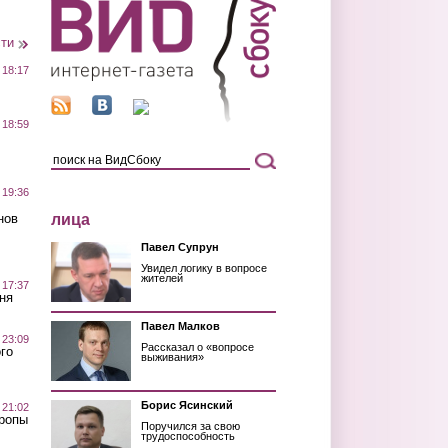
сти
 18:17
 18:59
 19:36
лица
нов
Павел Супрун
Увидел логику в вопросе
жителей
 17:37
ня
Павел Малков
 23:09
Рассказал о «вопросе
го
выживания»
Борис Ясинский
 21:02
Тропы
Поручился за свою
трудоспособность