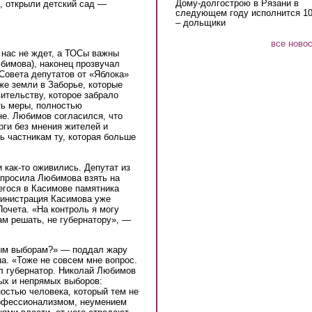
Дому-долгострою в Рязани в
, открыли детский сад —
следующем году исполнится 10
– дольщики
все ново
 нас не ждет, а ТОСы важны
бимова), наконец прозвучал
 Совета депутатов от «Яблока»
же земли в Заборье, которые
ительству, которое забрало
ть меры, полностью
не. Любимов согласился, что
рги без мнения жителей и
ь частникам ту, которая больше
 как-то оживились. Депутат из
просила Любимова взять на
егося в Касимове памятника
дминистрация Касимова уже
Почета. «На контроль я могу
ам решать, не губернатору», —
мым выборам?» — поддал жару
а. «Тоже не совсем мне вопрос.
ал губернатор. Николай Любимов
ых и непрямых выборов:
остью человека, который тем не
рофессионализмом, неумением