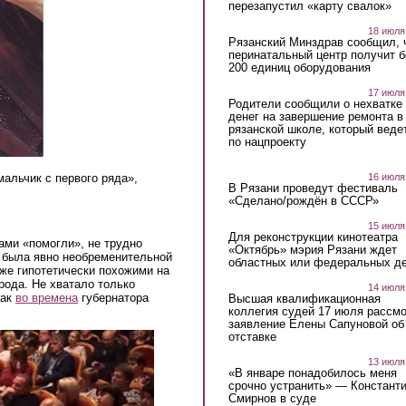
перезапустил «карту свалок»
18 июля
Рязанский Минздрав сообщил, 
перинатальный центр получит 
200 единиц оборудования
17 июля
Родители сообщили о нехватке
денег на завершение ремонта в
рязанской школе, который веде
по нацпроекту
16 июля
альчик с первого ряда»,
В Рязани проведут фестиваль
«Сделано/рождён в СССР»
15 июля
Для реконструкции кинотеатра
ами «помогли», не трудно
«Октябрь» мэрия Рязани ждет
 была явно необременительной
областных или федеральных де
же гипотетически похожими на
рода. Не хватало только
14 июля
как
во времена
губернатора
Высшая квалификационная
коллегия судей 17 июля рассмо
заявление Елены Сапуновой об
отставке
13 июля
«В январе понадобилось меня
срочно устранить» — Констант
Смирнов в суде