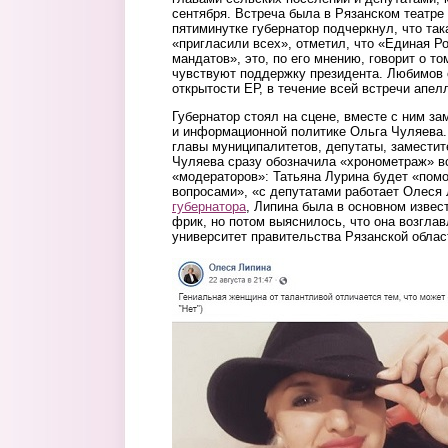
сентября. Встреча была в Рязанском театре
пятиминутке губернатор подчеркнул, что так
«пригласили всех», отметил, что «Единая Р
мандатов», это, по его мнению, говорит о то
чувствуют поддержку президента. Любимов 
открытости ЕР, в течение всей встречи апе
Губернатор стоял на сцене, вместе с ним з
и информационной политике Ольга Чуляева.
главы муниципалитетов, депутаты, замести
Чуляева сразу обозначила «хронометраж» вс
«модераторов»: Татьяна Лурина будет «помо
вопросами», «с депутатами работает Олеся
губернатора
, Липина была в основном извест
фрик, но потом выяснилось, что она возгла
университет правительства Рязанской облас
lipina.jpg