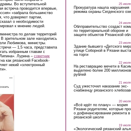
 драмы. Во вступительной
25 июля
Прокуратура нашла нарушения
ая встреча проводится впервые,
режима охраны Сегденского озе
оссия» «забрала большинство
м, что доверяют партии,
сказал о необходимости
24 июля
ллировал к мнению людей.
Облправительство создаст ком
по территориальной обороне и
амминистра по делам территорий
защите объектов Рязанской обл
 В зрительном зале находились
тели Любимова, министры.
23 июля
Здание бывшего «Детского мир
тречи — 1,5 часа, представила
улице Соборной в Рязани выст
гать избранным главам с
на торги
 Липина». Лурина –
советник
на как рязанский Facebook-
22 июля
вляет некий «электронный
На реставрацию мечети в Каси
ти».
выделено более 200 миллионов
рублей
21 июля
Суд ужесточил наказание экс-
снабженцу рязанского хлебоза
20 июля
«Всё идёт по плану» — мэрия
Рязани родителям, которые пр
о дофинансировании ремонта в
рязанской школе
19 июля
«Экологический рязанский алья