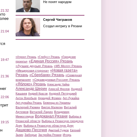
Не понят народом
 21:32
что
более
Сергей Чиграков
Создал интригу в Рязани
 21:04
тся
«Атрон» Рязань
«Глобус» Рязань
«Городские
 19:47
«Единая Россия» Рязань
проекты»
«Лучшие друзья» Рязань
«М5 Молл» Рязань
«Новая газета»
«Мещерская сторона»
Рязань
«Сбербанк» Рязань
«Северная
 21:36
компания»
«Справедливая Россия» Рязань
«Яблоко» Рязань
Александр Чайка
нег
Александр Шерин
Андрей
Алексей Фролов
Кашаев
Андрей Петруцкий
Андрей Красов
 22:06
Аркадий Фомин
Антон Воробьев
Арт-Лужайка
Арт-лужайка Рязань
Беженцы из Украины
трит
Валерий Рюмин
Виталий
Виктор Малюгин
Артемов
Виталий Ларин
Владимир
Водоканал Рязани
Мимоглядов
Выборы в
Рязанской области
Выборы в Рязанскую городскую
 19:15
Думу
Выборы в Рязанскую областную Думу
ин
Дашково-Песочня
Дмитрий Гудков
Евгений
Заборье
Игорь
Зызин
Застройка Рязани