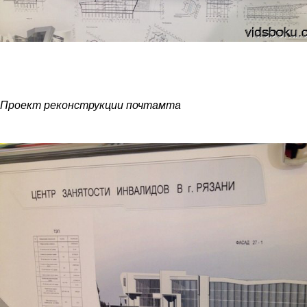
pocht.jpg
pocht2.jpg
Проект реконструкции почтамта
yaht.jpg
8.jpg