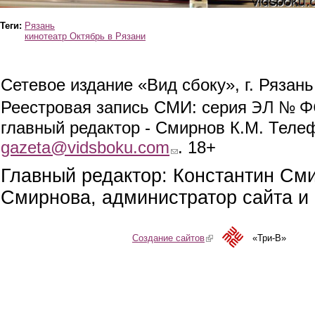
Теги:
Рязань
кинотеатр Октябрь в Рязани
Сетевое издание «Вид сбоку», г. Рязан
ЭЛ № ФС
Реестровая запись СМИ: серия
главный редактор - Смирнов К.М. Телефо
gazeta@vidsboku.com
(link sends e-mail)
. 18+
Главный редактор: Константин См
Смирнова, администратор сайта и 
Создание сайтов
(link is external)
«Три-В»