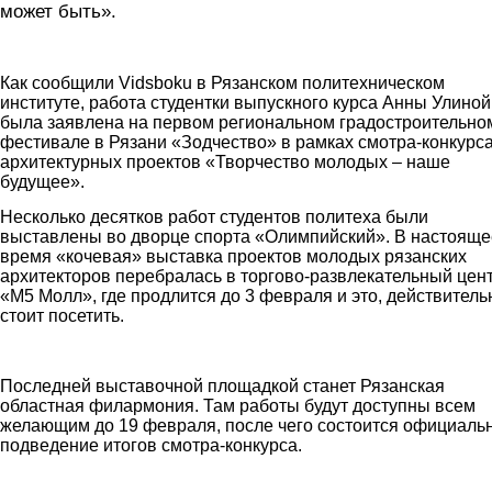
может быть».
okt.jpg
Как сообщили Vidsboku в Рязанском политехническом
институте, работа студентки выпускного курса Анны Улиной
была заявлена на первом региональном градостроительно
фестивале в Рязани «Зодчество» в рамках смотра-конкурс
архитектурных проектов «Творчество молодых – наше
будущее».
Несколько десятков работ студентов политеха были
выставлены во дворце спорта «Олимпийский». В настояще
время «кочевая» выставка проектов молодых рязанских
архитекторов перебралась в торгово-развлекательный цен
«М5 Молл», где продлится до 3 февраля и это, действитель
стоит посетить.
vist.jpg
Последней выставочной площадкой станет Рязанская
областная филармония. Там работы будут доступны всем
желающим до 19 февраля, после чего состоится официаль
подведение итогов смотра-конкурса.
vist2.jpg