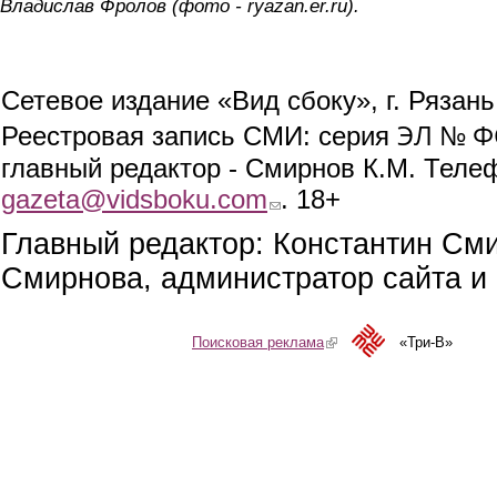
Владислав Фролов (фото - ryazan.er.ru).
Сетевое издание «Вид сбоку», г. Рязан
ЭЛ № ФС
Реестровая запись СМИ: серия
главный редактор - Смирнов К.М. Телефо
gazeta@vidsboku.com
(link sends e-mail)
. 18+
Главный редактор: Константин См
Смирнова, администратор сайта и 
Поисковая реклама
(link is external)
«Три-В»