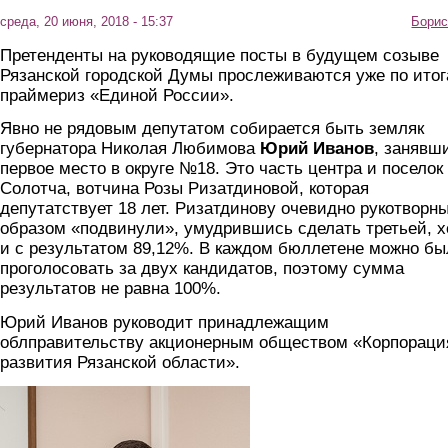
среда, 20 июня, 2018 - 15:37
Борис
Претенденты на руководящие посты в будущем созыве
Рязанской городской Думы прослеживаются уже по ито
праймериз «Единой России».
Явно не рядовым депутатом собирается быть земляк
губернатора Николая Любимова
Юрий Иванов
, занявш
первое место в округе №18. Это часть центра и поселок
Солотча, вотчина Розы Ризатдиновой, которая
депутатствует 18 лет. Ризатдинову очевидно рукотворн
образом «подвинули», умудрившись сделать третьей, х
и с результатом 89,12%. В каждом бюллетене можно бы
проголосовать за двух кандидатов, поэтому сумма
результатов не равна 100%.
Юрий Иванов руководит принадлежащим
облправительству акционерным обществом «Корпораци
развития Рязанской области».
ivanov.jpg