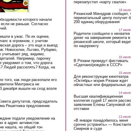
перезапустил «карту свалок»
18 июля
Рязанский Минздрав сообщил, 
перинатальный центр получит 
обходимости которого начали
200 единиц оборудования
 если не раньше. Согласно
чей.
17 июля
Родители сообщили о нехватке
ишли в ужас. По их оценке,
денег на завершение ремонта в
лапс в огромном, с учетом
рязанской школе, который веде
овская дорога – это еще и выезд
по нацпроекту
в: Новоселки, Льгово, Рубцево,
е учитывает ряд, видимо,
16 июля
деталей. Например, парочку
В Рязани проведут фестиваль
е уведомил о том, что дорога
«Сделано/рождён в СССР»
ь? Людей расселять? Когда, на
15 июля
Для реконструкции кинотеатра
ле того, как люди раскопали его
«Октябрь» мэрия Рязани ждет
авители Минтранса не
областных или федеральных де
3 декабря вышли на сход возле
14 июля
Высшая квалификационная
коллегия судей 17 июля рассмо
Совета депутатов, председатель
заявление Елены Сапуновой об
има Решетника предложение
отставке
13 июля
раждане подали уведомление на
«В январе понадобилось меня
ах в адрес активистов.
срочно устранить» — Констант
не нашла, но общий тон
Смирнов в суде