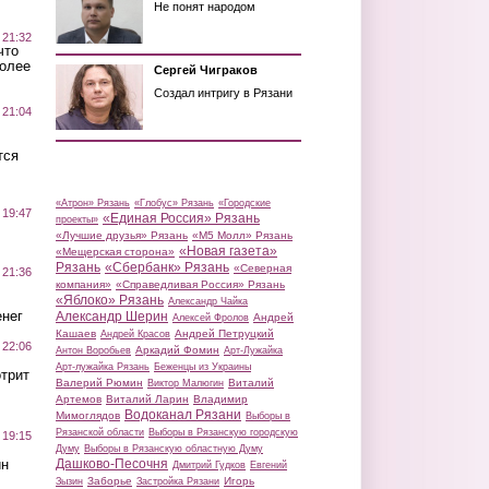
Не понят народом
 21:32
что
более
Сергей Чиграков
Создал интригу в Рязани
 21:04
тся
«Атрон» Рязань
«Глобус» Рязань
«Городские
 19:47
«Единая Россия» Рязань
проекты»
«Лучшие друзья» Рязань
«М5 Молл» Рязань
«Новая газета»
«Мещерская сторона»
Рязань
«Сбербанк» Рязань
«Северная
 21:36
компания»
«Справедливая Россия» Рязань
«Яблоко» Рязань
Александр Чайка
нег
Александр Шерин
Андрей
Алексей Фролов
Кашаев
Андрей Петруцкий
Андрей Красов
 22:06
Аркадий Фомин
Антон Воробьев
Арт-Лужайка
Арт-лужайка Рязань
Беженцы из Украины
трит
Валерий Рюмин
Виталий
Виктор Малюгин
Артемов
Виталий Ларин
Владимир
Водоканал Рязани
Мимоглядов
Выборы в
Рязанской области
Выборы в Рязанскую городскую
 19:15
Думу
Выборы в Рязанскую областную Думу
ин
Дашково-Песочня
Дмитрий Гудков
Евгений
Заборье
Игорь
Зызин
Застройка Рязани