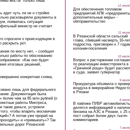
лемы моста! Только лишь
.
12 июля
Для обеспечения топливом
ь идет чуть ли не о стройке
предприятий АПК «предпринят
дополнительные меры» -
ельно расковыряли документы в
облправительство
ум, появилась ситуация
офильный министр не считает
11 июля
В Рязанской области сельский
его спросили о происходящем в
глава, сбивший насмерть 16-ле
о раскрыть рот.
подростка, приговорен к 7 года
колонии-поселения
шения по мосту нет, – сообщил
олько работы по обоснованию
10 июля
Вопрос о расторжении соглаше
ообразимое: «Как оно будет
по реализации инвестпроекта в
емя итоговых решений,
«Грачиной роще» будет рассмо
в суде, заявил губернатор
совершенно конкретная схема,
9 июля
Прокуратура объявила о провер
воздуха в микрорайоне Недост
исовано лишь для федерального
в Рязани
вание. Документация была
 более чем за 85 млн рублей (о
8 июля
роектные работы Минтрнса,
В паблике ПУВР автомобилист
ли такие деньги, устроили
делятся информацией о наличи
 того, чтобы впарить москвичам
бензина на АЗС в Рязани, с 25 
пост собрал более двух тысяч
иций»? А потом уже прораб на
комментариев
«проходить» и «примыкать»? Так
бильных дорог Рязанской
7 июля