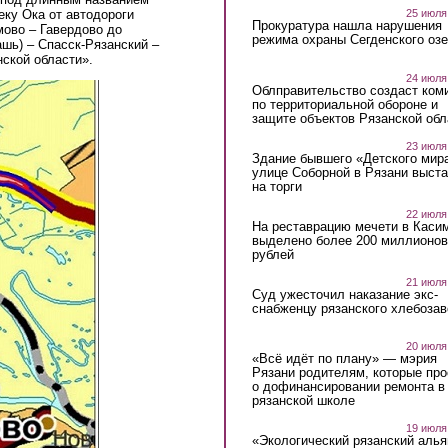
25 июля
еку Ока от автодороги
Прокуратура нашла нарушения
ово – Гавердово до
режима охраны Сегденского озе
шь) – Спасск-Рязанский –
ской области».
24 июля
Облправительство создаст ком
по территориальной обороне и
защите объектов Рязанской обл
23 июля
Здание бывшего «Детского мир
улице Соборной в Рязани выст
на торги
22 июля
На реставрацию мечети в Каси
выделено более 200 миллионов
рублей
21 июля
Суд ужесточил наказание экс-
снабженцу рязанского хлебоза
20 июля
«Всё идёт по плану» — мэрия
Рязани родителям, которые пр
о дофинансировании ремонта в
рязанской школе
19 июля
«Экологический рязанский алья