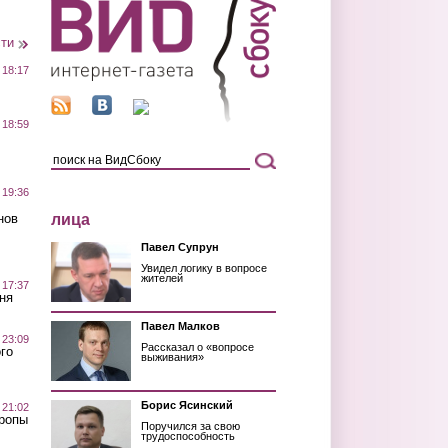
сти
 18:17
 18:59
 19:36
лица
нов
Павел Супрун
Увидел логику в вопросе
жителей
 17:37
ня
Павел Малков
 23:09
Рассказал о «вопросе
го
выживания»
Борис Ясинский
 21:02
Тропы
Поручился за свою
трудоспособность