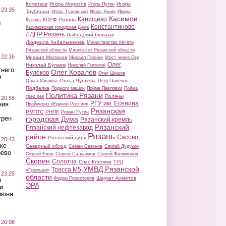
Кочетков
Игорь Морозов
Игорь
Игорь Путин
 23:35
Трубицын
Игорь Туровский
Игорь Яшин
Ирина
Касимов
Канищево
КПРФ Рязань
Кусова
ы
Константиново
Касимовская городская Дума
ЛДПР Рязань
Лыбедский бульвар
Людмила Кибальникова
Министерство печати
Рязанской области
Минлесхоз Рязанской области
 22:16
Михаил Малахов
Михаил Пронин
Мост через Оку
Олег
Николай Булаев
Николай Пилюгин
тнего
Олег Ковалев
Булеков
Олег Шишов
м
Ольга Чуляева
Ольга Мишина
Петр Пыленок
Подбелка
Поджоги машин
Пойма Павловки
Пойма
Политика Рязани
Поляны
трех рек
 20:55
РГУ им. Есенина
ния
Праймериз «Единой России»
Рязанская
РМПТС
РНПК
Роман Путин
трен
городская Дума
Рязанский кремль
Рязанский
Рязанский нефтезавод
Рязань
район
Сасово
Рязанский цирк
 20:43
ке
Северный обход
Семен Сазонов
Сергей Дудукин
оево
Сергей Ежов
Сергей Сальников
Сергей Филимонов
Скопин
Солотча
Спас-Клепики
ТРЦ
УМВД Рязанской
Трасса М5
«Премьер»
 23:25
области
Шаукат Ахметов
Федор Провоторов
ы
ЭРА
и
июня
 20:08