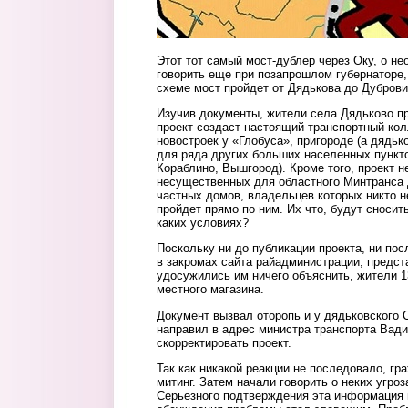
Этот тот самый мост-дублер через Оку, о не
говорить еще при позапрошлом губернаторе,
схеме мост пройдет от Дядькова до Дуброви
Изучив документы, жители села Дядьково пр
проект создаст настоящий транспортный кол
новостроек у «Глобуса», пригороде (а дядьк
для ряда других больших населенных пункто
Кораблино, Вышгород). Кроме того, проект н
несущественных для областного Минтранса 
частных домов, владельцев которых никто н
пройдет прямо по ним. Их что, будут сносит
каких условиях?
Поскольку ни до публикации проекта, ни пос
в закромах сайта райадминистрации, предст
удосужились им ничего объяснить, жители 1
местного магазина.
Документ вызвал оторопь и у дядьковского 
направил в адрес министра транспорта Вад
скорректировать проект.
Так как никакой реакции не последовало, г
митинг. Затем начали говорить о неких угроз
Серьезного подтверждения эта информация 