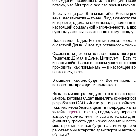
обсуждения проблемы стал зловещим. Проб
потому, что Минтранс все это время молчал
То есть, еще раз. Для масштабов Рязани реч
века, десятилетия – точно. Люди самостоят
интернете, сделали свои выводы, подняли ш
настоящей социальной напряженности, а пр
нужным даже высказаться по этому поводу.
Высказался Вадим Решетник только, когда 
областной Думе. И вот тут оставалось тольк
Оказывается, окончательного проектного ре
Решетник 12 мая в Думе. Цитируем: «Есть т
инвестиций». Дальше совсем уже что-то нев
проходить, как примыкать — в настоящее вр
повторюсь, нет».
В смысле «как оно будет»?! Вот же проект, 
вот оно там проходит и примыкает.
Из слов министра следует, что это все нар
центра, который будет выделять финансиро
разработана ОАО «Институт Гипростроймост»
том, как неразбериха царит в подрядах на п
читайте
здесь
). То есть, подрядчику переве
заваруху с жителями – и все это только для
филькину грамоту для «обоснования инвест
месте решит, как все будет на самом деле 
работает министерство транспорта и автомо
области?