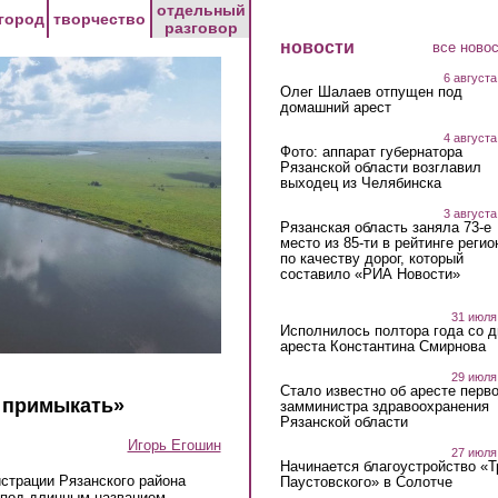
отдельный
город
творчество
разговор
новости
все ново
6 августа
Олег Шалаев отпущен под
домашний арест
4 августа
Фото: аппарат губернатора
Рязанской области возглавил
выходец из Челябинска
3 августа
Рязанская область заняла 73-е
место из 85-ти в рейтинге регио
по качеству дорог, который
составило «РИА Новости»
31 июля
Исполнилось полтора года со д
ареста Константина Смирнова
29 июля
Стало известно об аресте перво
к примыкать»
замминистра здравоохранения
Рязанской области
Игорь Егошин
27 июля
Начинается благоустройство «
истрации Рязанского района
Паустовского» в Солотче
 под длинным названием