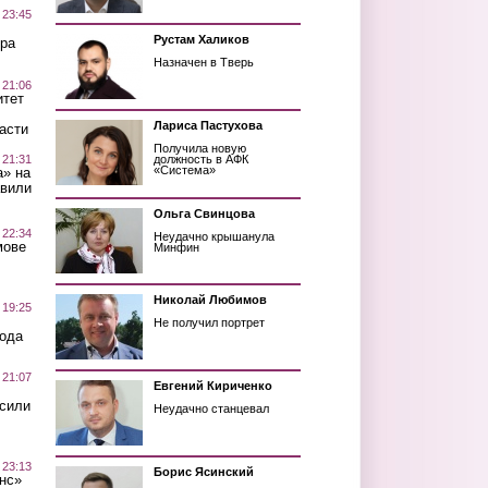
 23:45
Рустам Халиков
ра
Назначен в Тверь
 21:06
итет
Лариса Пастухова
асти
Получила новую
 21:31
должность в АФК
«Система»
а» на
авили
Ольга Свинцова
 22:34
Неудачно крышанула
мове
Минфин
Николай Любимов
 19:25
Не получил портрет
вода
 21:07
Евгений Кириченко
осили
Неудачно станцевал
 23:13
Борис Ясинский
нс»