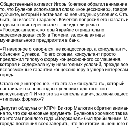
Общественный активист Игорь Кочетков обратил внимание
то, что Булеков использовал слово «концессионер», говоря
субъекте, который настаивал на невыгодных условиях. Ста
быть, он известен заранее. Кочетков попросил его назвать 
отдельно поинтересовался – не идет ли речь о
«Росводоканале», который крайне отрицательно
зарекомендовал себя в Тюмени, заложив активы
муниципального предприятия в банк.
«Я наверное оговорился, не концессионер, а консультант»,
объяснил Булеков. По его словам, консультант просто
предложил типовую форму концессионного соглашения,
которая и содержала кучу невыгодных условий, прежде все
всевозможные гарантии концессионеру в ущерб интересам
города.
Стало еще интереснее. Что это за «консультант», который
настаивает на невыгодных условиях для того, кого
консультирует? И что это за «консультации», заключающиес
«типовых формах»?
Депутат облдумы от КПРФ Виктор Малюгин обратил внима
на то, что финансовые аргументы Булекова хромают, так ка
по итогам прошлого года «Водоканал» был прибыльным. М
города поспешил всех заверить, что по итогам нынешнего 