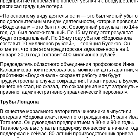
предприятие непременно понесет убытки и с воодушевлен
расписал грядущие потери.
«По основному виду деятельности — это был чистый убыто
по дополнительным видам деятельности, которые проводи
«Водоканал» – это был плюс. Совокупный результат по 14-
год, да, был положительный. По 15-му году этот результат
будет отрицательный. По 15-му году убыток «Водоканала
составит 10 миллионов рублей», – сообщил Булеков. Он
отметил, что при этом кредиторская задолженность на 1
января 2016 года составит 400 миллионов рублей.
Председатель областного объединения профсоюзов Инна
Калашникова поинтересовалась, можно ли дать гарантии, ч
работники «Водоканала» сохранят работу или будут
трудоустроены в случае сокращения. Гарантировать Булек
ничего не стал, но сказал, что сокращения могут затронуть 
правило, административно-управленческий персонал».
Трубы Лондона
В качестве морального авторитета чиновники выпустили
ветерана «Водоканала», почетного гражданина Рязани Ив
Татанова. Он руководил предприятием в 80-е и 90-е годы.
Татанов уже выступал в поддержку концессии в начале год
поддержал и сейчас. 80-летний производственник привел