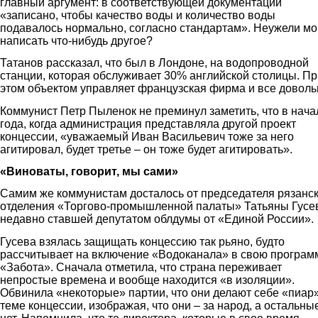
главный аргумент: в соответствующей документации
«записано, чтобы качество воды и количество воды
подавалось нормально, согласно стандартам». Неужели мо
написать что-нибудь другое?
Татанов рассказал, что был в Лондоне, на водопроводной
станции, которая обслуживает 30% английской столицы. Пр
этом объектом управляет французская фирма и все доволь
Коммунист Петр Пыленок не преминул заметить, что в нача
года, когда администрация представляла другой проект
концессии, «уважаемый Иван Васильевич тоже за него
агитировал, будет третье – он тоже будет агитировать».
«Виноваты, говорит, мы сами»
Самим же коммунистам досталось от председателя рязанс
отделения «Торгово-промышленной палаты» Татьяны Гусе
недавно ставшей депутатом облдумы от «Единой России».
Гусева взялась защищать концессию так рьяно, будто
рассчитывает на включение «Водоканала» в свою програм
«Забота». Сначала отметила, что страна переживает
непростые времена и вообще находится «в изоляции».
Обвинила «некоторые» партии, что они делают себе «пиар
теме концессии, изображая, что они – за народ, а остальны