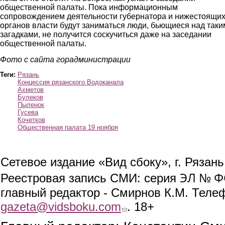
общественной палаты. Пока информационным
сопровождением деятельности губернатора и нижестоящи
органов власти будут заниматься люди, бьющиеся над таки
загадками, не получится соскучиться даже на заседании
общественной палаты.
Фото с сайта горадминистрации
Теги:
Рязань
Концессия рязанского Водоканала
Ахметов
Булеков
Пыленок
Гусева
Кочетков
Общественная палата 19 ноября
Сетевое издание «Вид сбоку», г. Рязан
ЭЛ № ФС
Реестровая запись СМИ: серия
главный редактор - Смирнов К.М. Телефо
gazeta@vidsboku.com
(link sends e-mail)
. 18+