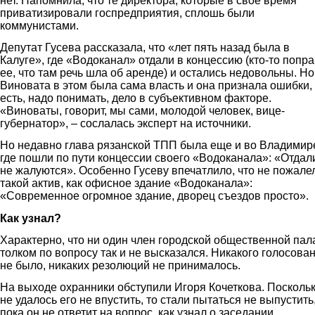
нет. Напомнила, что те директора, которые в свое время
приватизировали госпредприятия, сплошь были
коммунистами.
Депутат Гусева рассказала, что «лет пять назад была в
Калуге», где «Водоканал» отдали в концессию (кто-то попр
ее, что там речь шла об аренде) и остались недовольны. Но
Виновата в этом была сама власть и она признала ошибки, 
есть, надо понимать, дело в субъективном факторе.
«Виноваты, говорит, мы сами, молодой человек, вице-
губернатор», – сослалась эксперт на источники.
Но недавно глава рязанской ТПП была еще и во Владимир
где пошли по пути концессии своего «Водоканала»: «Отдал
не жалуются». Особенно Гусеву впечатлило, что не пожале
такой актив, как офисное здание «Водоканала»:
«Современное огромное здание, дворец съездов просто».
Как узнал?
Характерно, что ни один член городской общественной пал
толком по вопросу так и не высказался. Никакого голосова
не было, никаких резолюций не принималось.
На выходе охранники обступили Игоря Кочеткова. Посколь
не удалось его не впустить, то стали пытаться не выпустить
пока он не ответит на вопрос, как узнал о заседании