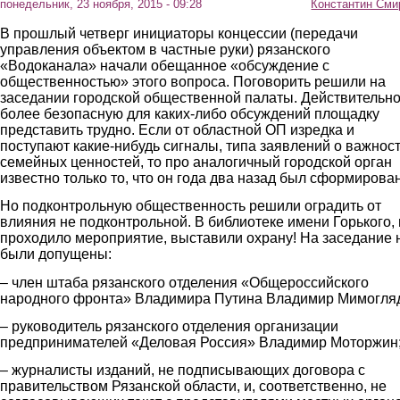
понедельник, 23 ноября, 2015 - 09:28
Константин Сми
В прошлый четверг инициаторы концессии (передачи
управления объектом в частные руки) рязанского
«Водоканала» начали обещанное «обсуждение с
общественностью» этого вопроса. Поговорить решили на
заседании городской общественной палаты. Действительно
более безопасную для каких-либо обсуждений площадку
представить трудно. Если от областной ОП изредка и
поступают какие-нибудь сигналы, типа заявлений о важнос
семейных ценностей, то про аналогичный городской орган
известно только то, что он года два назад был сформирован
Но подконтрольную общественность решили оградить от
влияния не подконтрольной. В библиотеке имени Горького, 
проходило мероприятие, выставили охрану! На заседание 
были допущены:
– член штаба рязанского отделения «Общероссийского
народного фронта» Владимира Путина Владимир Мимогля
– руководитель рязанского отделения организации
предпринимателей «Деловая Россия» Владимир Моторжин
– журналисты изданий, не подписывающих договора с
правительством Рязанской области, и, соответственно, не