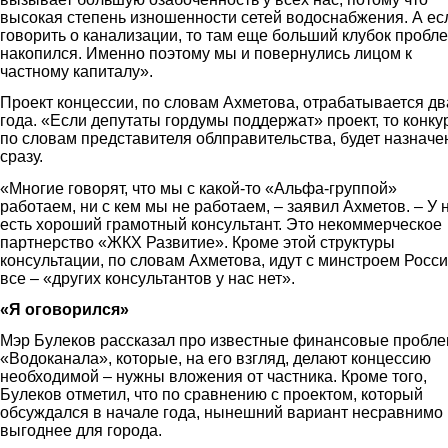
высокая степень изношенности сетей водоснабжения. А ес
говорить о канализации, то там еще больший клубок пробл
накопился. Именно поэтому мы и повернулись лицом к
частному капиталу».
Проект концессии, по словам Ахметова, отрабатывается дв
года. «Если депутаты гордумы поддержат» проект, то конку
по словам представителя облправительства, будет назначе
сразу.
«Многие говорят, что мы с какой-то «Альфа-группой»
работаем, ни с кем мы не работаем, – заявил Ахметов. – У 
есть хороший грамотный консультант. Это некоммерческое
партнерство «ЖКХ Развитие». Кроме этой структуры
консультации, по словам Ахметова, идут с минстроем Росси
все – «других консультантов у нас нет».
«Я оговорился»
Мэр Булеков рассказал про известные финансовые пробл
«Водоканала», которые, на его взгляд, делают концессию
необходимой – нужны вложения от частника. Кроме того,
Булеков отметил, что по сравнению с проектом, который
обсуждался в начале года, нынешний вариант несравнимо
выгоднее для города.