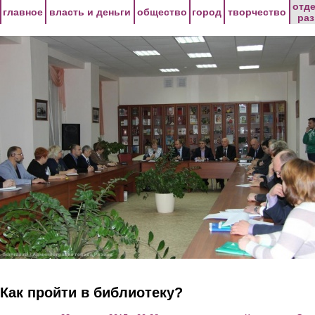
Перейти к основному содержанию
отд
главное
власть и деньги
общество
город
творчество
ра
Как пройти в библиотеку?