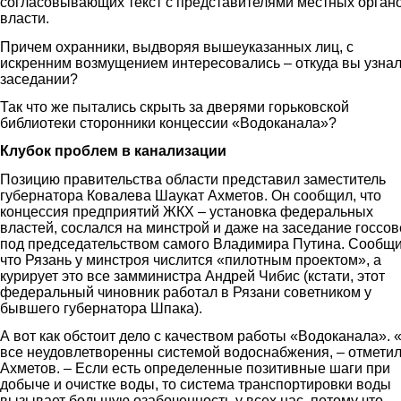
согласовывающих текст с представителями местных орган
власти.
Причем охранники, выдворяя вышеуказанных лиц, с
искренним возмущением интересовались – откуда вы узнал
заседании?
Так что же пытались скрыть за дверями горьковской
библиотеки сторонники концессии «Водоканала»?
Клубок проблем в канализации
Позицию правительства области представил заместитель
губернатора Ковалева Шаукат Ахметов. Он сообщил, что
концессия предприятий ЖКХ – установка федеральных
властей, сослался на минстрой и даже на заседание госсов
под председательством самого Владимира Путина. Сообщи
что Рязань у минстроя числится «пилотным проектом», а
курирует это все замминистра Андрей Чибис (кстати, этот
федеральный чиновник работал в Рязани советником у
бывшего губернатора Шпака).
А вот как обстоит дело с качеством работы «Водоканала».
все неудовлетворенны системой водоснабжения, – отмети
Ахметов. – Если есть определенные позитивные шаги при
добыче и очистке воды, то система транспортировки воды
вызывает большую озабоченность у всех нас, потому что