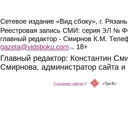
Сетевое издание «Вид сбоку», г. Рязан
ЭЛ № ФС
Реестровая запись СМИ: серия
главный редактор - Смирнов К.М. Телефо
gazeta@vidsboku.com
(link sends e-mail)
. 18+
Главный редактор: Константин См
Смирнова, администратор сайта и 
Создание сайтов
(link is external)
«Три-В»