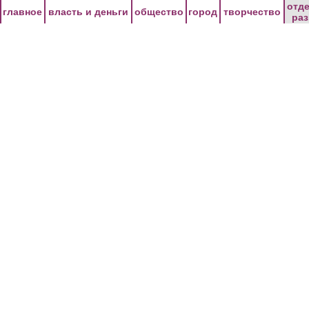
Перейти к основному содержанию
отд
главное
власть и деньги
общество
город
творчество
ра