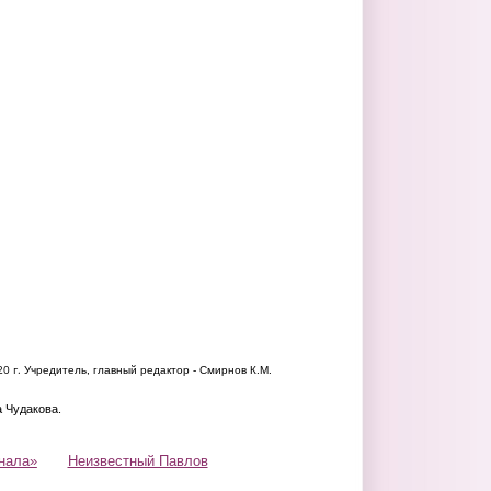
20 г.
Учредитель, главный редактор - Смирнов К.М.
а Чудакова.
нала»
Неизвестный Павлов