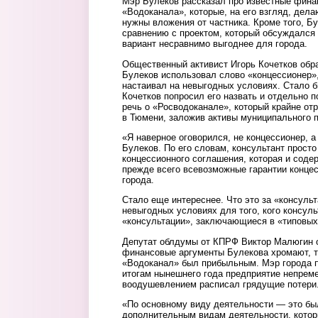
Мэр Булеков рассказал про известные фин
«Водоканала», которые, на его взгляд, дел
нужны вложения от частника. Кроме того, Бу
сравнению с проектом, который обсуждался 
вариант несравнимо выгоднее для города.
Общественный активист Игорь Кочетков обра
Булеков использовал слово «концессионер»,
настаивал на невыгодных условиях. Стало бы
Кочетков попросил его назвать и отдельно п
речь о «Росводоканале», который крайне от
в Тюмени, заложив активы муниципального п
«Я наверное оговорился, не концессионер, а
Булеков. По его словам, консультант прос
концессионного соглашения, которая и соде
прежде всего всевозможные гарантии конце
города.
Стало еще интереснее. Что это за «консульт
невыгодных условиях для того, кого консуль
«консультации», заключающиеся в «типовы
Депутат облдумы от КПРФ Виктор Малюгин о
финансовые аргументы Булекова хромают, та
«Водоканал» был прибыльным. Мэр города п
итогам нынешнего года предприятие непреме
воодушевлением расписал грядущие потери
«По основному виду деятельности — это был
дополнительным видам деятельности, котор