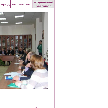
отдельный
город
творчество
разговор