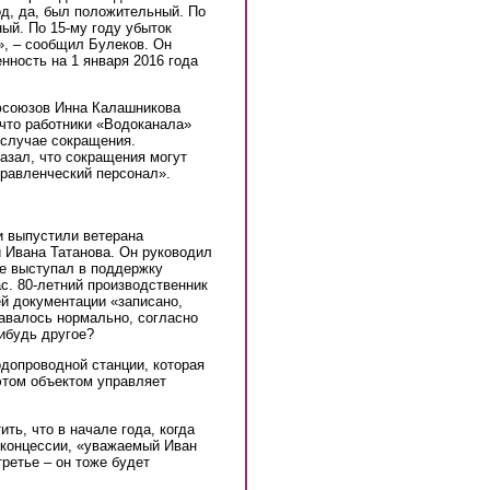
од, да, был положительный. По
ный. По 15-му году убыток
», – сообщил Булеков. Он
нность на 1 января 2016 года
фсоюзов Инна Калашникова
 что работники «Водоканала»
 случае сокращения.
казал, что сокращения могут
правленческий персонал».
и выпустили ветерана
 Ивана Татанова. Он руководил
же выступал в поддержку
с. 80-летний производственник
й документации «записано,
авалось нормально, согласно
ибудь другое?
одопроводной станции, которая
этом объектом управляет
ть, что в начале года, когда
 концессии, «уважаемый Иван
третье – он тоже будет