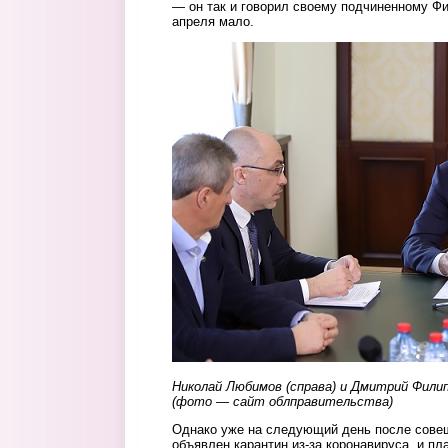
— он так и говорил своему подчиненному Ф
апреля мало.
soveshchanie.jpg
Николай Любимов (справа) и Дмитрий Фили
(фото — сайт облправительства)
Однако уже на следующий день после совещ
объявлен карантин из-за коронавируса, и п