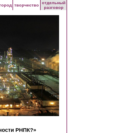
отдельный
город
творчество
разговор
ьности РНПК?»