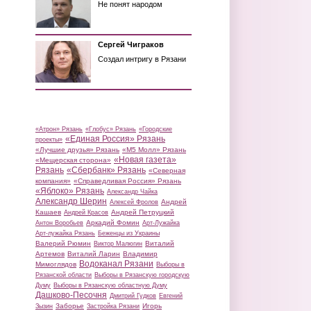
Не понят народом
Сергей Чиграков
Создал интригу в Рязани
«Атрон» Рязань
«Глобус» Рязань
«Городские
«Единая Россия» Рязань
проекты»
«Лучшие друзья» Рязань
«М5 Молл» Рязань
«Новая газета»
«Мещерская сторона»
Рязань
«Сбербанк» Рязань
«Северная
компания»
«Справедливая Россия» Рязань
«Яблоко» Рязань
Александр Чайка
Александр Шерин
Андрей
Алексей Фролов
Кашаев
Андрей Петруцкий
Андрей Красов
Аркадий Фомин
Антон Воробьев
Арт-Лужайка
Арт-лужайка Рязань
Беженцы из Украины
Валерий Рюмин
Виталий
Виктор Малюгин
Артемов
Виталий Ларин
Владимир
Водоканал Рязани
Мимоглядов
Выборы в
Рязанской области
Выборы в Рязанскую городскую
Думу
Выборы в Рязанскую областную Думу
Дашково-Песочня
Дмитрий Гудков
Евгений
Заборье
Игорь
Зызин
Застройка Рязани