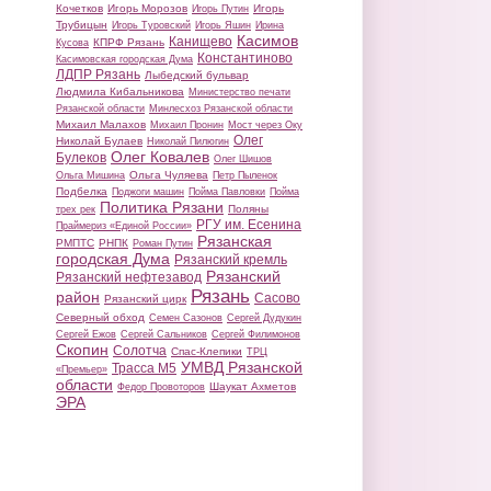
Кочетков
Игорь Морозов
Игорь
Игорь Путин
Трубицын
Игорь Туровский
Игорь Яшин
Ирина
Касимов
Канищево
КПРФ Рязань
Кусова
Константиново
Касимовская городская Дума
ЛДПР Рязань
Лыбедский бульвар
Людмила Кибальникова
Министерство печати
Рязанской области
Минлесхоз Рязанской области
Михаил Малахов
Михаил Пронин
Мост через Оку
Олег
Николай Булаев
Николай Пилюгин
Олег Ковалев
Булеков
Олег Шишов
Ольга Чуляева
Ольга Мишина
Петр Пыленок
Подбелка
Поджоги машин
Пойма Павловки
Пойма
Политика Рязани
Поляны
трех рек
РГУ им. Есенина
Праймериз «Единой России»
Рязанская
РМПТС
РНПК
Роман Путин
городская Дума
Рязанский кремль
Рязанский
Рязанский нефтезавод
Рязань
район
Сасово
Рязанский цирк
Северный обход
Семен Сазонов
Сергей Дудукин
Сергей Ежов
Сергей Сальников
Сергей Филимонов
Скопин
Солотча
Спас-Клепики
ТРЦ
УМВД Рязанской
Трасса М5
«Премьер»
области
Шаукат Ахметов
Федор Провоторов
ЭРА