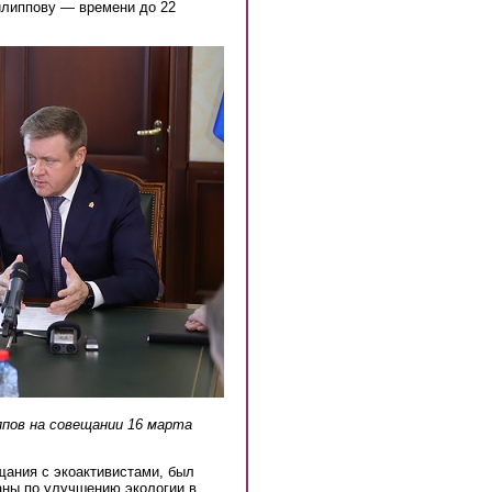
илиппову — времени до 22
ппов на совещании 16 марта
ания с экоактивистами, был
ланы по улучшению экологии в