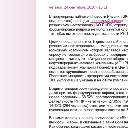
четверг, 24 сентября, 2020 - 16:11
В популярном паблике «Новости Рязани «ВКо
подписчиков) проходит
анонимный опрос
(lin
о
рязанскому нефтезаводу (АО РНПК, структу
формулировке вопроса не используется сло
так: «Как вы относитесь к деятельности РН
Цели опроса непонятны. Единственный инфо
рязанским нефтезаводом, — ежедневные жал
(основным источником которой является неф
опросу не говорится о выбросах с предприят
мощность, цитируем: «Акционерное обществ
нефтеперерабатывающая компания» (АО «Р
подразделением компании Роснефть в Цент
является крупнейшим нефтеперерабатывающ
Проектная мощность предприятия составляет
Эта информация указана и на сайте компани
Видимо, инициатором проведения опроса ст
даже при тех формулировках опроса, к кото
более половины – 58.52% проголосовавших (
деятельность РНПК «негативно», 27.05% (49
14.43% (264 человека) ответили «положител
публикации статьи, опрос продолжается до 3
В комментариях к опросу пользователи «ВК
выбросы, и вонь, и связанные с этим болезн
Как обычно, когда дело касается нефтезаво