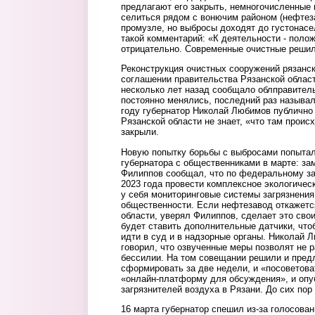
предлагают его закрыть, немногочисленные 
селиться рядом с вонючим районом (нефте
промузле, но выбросы доходят до густонасе
такой комментарий: «К деятельности - поло
отрицательно. Современные очистные решил
Реконструкция очистных сооружений рязанс
соглашении правительства Рязанской облас
несколько лет назад сообщало облправитель
постоянно менялись, последний раз называл
году губернатор Николай Любимов публичн
Рязанской области не знает, «что там проис
закрыли.
Новую попытку борьбы с выбросами попытал
губернатора с общественниками в марте: з
Филиппов сообщал, что по федеральному за
2023 года провести комплексное экологичес
у себя мониторинговые системы загрязнения
общественности. Если нефтезавод откажетс
области, уверял Филиппов, сделает это сво
будет ставить дополнительные датчики, что
идти в суд и в надзорные органы. Николай 
говорил, что озвученные меры позволят не 
бессилии. На том совещании решили и пред
сформировать за две недели, и «посоветова
«онлайн-платформу для обсуждения», и опуб
загрязнителей воздуха в Рязани. До сих пор
16 марта губернатор спешил из-за голосован