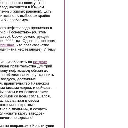
их оппоненты советуют не
завод находится в Южном
ленных жилых районов). Есть
жительно. К выбросам крайне
и бы проблему».
кого нефтезавода прописана в
ти с «Роснефтью» (об этом
ство). Сроки реконструкции
ся 2022 год. Однако в прошлом
о
признал
, что правительство
ходит» (на нефтезаводе). И тему
ись изобразить на
встрече
ампред правительства Дмитрий
кону нефтезавод обязан до
кое обследование и установить
 воздуха, доступные
я, правительство Рязанской
ими силами «здесь и сейчас» —
бы потом с их показателями
Любимов со всем соглашался,
расписываться в своем
ложения конкретные
ться с людьми», и создать
ликовать карту заводов-
 ничего не сделано!
ия по поправкам к Конституции