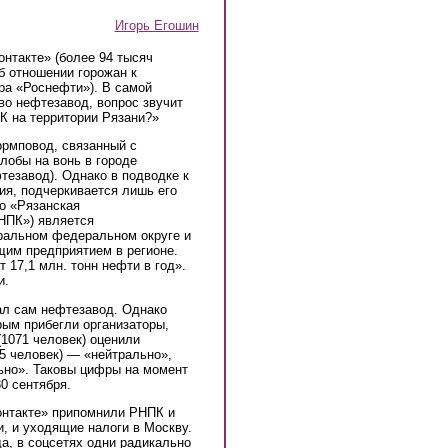
Игорь Егошин
нтакте» (более 94 тысяч
k is external)
б отношении горожан к
ра «Роснефти»). В самой
во нефтезавод, вопрос звучит
ПК на территории Рязани?»
рмповод, связанный с
обы на вонь в городе
тезавод). Однако в подводке к
ия, подчеркивается лишь его
о «Рязанская
НПК») является
ральном федеральном округе и
им предприятием в регионе.
 17,1 млн. тонн нефти в год».
и.
ал сам нефтезавод. Однако
рым прибегли организаторы,
1071 человек) оценили
5 человек) — «нейтрально»,
ьно». Таковы цифры на момент
0 сентября.
онтакте» припомнили РНПК и
и, и уходящие налоги в Москву.
да, в соцсетях одни радикально