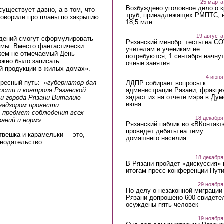
25 марта
Возбуждено уголовное дело о 
существует давно, а в том, что
труб, принадлежащих РМПТС, 
 говорили про планы по закрытию
18,5 млн
19 августа
едений смогут сформулировать
Рязанский минобр: тесты на C
емы. Вместо фантастически
учителям и ученикам не
икем не отмечаемый День
потребуются, 1 сентября начну
ожно было записать
очные занятия
й продукции в жилых домах».
4 июня
ересный путь: «
губернатор дал
ЛДПР собирает вопросы к
администрации Рязани, фракци
ости и контроля Рязанской
задаст их на отчете мэра в Дум
ии города Рязани Виталию
июня
надзором провести
 предмет соблюдения всех
18 декабря
аний и норм».
Рязанский паблик во «ВКонтакт
проведет дебаты на тему
external)
твешка и карамельки – это,
домашнего насилия
онодательство.
18 декабря
В Рязани пройдет «дискуссия» 
итогам пресс-конференции Пут
29 ноября
По делу о незаконной миграции
Рязани допрошено 600 свидете
осуждены пять человек
19 ноября