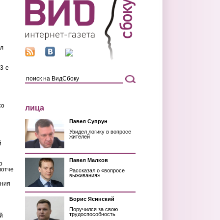
ил
3-е
со
лица
Павел Супрун
Увидел логику в вопросе
жителей
й
Павел Малков
о
лотче
Рассказал о «вопросе
выживания»
ения
Борис Ясинский
Поручился за свою
трудоспособность
й