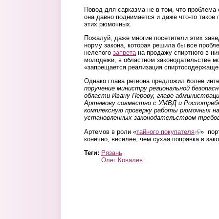
Повод для сарказма не в том, что проблема 
она давно поднимается и даже что-то такое
этих рюмочных.
Пожалуй, даже многие посетители этих зав
норму закона, которая решила бы все пробл
нелепого
запрета
на продажу спиртного в н
молодежи, в областном законодательстве м
«запрещается реализация спиртосодержаще
Однако глава региона предложил более инт
поручение министру региональной безопасн
области Ивану Перову, главе администрац
Артемову совместно с УМВД и Роспотреб
комплексную проверку работы рюмочных на
установленных законодательством требов
Артемов в роли «
тайного покупателя
(link is 
» пор
конечно, веселее, чем сухая поправка в зак
Теги:
Рязань
Олег Ковалев