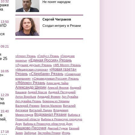
 10:32
Не понят народом
краже
на
Сергей Чиграков
 13:50
OVID
Создал интригу в Рязани
тся
 09:21
я
«Атрон» Рязань
«Глобус» Рязань
«Городские
е 25
«Единая Россия» Рязань
проекты»
«Лучшие друзья» Рязань
«М5 Молл» Рязань
«Новая газета»
«Мещерская сторона»
 16:05
Рязань
«Сбербанк» Рязань
«Северная
е»
компания»
«Справедливая Россия» Рязань
«Яблоко» Рязань
Александр Чайка
Александр Шерин
Андрей
Алексей Фролов
Кашаев
Андрей Петруцкий
Андрей Красов
 12:29
Аркадий Фомин
Антон Воробьев
Арт-Лужайка
по
Арт-лужайка Рязань
Беженцы из Украины
ина
Валерий Рюмин
Виталий
Виктор Малюгин
Артемов
Виталий Ларин
Владимир
 15:40
Водоканал Рязани
 в
Мимоглядов
Выборы в
лей,
Рязанской области
Выборы в Рязанскую городскую
Думу
Выборы в Рязанскую областную Думу
Дашково-Песочня
Дмитрий Гудков
Евгений
 17:18
Заборье
Игорь
Зызин
Застройка Рязани