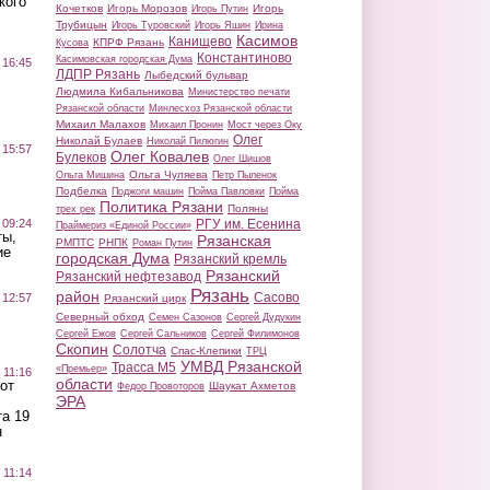
кого
Кочетков
Игорь Морозов
Игорь
Игорь Путин
Трубицын
Игорь Туровский
Игорь Яшин
Ирина
Касимов
Канищево
КПРФ Рязань
Кусова
Константиново
Касимовская городская Дума
 16:45
ЛДПР Рязань
Лыбедский бульвар
Людмила Кибальникова
Министерство печати
Рязанской области
Минлесхоз Рязанской области
Михаил Малахов
Михаил Пронин
Мост через Оку
Олег
Николай Булаев
Николай Пилюгин
 15:57
Олег Ковалев
Булеков
Олег Шишов
Ольга Чуляева
Ольга Мишина
Петр Пыленок
Подбелка
Поджоги машин
Пойма Павловки
Пойма
Политика Рязани
Поляны
трех рек
 09:24
РГУ им. Есенина
Праймериз «Единой России»
ты,
Рязанская
РМПТС
РНПК
Роман Путин
ие
городская Дума
Рязанский кремль
Рязанский
Рязанский нефтезавод
Рязань
район
Сасово
 12:57
Рязанский цирк
Северный обход
Семен Сазонов
Сергей Дудукин
Сергей Ежов
Сергей Сальников
Сергей Филимонов
Скопин
Солотча
Спас-Клепики
ТРЦ
УМВД Рязанской
Трасса М5
«Премьер»
 11:16
области
от
Шаукат Ахметов
Федор Провоторов
ЭРА
а 19
н
 11:14