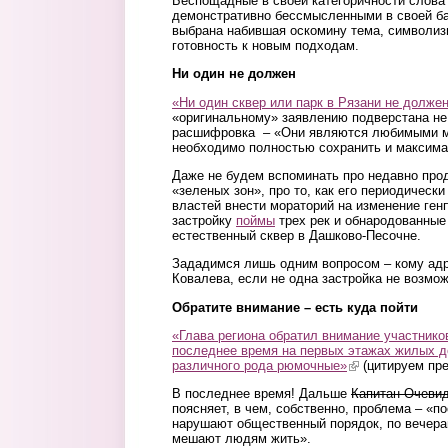
Беспощадные в своей категоричности слова 
демонстративно бессмысленными в своей ба
выбрана набившая оскомину тема, символиз
готовность к новым подходам.
Ни один не должен
«Ни один сквер или парк в Рязани не должен
«оригинальному» заявлению подверстана не
расшифровка – «Они являются любимыми ме
необходимо полностью сохранить и максима
Даже не будем вспоминать про недавно про
«зеленых зон», про то, как его периодическ
властей внести мораторий на изменение ген
застройку
поймы
трех рек и обнародованны
естественный сквер в Дашково-Песочне.
Зададимся лишь одним вопросом – кому адр
Ковалева, если не одна застройка не возмо
Обратите внимание – есть куда пойти
«Глава региона обратил внимание участников
последнее время на первых этажах жилых д
различного рода рюмочные»
(link is external)
(цитируем пре
В последнее время! Дальше
Капитан Очеви
поясняет, в чем, собственно, проблема – «п
нарушают общественный порядок, по вечера
мешают людям жить».