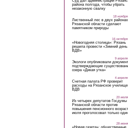
Суд дал администрации Рязанс
района полгода, чтобы убрать
незаконную свалку
18 ноября
Лиственный лес в двух районах
Рязанской области сделают
памятником природы
16 октября
«Новогодняя столица»: Рязань
решила провести «Зимний день
ВДВ»
9 апреля
Экологи опубликовали докумен
подтверждающие существован
озера «Дикая утка»
4 апреля
Счетная палата РФ проверит
расходы на Рязанское училище
ВДВ
20 июля
Из четырех депутатов Госдумы 
Рязанской области против
повышения пенсионного возраст
июля проголосовал только оди
28 июня
«Новая газета»: общественные