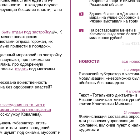
Ковалева стали едва ли не
обороне и защите объектов
нальности – в каждом случае
Рязанской области
ирующая бессилие власти, а не
Здание бывшего «Детского
мира» на улице Соборной в
Рязани выставили на торги
На реставрацию мечети в
 быть отдан под застройку
(link is external)
». К
Касимове выделено более 
 менее новаторская
миллионов рублей
стами отдыха горожан, их
1 из 4121
льно привести в порядок».
дленный мораторий на застройку
и нарушают, про нежелание
новости
все ново
плана, про одобренную
е планы
отдать
под магазины
16 ноября
Рязанский губернатор о частич
мобилизации: «невозможно был
есована воинственность
обойтись без накладок»
жна без одобрения властей?
4 апреля
Текст «Тотального диктанта» в
Рязани прочитает литературны
критик Константин Мильчин
 заседания на то, что в
омов активно открываются
24 января
сс-службу Ковалева).
Жилинспекция составила опрос
для рязанских управляющих
дность
губернатор опять
компаний, включив пункт о нал
осетители таких заведений
судимости
м шумят под окнами, мусорят и