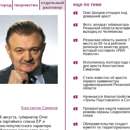
отдельный
еще по теме
город
творчество
разговор
Олег Шалаев отпущен под
домашний арест
Фото: аппарат губернатора
Рязанской области возглав
выходец из Челябинска
Рязанская область заняла 7
место из 85-ти в рейтинге
регионов по качеству дорог,
который составило «РИА
Новости»
Исполнилось полтора года 
дня ареста Константина
Смирнова
Стало известно об аресте
первого замминистра
здравоохранения Рязанско
области
Начинается благоустройств
«Тропы Паустовского» в Со
Константин Смирнов
Прокуратура нашла наруш
режима охраны Сегденского
озера
6 августа, губернатор Олег
а партийного списка ЕР и
Облправительство создаст
но-популистского характера.
комитет по территориально