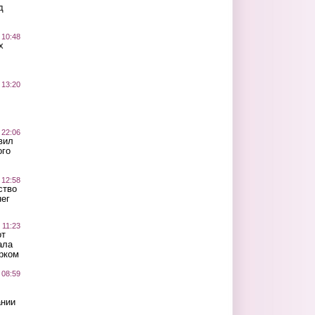
д
 10:48
х
 13:20
 22:06
вил
ого
 12:58
ство
ег
 11:23
от
ала
рком
 08:59
ании