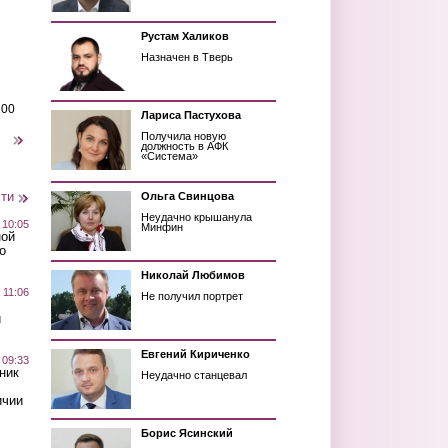
Рустам Халиков
Назначен в Тверь
200
Лариса Пастухова
Получила новую
следующая ›
должность в АФК
«Система»
сти
Ольга Свинцова
Неудачно крышанула
 10:05
Минфин
ной
о
Николай Любимов
 11:06
Не получил портрет
й
Евгений Кириченко
 09:33
ник
Неудачно станцевал
ичии
Борис Ясинский