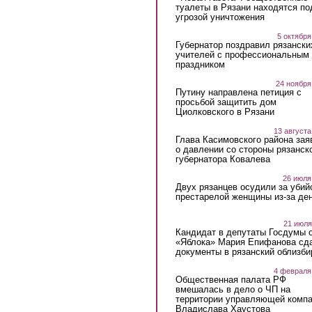
туалеты в Рязани находятся по
угрозой уничтожения
5 октября
Губернатор поздравил рязански
учителей с профессиональным
праздником
24 ноября
Путину направлена петиция с
просьбой защитить дом
Циолковского в Рязани
13 августа
Глава Касимовского района зая
о давлении со стороны рязанск
губернатора Ковалева
26 июля
Двух рязанцев осудили за убий
престарелой женщины из-за ден
21 июля
Кандидат в депутаты Госдумы 
«Яблока» Мария Епифанова сд
документы в рязанский облизби
4 февраля
Общественная палата РФ
вмешалась в дело о ЧП на
территории управляющей комп
Владислава Хаустова