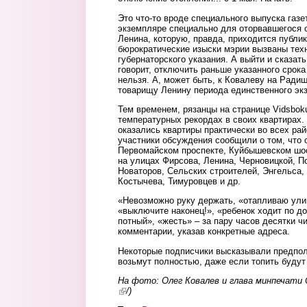
Это что-то вроде специального выпуска газ
экземпляре специально для оторвавшегося 
Ленина, которую, правда, приходится публик
бюрократические изыски мэрии вызваны тех
губернаторского указания. А выйти и сказат
говорит, отключить раньше указанного срока
нельзя. А, может быть, к Ковалеву на Радищ
товарищу Ленину периода единственного эк
Тем временем, рязанцы на странице Vidsbok
температурных рекордах в своих квартирах.
оказались квартиры практически во всех рай
участники обсуждения сообщили о том, что 
Первомайском проспекте, Куйбышевском шос
на улицах Фирсова, Ленина, Черновицкой, П
Новаторов, Сельских строителей, Энгельса, 
Костычева, Тимуровцев и др.
«Невозможно руку держать, «отапливаю улиц
«выключите наконец!», «ребенок ходит по до
потный», «жесть» – за пару часов десятки 
комментарии, указав конкретные адреса.
Некоторые подписчики высказывали предпол
возьмут полностью, даже если топить будут
На фото: Олег Ковалев и глава минпечати 
(link is external)
/)