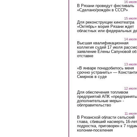
16 июля
В Рязани проведут фестиваль
«Сделано/рождён в СССР»
15 июля
Для реконструкции кинотеатра
«Октябрь» мэрия Рязани ждет
областных или федеральных де
14 июля
Высшая квалификационная
коллегия судей 17 июля рассмо
заявление Елены Сапуновой об
отставке
13 июля
«В январе понадобилось меня
срочно устранить» — Констант
Смирнов в суде
12 июля
Для обеспечения топливом
предприятий АПК «предпринят
дополнительные меры» -
облправительство
11 июля
В Рязанской области сельский
глава, сбивший насмерть 16-ле
подростка, приговорен к 7 года
колонии-поселения