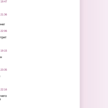
 19:47
 21:36
нег
 22:06
трит
 19:15
ин
 23:35
ы
 22:16
тнего
м