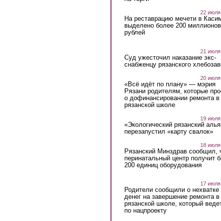
22 июля
На реставрацию мечети в Каси
выделено более 200 миллионов
рублей
21 июля
Суд ужесточил наказание экс-
снабженцу рязанского хлебоза
20 июля
«Всё идёт по плану» — мэрия
Рязани родителям, которые пр
о дофинансировании ремонта в
рязанской школе
19 июля
«Экологический рязанский алья
перезапустил «карту свалок»
18 июля
Рязанский Минздрав сообщил, 
перинатальный центр получит 
200 единиц оборудования
17 июля
Родители сообщили о нехватке
денег на завершение ремонта в
рязанской школе, который веде
по нацпроекту