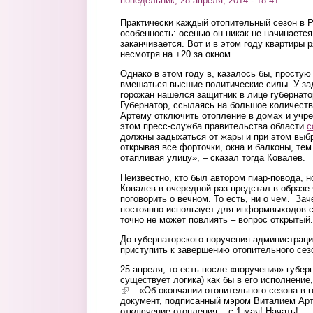
понедельник, 28 апреля, 2014 - 18:41
Практически каждый отопительный сезон в 
особенность: осенью он никак не начинается,
заканчивается. Вот и в этом году квартиры 
несмотря на +20 за окном.
Однако в этом году в, казалось бы, просту
вмешаться высшие политические силы. У за
горожан нашелся защитник в лице губернато
Губернатор, ссылаясь на большое количест
Артему отключить отопление в домах и учр
этом пресс-служба правительства области
с
должны задыхаться от жары и при этом выбр
открывая все форточки, окна и балконы, тем
отапливая улицу», – сказал тогда Ковалев.
Неизвестно, кто был автором пиар-повода, н
Ковалев в очередной раз предстал в образе
поговорить о вечном. То есть, ни о чем. За
постоянно использует для информвыходов с
точно не может повлиять – вопрос открытый.
До губернаторского поручения администрац
приступить к завершению отопительного сезо
25 апреля, то есть после «поручения» губер
существует логика) как бы в его исполнени
(link is external)
– «Об окончании отопительного сезона в 
документ, подписанный мэром Виталием Ар
отключение отопления... с 1 мая! Начать!