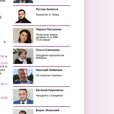
ения
Рустам Халиков
Назначен в Тверь
й
Лариса Пастухова
Получила новую
должность в АФК
«Система»
следующая ›
Ольга Свинцова
Неудачно крышанула
сти
Минфин
 21:43
лся о
уют
Николай Любимов
я
Не получил портрет
»
 18:17
Евгений Кириченко
Неудачно станцевал
 18:59
Борис Ясинский