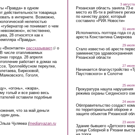
3 августа
еты «Правда» в одном
Рязанская область заняла 73-е
место из 85-ти в рейтинге регио
от действительности товарища
по качеству дорог, который
овать в интернете. Возможно,
составило «РИА Новости»
нологической нелепостью
ь «губернатор не понимает о чем
31 июля
 невозможно», естественно,
Исполнилось полтора года со д
ева, 28 относятся как к
ареста Константина Смирнова
земпляра «Правды».
29 июля
u «Вконтакте»
рассказывают
(link is external)
о
Стало известно об аресте перво
 В числе отапливаемых
замминистра здравоохранения
онах города. 28 апреля
Рязанской области
отопление работает в домах на
се, Троллейбусном переулке,
27 июля
Начинается благоустройство «
олетаева, Бирюзовой,
Паустовского» в Солотче
Маяковского, Гоголя,
25 июля
у», «огонь», «жара»,
Прокуратура нашла нарушения
му голый и все равно весь
режима охраны Сегденского озе
читателей оставили подобные
24 июля
Облправительство создаст ком
по территориальной обороне и
ожения, что за май деньги
защите объектов Рязанской обл
 один день.
23 июля
Ольга Чуляева (
mediaryazan.ru
Здание бывшего «Детского мир
улице Соборной в Рязани выст
на торги