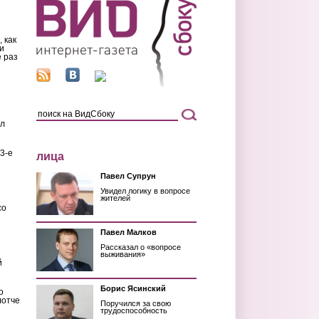
 как
и
 раз
ил
3-е
лица
Павел Супрун
Увидел логику в вопросе
жителей
со
Павел Малков
Рассказал о «вопросе
выживания»
й
Борис Ясинский
о
лотче
Поручился за свою
трудоспособность