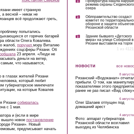
Константин Смирнов
Прокуратура нашла наруш
режима охраны Сегденского
озера
Рязани имеет странную
 а весной – никак не
Облправительство создаст
рязанцев всё продолжают греть,
комитет по территориально
обороне и защите объектов
Рязанской области
ю проблему попытались
дыхающихся от горячих батарей
Здание бывшего «Детского
мира» на улице Соборной в
ра области Олега Ковалева.
Рязани выставили на торги
во жалоб,
поручил
мэру Виталию
1 из 4121
еждениях соцсферы Рязани. Об
ообщала
23 апреля. «Люди не
асывать деньги на ветер,
 самым, что называется,
новости
все ново
8 августа
о в глазах жителей Рязани
Рязанский «Водоканал» отчита
 человека, который любит
прибыли. О том, как манипулир
чем губернаторское минпечати
показателями этого предприяти
итуации, на которые Ковалев
ранее не раз писал «Вид сбоку
6 августа
Олег Шалаев отпущен под
ия Рязани
собиралась
домашний арест
на с 1 мая.
4 августа
натора и (если в мире
Фото: аппарат губернатора
е, вышло новое
постановление
Рязанской области возглавил
городе Рязани». Новый
выходец из Челябинска
темовым, предписывает начать