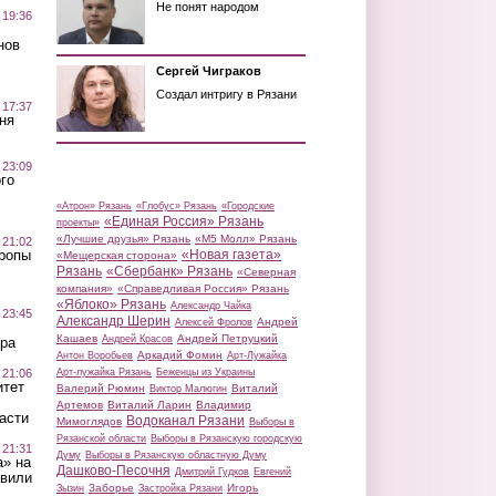
Не понят народом
 19:36
нов
Сергей Чиграков
Создал интригу в Рязани
 17:37
ня
 23:09
го
«Атрон» Рязань
«Глобус» Рязань
«Городские
«Единая Россия» Рязань
проекты»
«Лучшие друзья» Рязань
«М5 Молл» Рязань
 21:02
«Новая газета»
Тропы
«Мещерская сторона»
Рязань
«Сбербанк» Рязань
«Северная
компания»
«Справедливая Россия» Рязань
«Яблоко» Рязань
Александр Чайка
 23:45
Александр Шерин
Андрей
Алексей Фролов
Кашаев
Андрей Петруцкий
Андрей Красов
ра
Аркадий Фомин
Антон Воробьев
Арт-Лужайка
 21:06
Арт-лужайка Рязань
Беженцы из Украины
итет
Валерий Рюмин
Виталий
Виктор Малюгин
Артемов
Виталий Ларин
Владимир
асти
Водоканал Рязани
Мимоглядов
Выборы в
Рязанской области
Выборы в Рязанскую городскую
 21:31
Думу
Выборы в Рязанскую областную Думу
а» на
Дашково-Песочня
Дмитрий Гудков
Евгений
авили
Заборье
Игорь
Зызин
Застройка Рязани