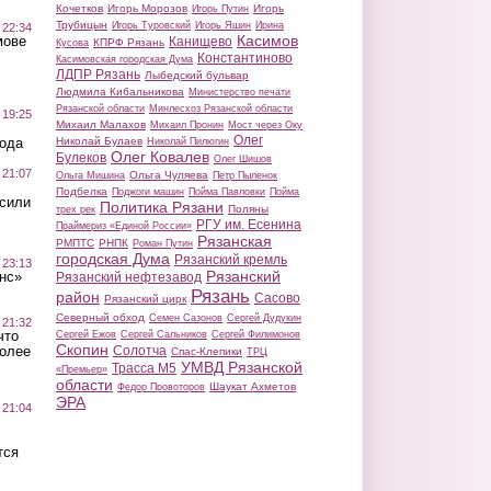
Кочетков
Игорь Морозов
Игорь
Игорь Путин
Трубицын
Игорь Туровский
Игорь Яшин
Ирина
 22:34
Касимов
мове
Канищево
КПРФ Рязань
Кусова
Константиново
Касимовская городская Дума
ЛДПР Рязань
Лыбедский бульвар
Людмила Кибальникова
Министерство печати
Рязанской области
Минлесхоз Рязанской области
 19:25
Михаил Малахов
Михаил Пронин
Мост через Оку
Олег
вода
Николай Булаев
Николай Пилюгин
Олег Ковалев
Булеков
Олег Шишов
 21:07
Ольга Чуляева
Ольга Мишина
Петр Пыленок
Подбелка
Поджоги машин
Пойма Павловки
Пойма
осили
Политика Рязани
Поляны
трех рек
РГУ им. Есенина
Праймериз «Единой России»
Рязанская
РМПТС
РНПК
Роман Путин
городская Дума
Рязанский кремль
 23:13
Рязанский
нс»
Рязанский нефтезавод
Рязань
район
Сасово
Рязанский цирк
Северный обход
Семен Сазонов
Сергей Дудукин
 21:32
что
Сергей Ежов
Сергей Сальников
Сергей Филимонов
Скопин
более
Солотча
Спас-Клепики
ТРЦ
УМВД Рязанской
Трасса М5
«Премьер»
области
Шаукат Ахметов
Федор Провоторов
ЭРА
 21:04
тся