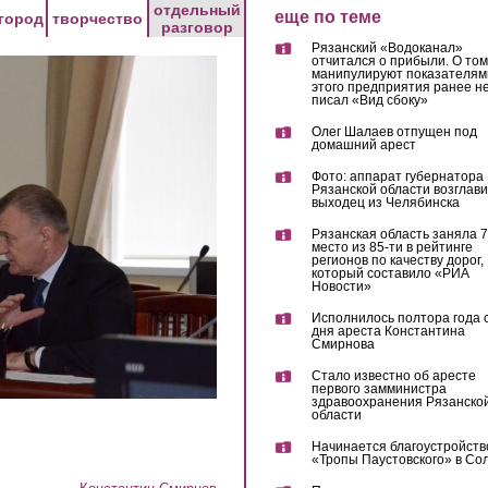
отдельный
еще по теме
город
творчество
разговор
Рязанский «Водоканал»
отчитался о прибыли. О том,
манипулируют показателям
этого предприятия ранее не
писал «Вид сбоку»
Олег Шалаев отпущен под
домашний арест
Фото: аппарат губернатора
Рязанской области возглав
выходец из Челябинска
Рязанская область заняла 7
место из 85-ти в рейтинге
регионов по качеству дорог,
который составило «РИА
Новости»
Исполнилось полтора года 
дня ареста Константина
Смирнова
Стало известно об аресте
первого замминистра
здравоохранения Рязанско
области
Начинается благоустройств
«Тропы Паустовского» в Со