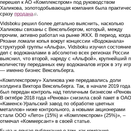
перешел к АО «Комплекспром» под руководством
Халикова, золотодобывающая компания была практиче
сразу
продана
(link is external)
.
Vidsboku решил более детально выяснить, насколько
Халиковы связаны с Вексельбергом, который, между
прочим, активно работал на рынке ЖКХ. В период, когда
Рязани ломали копья вокруг концессии «Водоканала»
структурой группы «Альфа», Vidsboku изучил состояние
дел с водоканалами в абсолютно всех регионах России
выяснил, что второй, наряду с «Альфой», крупнейший 
количеству переданных ему водоканалов игрок в эту иг
— именно бизнес Вексельберга.
«Комплекспрому» Халикова уже передавались доли
холдинга Виктора Вексельберга. Так, в начале 2019 года
был передан контроль над тепличным бизнесом «Ренов
В октябре 2018 года «Ренова» снизила свой пакет в ОА
«Каменск-Уральский завод по обработке цветных
металлов» ниже контрольного, а новыми акционерами
стали ООО «Лето» (15%) и «Комплекспром» (25%)», –
отмечал «Коммерсант» в своей статье.
Была и другая публикация о том, как компания,