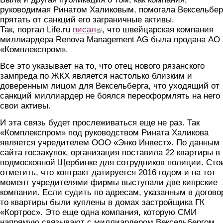
руководимая Ринатом Халиковым, помогала Вексельбер
прятать от санкций его заграничные активы.
Так, портал Life.ru
писал
(link is external)
, что швейцарская компания
миллиардера Renova Management AG была продана АО
«Комплекспром».
Все это указывает на то, что отец нового рязанского
зампреда по ЖКХ является настолько близким и
доверенным лицом для Вексельберга, что уходящий от
санкций миллиардер не боялся переоформлять на него
свои активы.
И эта связь будет прослеживаться еще не раз. Так
«Комплекспром» под руководством Рината Халикова
является учредителем ООО «Энко Инвест». По данным
сайта госзакупок, организация поставила 22 квартиры в
подмосковной Щербинке для сотрудников полиции. Сто
отметить, что контракт датируется 2016 годом и на тот
момент учредителями фирмы выступали две кипрские
компании. Если судить по адресам, указанным в догово
то квартиры были куплены в домах застройщика ГК
«Кортрос». Это еще одна компания, которую СМИ
напрямую связывают с миллиардером Вексельбергом.