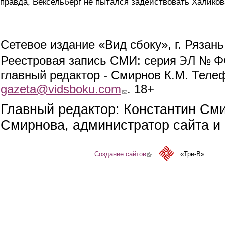
правда, Вексельберг не пытался задействовать Халиков
Сетевое издание «Вид сбоку», г. Рязан
ЭЛ № ФС
Реестровая запись СМИ: серия
главный редактор - Смирнов К.М. Телефо
gazeta@vidsboku.com
(link sends e-mail)
. 18+
Главный редактор: Константин См
Смирнова, администратор сайта и 
Создание сайтов
(link is external)
«Три-В»