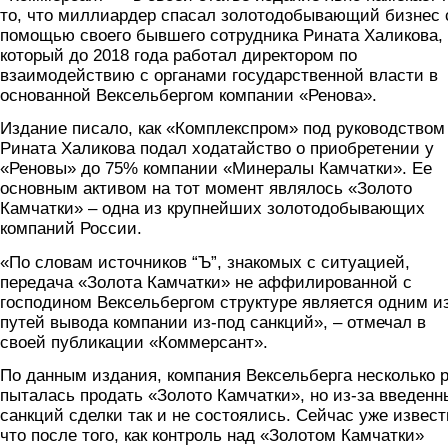
то, что миллиардер спасал золотодобывающий бизнес 
помощью своего бывшего сотрудника Рината Халикова,
который до 2018 года работал директором по
взаимодействию с органами государственной власти в
основанной Вексельбергом компании «Ренова».
Издание писало, как «Комплекспром» под руководством
Рината Халикова подал ходатайство о приобретении у
«Реновы» до 75% компании «Минералы Камчатки». Ее
основным активом на тот момент являлось «Золото
Камчатки» – одна из крупнейших золотодобывающих
компаний России.
«По словам источников “Ъ”, знакомых с ситуацией,
передача «Золота Камчатки» не аффилированной с
господином Вексельбергом структуре является одним и
путей вывода компании из-под санкций», – отмечал в
своей публикации «Коммерсант».
По данным издания, компания Вексельберга несколько 
пыталась продать «Золото Камчатки», но из-за введенн
санкций сделки так и не состоялись. Сейчас уже извест
что после того, как контроль над «Золотом Камчатки»