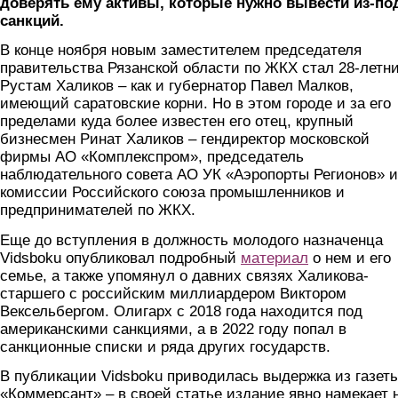
доверять ему активы, которые нужно вывести из-по
санкций.
В конце ноября новым заместителем председателя
правительства Рязанской области по ЖКХ стал 28-летн
Рустам Халиков – как и губернатор Павел Малков,
имеющий саратовские корни. Но в этом городе и за его
пределами куда более известен его отец, крупный
бизнесмен Ринат Халиков – гендиректор московской
фирмы АО «Комплекспром», председатель
наблюдательного совета АО УК «Аэропорты Регионов» и
комиссии Российского союза промышленников и
предпринимателей по ЖКХ.
Еще до вступления в должность молодого назначенца
Vidsboku опубликовал подробный
материал
о нем и его
семье, а также упомянул о давних связях Халикова-
старшего с российским миллиардером Виктором
Вексельбергом. Олигарх с 2018 года находится под
американскими санкциями, а в 2022 году попал в
санкционные списки и ряда других государств.
В публикации Vidsboku приводилась выдержка из газет
«Коммерсант» – в своей статье издание явно намекает 