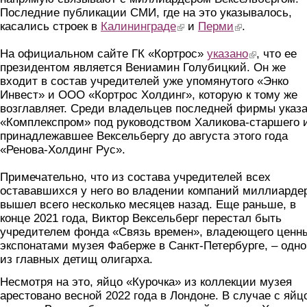
Последние публикации СМИ, где на это указывалось,
касались строек в
Калининграде
(link is external)
и
Перми
(link is external)
.
На официальном сайте ГК «Кортрос»
указано
(link is externa
, что ее
президентом является Вениамин Голубицкий. Он же
входит в состав учредителей уже упомянутого «Энко
Инвест» и ООО «Кортрос Холдинг», которую к тому же
возглавляет. Среди владельцев последней фирмы указ
«Комплекспром» под руководством Халикова-старшего 
принадлежавшее Вексельбергу до августа этого года
«Ренова-Холдинг Рус».
Примечательно, что из состава учредителей всех
остававшихся у него во владении компаний миллиарде
вышел всего несколько месяцев назад. Еще раньше, в
конце 2021 года, Виктор Вексельберг перестал быть
учредителем фонда «Связь времен», владеющего ценн
экспонатами музея Фаберже в Санкт-Петербурге, – одно
из главных детищ олигарха.
Несмотря на это, яйцо «Курочка» из коллекции музея
арестовано весной 2022 года в Лондоне. В случае с яйц