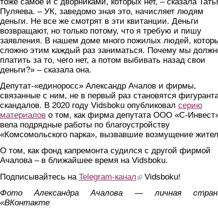
тоже самое и с дворниками, которых нет, – сказала Тать
Пуляева. – УК, заведомо зная это, начисляет людям
деньги. Не все же смотрят в эти квитанции. Деньги
возвращают, но только потому, что я требую и пишу
заявления. В нашем доме много пожилых людей, котор
сложно этим каждый раз заниматься. Почему мы долж
платить за то, чего нет, а потом выбивать назад свои
деньги?» – сказала она.
Депутат-«единоросс» Александр Ачалов и фирмы,
связанные с ним, не в первый раз становятся фигурант
скандалов. В 2020 году Vidsboku опубликовал
серию
материалов
о том, как фирма депутата ООО «С-Инвест
вела подрядные работы по благоустройству
«Комсомольского парка», вызвавшие возмущение жител
О том, как фонд капремонта судился с другой фирмой
Ачалова – в ближайшее время на Vidsboku.
Подписывайтесь на
Telegram-канал
(link is external)
Vidsboku!
Фото Александра Ачалова — личная стран
«ВКонтакте