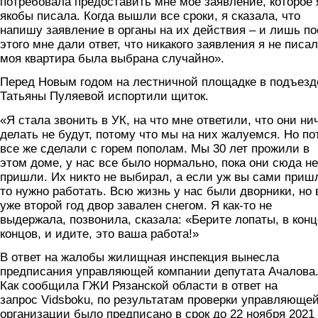
потребовала предоставить мне мое заявление, которое 
якобы писала. Когда вышли все сроки, я сказала, что
напишу заявление в органы на их действия – и лишь п
этого мне дали ответ, что никакого заявления я не писал
моя квартира была выбрана случайно».
Перед Новым годом на лестничной площадке в подъезд
Татьяны Пуляевой испортили щиток.
«Я стала звонить в УК, на что мне ответили, что они ни
делать не будут, потому что мы на них жалуемся. Но по
все же сделали с горем пополам. Мы 30 лет прожили в
этом доме, у нас все было нормально, пока они сюда не
пришли. Их никто не выбирал, а если уж вы сами приш
то нужно работать. Всю жизнь у нас были дворники, но 
уже второй год двор завален снегом. Я как-то не
выдержала, позвонила, сказала: «Берите лопаты, в конц
концов, и идите, это ваша работа!»
В ответ на жалобы жилищная инспекция вынесла
предписания управляющей компании депутата Ачалова
Как сообщила ГЖИ Рязанской области в ответ на
запрос Vidsboku, по результатам проверки управляюще
организации было предписано в срок до 22 ноября 2021