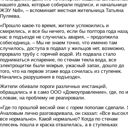
нашего дома, которые собирали подписи, и начальнице
ЖЭУ №8», – вспоминает местная жительница Татьяна
Пуляева.
«Прошло какое-то время, жители успокоились и
смирились, и все бы ничего, если бы полтора года наза
нас в подъезде не случилась авария, – продолжила
собеседница. – Мы не знаем точно, что именно там
случилось, доступа в подвал у жильцов нет, возможно,
прорвало трубу с горячей водой. Из подвала стало
подниматься испарение, по стенам текла вода, все
электрощитки были мокрые, ужасный запах, дошло до
того, что на первом этаже вода сочилась из ступенек.
Начались разрушения в подъезде».
Жители обивали пороги различных инстанций,
обращались и в само ООО «Домоуправление», где, по 
словам, на проблему не реагировали.
«Где-то прошлой весной они с горем пополам сделали. 
Ачаловым лично разговаривала, он сказал: «Все высохл
все нормально». Какой нормально? Когда по стенам
плесень пошла и краска отвалилась, а в ступеньках