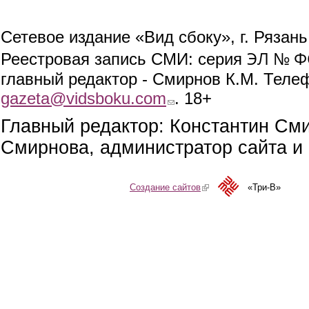
Сетевое издание «Вид сбоку», г. Рязан
ЭЛ № ФС
Реестровая запись СМИ: серия
главный редактор - Смирнов К.М. Телефо
gazeta@vidsboku.com
(link sends e-mail)
. 18+
Главный редактор: Константин См
Смирнова, администратор сайта и 
Создание сайтов
(link is external)
«Три-В»