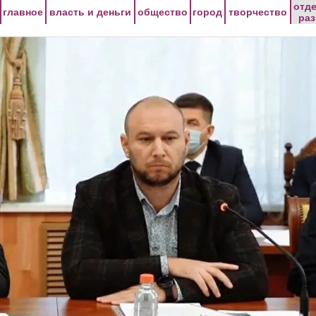
Перейти к основному содержанию
отд
главное
власть и деньги
общество
город
творчество
ра