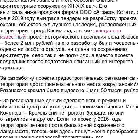
архитектурные сооружения XII-XIX вв.». Его
выиграла нижегородская фирма ООО «Аграф». Кстати, 
же в 2019 году выиграла тендеры на разработку проекта
охраны объектов культурного наследия, расположенных
территории города Касимова, а также
скандально
известный
проект исторического поселения села Ижевс
– более 2 млн рублей на его разработку были «освоены
однако ни особого статуса, ни плана по сохранению
архитектуры село так и не получило, а вместо проекта
подрядчик просто подготовил списанный из интернета
«доклад».
За разработку проекта градостроительных регламентов 
территории достопримечательного места вокруг ансамб
Рязанского кремля было выделено 1 млн 50 тысяч рубле
«За региональные деньги сделают новые режимы и
областной центр их утвердит, – прокомментировал Игор
Кочетков. – Кремль они не трогают больше, но они
отыгрались на другом. Если по проекту 2016 года
территория речного порта была зоной охраняемого
ландшафта, теперь они здесь пишут «зона преобразова
промышленно-складской территории», где