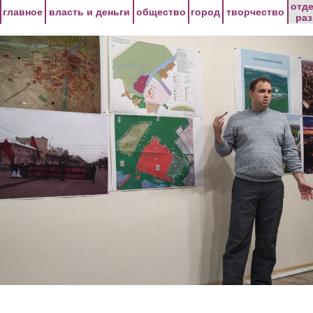
Перейти к основному содержанию
отд
главное
власть и деньги
общество
город
творчество
ра