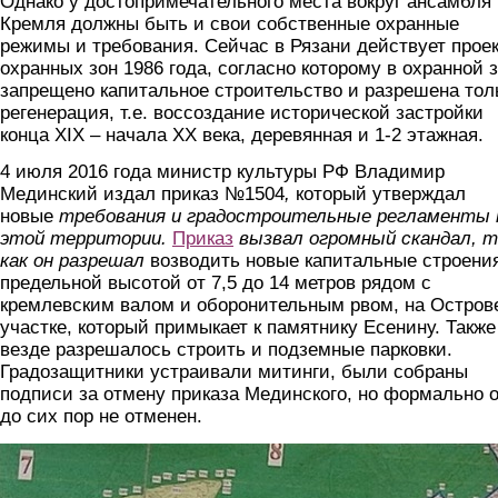
Однако у достопримечательного места вокруг ансамбля
Кремля должны быть и свои собственные охранные
режимы и требования. Сейчас в Рязани действует прое
охранных зон 1986 года, согласно которому в охранной 
запрещено капитальное строительство и разрешена тол
регенерация, т.е. воссоздание исторической застройки
конца XIX – начала XX века, деревянная и 1-2 этажная.
4 июля 2016 года министр культуры РФ Владимир
Мединский издал приказ №1504
,
который утверждал
новые
требования и градостроительные регламенты 
этой территории.
Приказ
вызвал огромный скандал, т
как он разрешал
возводить новые капитальные строени
предельной высотой от 7,5 до 14 метров рядом с
кремлевским валом и оборонительным рвом, на Остров
участке, который примыкает к памятнику Есенину. Также
везде разрешалось строить и подземные парковки.
Градозащитники устраивали митинги, были собраны
подписи за отмену приказа Мединского, но формально 
до сих пор не отменен.
proekt2016.jpg