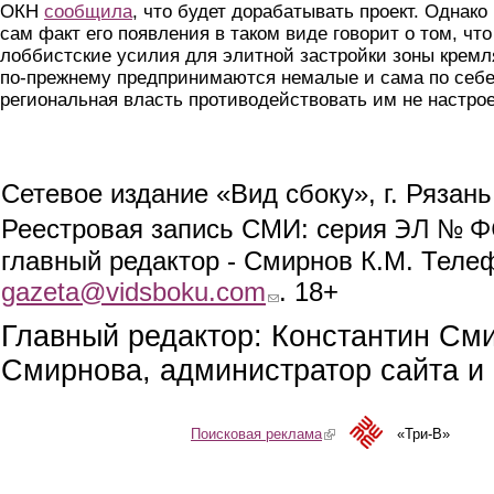
ОКН
сообщила
, что будет дорабатывать проект. Однако
сам факт его появления в таком виде говорит о том, что
лоббистские усилия для элитной застройки зоны кремл
по-прежнему предпринимаются немалые и сама по себ
региональная власть противодействовать им не настрое
Сетевое издание «Вид сбоку», г. Рязан
ЭЛ № ФС
Реестровая запись СМИ: серия
главный редактор - Смирнов К.М. Телефо
gazeta@vidsboku.com
(link sends e-mail)
. 18+
Главный редактор: Константин См
Смирнова, администратор сайта и 
Поисковая реклама
(link is external)
«Три-В»