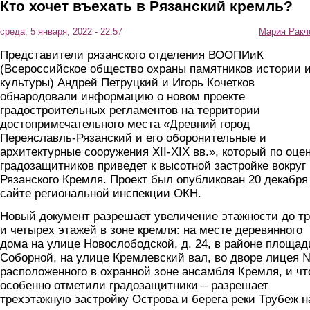
Кто хочет въехать в Рязанский кремль?
среда, 5 января, 2022 - 22:57
Мария Ракч
Представители рязанского отделения ВООПИиК
(Всероссийское общество охраны памятников истории 
культуры) Андрей Петруцкий и Игорь Кочетков
обнародовали информацию о новом проекте
градостроительных регламентов на территории
достопримечательного места «Древний город
Переяславль-Рязанский и его оборонительные и
архитектурные сооружения XII-XIX вв.», который по оце
градозащитников приведет к высотной застройке вокруг
Рязанского Кремля. Проект был опубликован 20 декабря
сайте региональной инспекции ОКН.
Новый документ разрешает увеличение этажности до т
и четырех этажей в зоне кремля: на месте деревянного
дома на улице Новослободской, д. 24, в районе площад
Соборной, на улице Кремлевский вал, во дворе лицея 
расположенного в охранной зоне ансамбля Кремля, и чт
особенно отметили градозащитники – разрешает
трехэтажную застройку Острова и берега реки Трубеж н