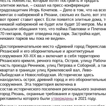
«Есть лоббисты, которые хотят построить и продать
элитное жилье, – сказал на пресс-конференции
градозащитник Игорь Кочетков. – Дело в том, что на все
мечтах о набережной в Рязани, сколько их было, вот эт
вот проект ставит крест. Если появятся элитные дома, т
никакой набережной не будет или будет 10 метров. Мы 
слышали обещания того, что пойма Павловки и Плетенк
70 гектаров, будет отведена под парк. Застройка идет,
никаких парков мы пока не видим».
Достопримечательное место «Древний город Переяслав
Рязанский и его оборонительные и архитектурные
сооружения XII-XIX вв.» включает в себя территорию
Рязанского кремля, речного порта, Остров, улицу Рабоч
часть проезда Речников, улиц Петрова и Соборной, а та
квартал в границах улиц Кремлевский вал, Лево-
Лыбедская и Новослободская. Исторически здесь
находились острог, древний город и его оборонительны
сооружения. Эта территория включена в
состав исторического поселения регионального значени
город Рязань, охранные требования и градостроительны
регламенты которого были
утверждены
в 2021 году.