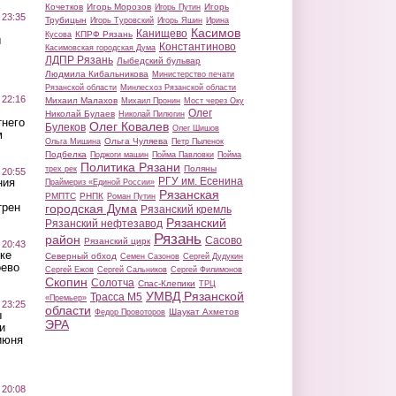
Кочетков
Игорь Морозов
Игорь
Игорь Путин
 23:35
Трубицын
Игорь Туровский
Игорь Яшин
Ирина
Касимов
Канищево
КПРФ Рязань
Кусова
ы
Константиново
Касимовская городская Дума
ЛДПР Рязань
Лыбедский бульвар
Людмила Кибальникова
Министерство печати
Рязанской области
Минлесхоз Рязанской области
 22:16
Михаил Малахов
Михаил Пронин
Мост через Оку
Олег
Николай Булаев
Николай Пилюгин
тнего
Олег Ковалев
Булеков
Олег Шишов
м
Ольга Чуляева
Ольга Мишина
Петр Пыленок
Подбелка
Поджоги машин
Пойма Павловки
Пойма
Политика Рязани
Поляны
трех рек
 20:55
РГУ им. Есенина
ния
Праймериз «Единой России»
Рязанская
РМПТС
РНПК
Роман Путин
трен
городская Дума
Рязанский кремль
Рязанский
Рязанский нефтезавод
Рязань
район
Сасово
Рязанский цирк
 20:43
ке
Северный обход
Семен Сазонов
Сергей Дудукин
оево
Сергей Ежов
Сергей Сальников
Сергей Филимонов
Скопин
Солотча
Спас-Клепики
ТРЦ
УМВД Рязанской
Трасса М5
«Премьер»
 23:25
области
Шаукат Ахметов
Федор Провоторов
ы
ЭРА
и
июня
 20:08