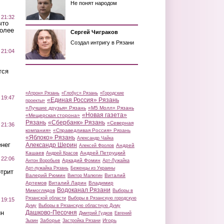
Не понят народом
 21:32
что
более
Сергей Чиграков
Создал интригу в Рязани
 21:04
тся
«Атрон» Рязань
«Глобус» Рязань
«Городские
 19:47
«Единая Россия» Рязань
проекты»
«Лучшие друзья» Рязань
«М5 Молл» Рязань
«Новая газета»
«Мещерская сторона»
Рязань
«Сбербанк» Рязань
«Северная
 21:36
компания»
«Справедливая Россия» Рязань
«Яблоко» Рязань
Александр Чайка
нег
Александр Шерин
Андрей
Алексей Фролов
Кашаев
Андрей Петруцкий
Андрей Красов
 22:06
Аркадий Фомин
Антон Воробьев
Арт-Лужайка
Арт-лужайка Рязань
Беженцы из Украины
трит
Валерий Рюмин
Виталий
Виктор Малюгин
Артемов
Виталий Ларин
Владимир
Водоканал Рязани
Мимоглядов
Выборы в
Рязанской области
Выборы в Рязанскую городскую
 19:15
Думу
Выборы в Рязанскую областную Думу
ин
Дашково-Песочня
Дмитрий Гудков
Евгений
Заборье
Игорь
Зызин
Застройка Рязани