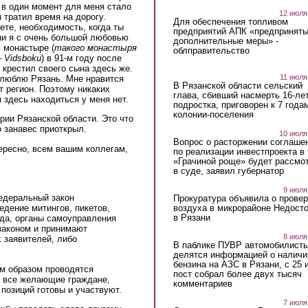
 в один момент для меня стало
12 июля
 тратил время на дорогу.
Для обеспечения топливом
ете, необходимость, когда ты
предприятий АПК «предпринят
ани я с очень большой любовью
дополнительные меры» -
 монастыре (
такого монастыря
облправительство
–
Vidsboku
) в 91-м году после
 крестил своего сына здесь же.
11 июля
 люблю Рязань. Мне нравится
В Рязанской области сельский
т регион. Поэтому никаких
глава, сбивший насмерть 16-ле
 здесь находиться у меня нет.
подростка, приговорен к 7 года
колонии-поселения
рии Рязанской области. Это что
о занавес приоткрыл.
10 июля
Вопрос о расторжении соглаше
ересно, всем вашим коллегам,
по реализации инвестпроекта в
«Грачиной роще» будет рассмо
в суде, заявил губернатор
9 июля
федеральный закон
Прокуратура объявила о провер
воздуха в микрорайоне Недост
едение митингов, пикетов,
в Рязани
да, органы самоуправления
законом и принимают
8 июля
 заявителей, либо
В паблике ПУВР автомобилист
делятся информацией о наличи
бензина на АЗС в Рязани, с 25 
им образом проводятся
пост собрал более двух тысяч
и все желающие граждане,
комментариев
позиций готовы и участвуют.
7 июля