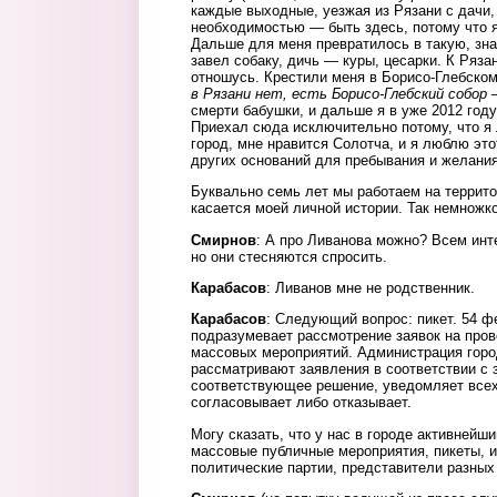
каждые выходные, уезжая из Рязани с дачи,
необходимостью — быть здесь, потому что я
Дальше для меня превратилось в такую, зна
завел собаку, дичь — куры, цесарки. К Ряз
отношусь. Крестили меня в Борисо-Глебском
в Рязани нет, есть Борисо-Глебский собор 
смерти бабушки, и дальше я в уже 2012 году
Приехал сюда исключительно потому, что я
город, мне нравится Солотча, и я люблю это
других оснований для пребывания и желания
Буквально семь лет мы работаем на террито
касается моей личной истории. Так немножк
Смирнов
: А про Ливанова можно? Всем инт
но они стесняются спросить.
Карабасов
: Ливанов мне не родственник.
Карабасов
: Следующий вопрос: пикет. 54 
подразумевает рассмотрение заявок на пров
массовых мероприятий. Администрация горо
рассматривают заявления в соответствии с 
соответствующее решение, уведомляет всех
согласовывает либо отказывает.
Могу сказать, что у нас в городе активнейш
массовые публичные мероприятия, пикеты, 
политические партии, представители разных 