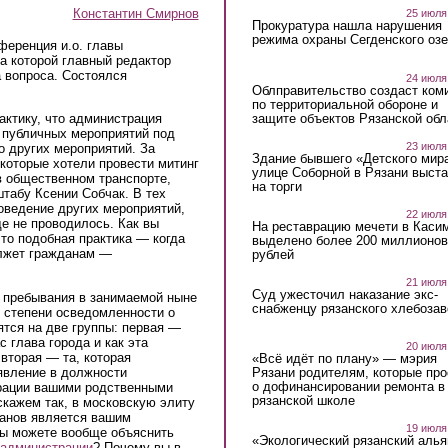
Константин Смирнов
25 июля
Прокуратура нашла нарушения
режима охраны Сегденского озе
нференция и.о. главы
а которой главный редактор
 вопроса. Состоялся
24 июля
Облправительство создаст ком
по территориальной обороне и
защите объектов Рязанской обл
актику, что администрация
 публичных мероприятий под
23 июля
о других мероприятий. За
Здание бывшего «Детского мир
которые хотели провести митинг
улице Соборной в Рязани выст
в общественном транспорте,
на торги
штабу Ксении Собчак. В тех
роведение других мероприятий,
22 июля
ще не проводилось. Как вы
На реставрацию мечети в Каси
что подобная практика — когда
выделено более 200 миллионов
лжет гражданам —
рублей
21 июля
Суд ужесточил наказание экс-
 пребывания в занимаемой ныне
снабженцу рязанского хлебоза
 степени осведомленности о
ятся на две группы: первая —
с глава города и как
эта
20 июля
вторая — та, которая
«Всё идёт по плану» — мэрия
явление в должности
Рязани родителям, которые пр
о дофинансировании ремонта в
рации вашими родственными
рязанской школе
скажем так,
в московскую элиту
анов является вашим
19 июля
 вы можете вообще объяснить
«Экологический рязанский алья
 администрации
? Почему вы в