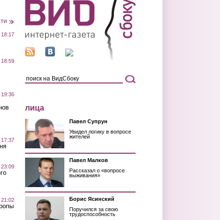
сти
 18:17
 18:59
 19:36
лица
нов
Павел Супрун
Увидел логику в вопросе
жителей
 17:37
ня
Павел Малков
 23:09
Рассказал о «вопросе
го
выживания»
Борис Ясинский
 21:02
Тропы
Поручился за свою
трудоспособность