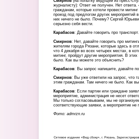
Смирнов
(на попытку ведущей из пресс-сл
журналисту): Ответ не получен. Нет ответа.
гражданам, которые хотели провести митинг
проезд под предлогом других мероприятий в
них ничего не было. Почему? Сергей Юрьеви
серьезно себя вести.
Карабасов
: Давайте говорить про транспорт.
Смирнов
: Нет, давайте говорить про митинг
жителям города Рязани, которые здесь в отл
что 4 декабря во всех четырех местах, в ко
митинг, пройдут другие мероприятия. В этих
было. Как вы можете это объяснить?
Карабасов
: Вы запрос напишите, давайте п
Смирнов
: Вы уже ответили на запрос, что 
этим гражданам. Там ничего не было. Как в
Карабасов
: Если партии или граждане заяв
мероприятие, администрация не несет ответ
Мы только согласовываем, мы не организуем
соответствующие заявки, а мероприятие не п
Фото: admrzn.ru
Сетевое издание «Вид сбоку», г. Рязань. Зарегистрир