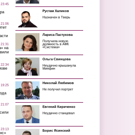
 23:45
Рустам Халиков
ра
Назначен в Тверь
 21:06
итет
Лариса Пастухова
асти
Получила новую
 21:31
должность в АФК
«Система»
а» на
авили
Ольга Свинцова
 22:34
Неудачно крышанула
мове
Минфин
Николай Любимов
 19:25
Не получил портрет
вода
 21:07
Евгений Кириченко
осили
Неудачно станцевал
 23:13
Борис Ясинский
нс»