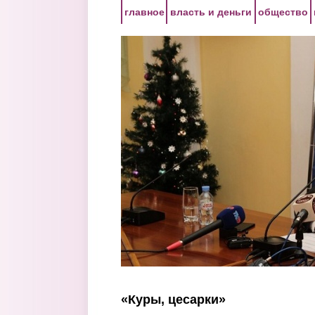
Перейти к основному содержанию
главное
власть и деньги
общество
«Куры, цесарки»