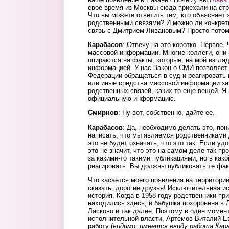
свое время из Москвы сюда
приехали
на ст
Что вы можете ответить тем, кто объясняет
родственными связями? И можно ли конкрет
связь с
Д
митрием Ливановым?
П
росто потом
Карабасов
: Отвечу на это коротко. Первое.
массовой информации. Многие коллеги, они 
опираются на факты, которые, на мой взгля
информацией. У нас Закон о СМИ позволяет
Федерации обращаться в суд и реагировать н
или иные средства массовой информации за
родственных связей, каких-то еще вещей. Я
официальную информацию.
Смирнов
: Ну вот, собственно, дайте ее.
Карабасов
: Да, необходимо делать это, по
написать, что мы являемся родственниками
это не будет означать, что это так. Если уд
это не значит, что это на самом деле так пр
за какими-то такими публикациями, но в как
реагировать. Вы должны публиковать те фак
Что касается моего появления на территори
сказать, дорогие друзья! Исключительная и
история. Когда в 1958 году родственники пр
находились здесь, и бабушка похоронена в 
Ласково и так далее. Поэтому в один момент
исполнительной власти, Артемов Виталий Е
работу (
видимо, имеется ввиду работа Кар