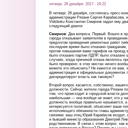
четверг, 28 декабря, 2017 - 19:22
В четверг, 28 декабря, состоялась пресс-ко
администрации Рязани Сергея Карабасова, н
Vidsboku
Константин Смирнов задал ему два
следующий диалог.
Смирнов
: Два вопроса.
Первый. В
ошло в пр
города отказывает заявителям в проведении
предлогом проведения ремонтных работ либ
последнее время было отказано
гражданам,
против повышения вами тарифов на проезд 
было отказано партии ЛДПР, было отказано 
случаях, когда причиной отказа являлось п
было проверено: в этих местах ничего вооб
можете это объяснить? Не кажется ли вам, 
администрация в официальных документах 
дискредитирует власть как таковую?
Второй вопрос касается,
собственно,
вашего
должности. Сейчас жители города Рязани по
том, что происходит в городской власти дел
наи
большая — она вообще не знает, кто у на
должность
вообще правильно называется, а 
интересуется политикой, объясняет ваше по
исполняющего обязанности главы админист
связями: ваш отец Юрий Карабасов входит,
и бывший министр образования
Д
митрий Лив
родственником. В связи с этим вопрос: как
ваше появление в Рязани? Почему вы
глава