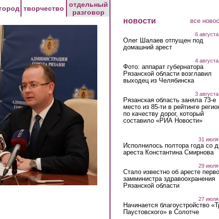
отдельный
город
творчество
разговор
новости
все ново
6 августа
Олег Шалаев отпущен под
домашний арест
4 августа
Фото: аппарат губернатора
Рязанской области возглавил
выходец из Челябинска
3 августа
Рязанская область заняла 73-е
место из 85-ти в рейтинге регио
по качеству дорог, который
составило «РИА Новости»
31 июля
Исполнилось полтора года со д
ареста Константина Смирнова
29 июля
Стало известно об аресте перво
замминистра здравоохранения
Рязанской области
27 июля
Начинается благоустройство «
Паустовского» в Солотче