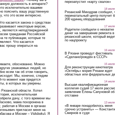
перезапустил «карту свалок»
ранную должность в аппарате?
 это исключительно вашими
18 июля
но пояснить вашу родственную
Рязанский Минздрав сообщил, 
у, что это всем интересно.
перинатальный центр получит 
200 единиц оборудования
 Что касается закона о средствах
развивают некоторые версии,
17 июля
Родители сообщили о нехватке
д, являются неподтвержденной
денег на завершение ремонта в
 всем гражданам Российской
рязанской школе, который веде
а те публикации, которые те
по нацпроекту
являют. Что касается
 вас прошу опираться на
16 июля
В Рязани проведут фестиваль
«Сделано/рождён в СССР»
нимаете, обоснованно. Можно
15 июля
Для реконструкции кинотеатра
 других уважаемых людей, но
«Октябрь» мэрия Рязани ждет
обно всем так об этом говорить,
областных или федеральных де
оисходит. Мы, конечно, следим
ой-то момент нам придется
14 июля
ты, в которых вы уверены.
Высшая квалификационная
коллегия судей 17 июля рассмо
и Рязанской области. Хотел
заявление Елены Сапуновой об
стория, исключительная
отставке
иобрели дачу, с того времени мы
Ласково, мама похоронена в
13 июля
«В январе понадобилось меня
, работая в Москве в органах
срочно устранить» — Констант
вгеньевич пригласил меня на
Смирнов в суде
абасова в Москве –
Vidsboku
)
. Я