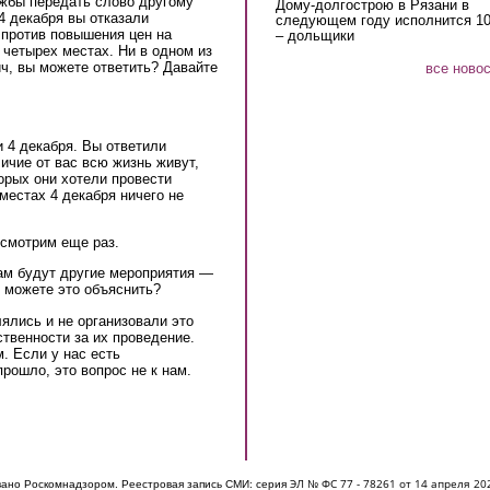
ужбы передать слово другому
Дому-долгострою в Рязани в
 4 декабря вы отказали
следующем году исполнится 10
 против повышения цен на
– дольщики
 четырех местах. Ни в одном из
ч, вы можете ответить? Давайте
все ново
и 4 декабря. Вы ответили
ичие от вас всю жизнь живут,
торых они хотели провести
 местах 4 декабря ничего не
осмотрим еще раз.
там будут другие мероприятия —
ы можете это объяснить?
лялись и не организовали это
ственности за их проведение.
. Если у нас есть
рошло, это вопрос не к нам.
ЭЛ № ФС 77 - 7826
1 от 14 апреля 20
овано Роскомнадзором. Реестровая запись СМИ: серия