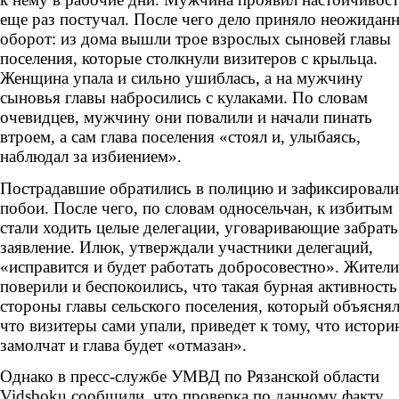
еще раз постучал. После чего дело приняло неожидан
оборот: из дома вышли трое взрослых сыновей главы
поселения, которые столкнули визитеров с крыльца.
Женщина упала и сильно ушиблась, а на мужчину
сыновья главы набросились с кулаками. По словам
очевидцев, мужчину они повалили и начали пинать
втроем, а сам глава поселения «стоял и, улыбаясь,
наблюдал за избиением».
Пострадавшие обратились в полицию и зафиксировали
побои. После чего, по словам односельчан, к избитым
стали ходить целые делегации, уговаривающие забрать
заявление. Илюк, утверждали участники делегаций,
«исправится и будет работать добросовестно». Жители
поверили и беспокоились, что такая бурная активность
стороны главы сельского поселения, который объяснял
что визитеры сами упали, приведет к тому, что истор
замолчат и глава будет «отмазан».
Однако в пресс-службе УМВД по Рязанской области
Vidsboku сообщили, что проверка по данному факту