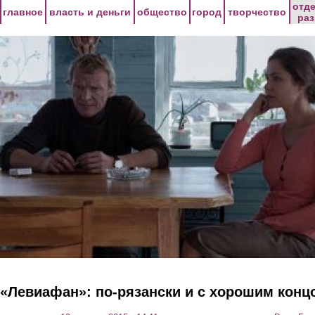
Перейти к основному содержанию
отд
главное
власть и деньги
общество
город
творчество
ра
«Левиафан»: по-рязански и с хорошим конц