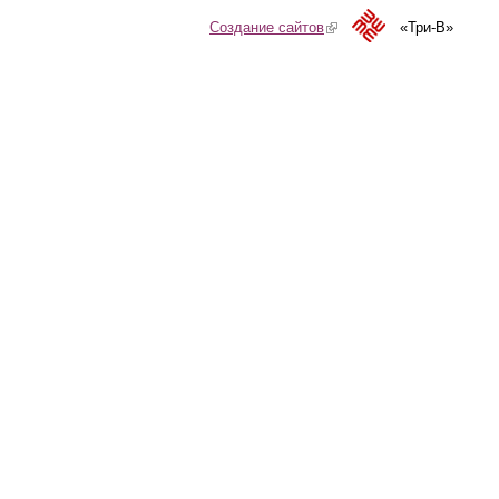
Создание сайтов
(link is external)
«Три-В»