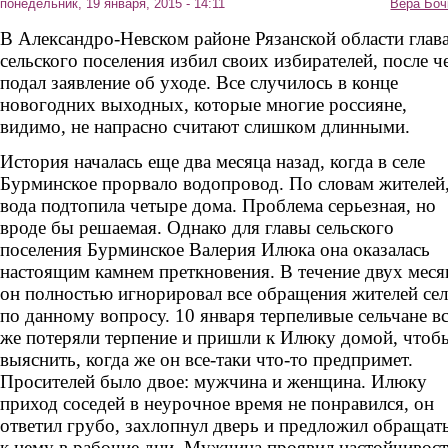
понедельник, 19 января, 2015 - 14:11
Вера Боч
В Александро-Невском районе Рязанской области глав
сельского поселения избил своих избирателей, после ч
подал заявление об уходе. Все случилось в конце
новогодних выходных, которые многие россияне,
видимо, не напрасно считают слишком длинными.
История началась еще два месяца назад, когда в селе
Бурминское прорвало водопровод. По словам жителей
вода подтопила четыре дома. Проблема серьезная, но
вроде бы решаемая. Однако для главы сельского
поселения Бурминское Валерия Илюка она оказалась
настоящим камнем преткновения. В течение двух меся
он полностью игнорировал все обращения жителей сел
по данному вопросу. 10 января терпеливые сельчане в
же потеряли терпение и пришли к Илюку домой, чтоб
выяснить, когда же он все-таки что-то предпримет.
Просителей было двое: мужчина и женщина. Илюку
приход соседей в неурочное время не понравился, он
ответил грубо, захлопнул дверь и предложил обращат
к нему в рабочие дни. Мужчина проявил настойчивост