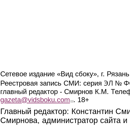
Сетевое издание «Вид сбоку», г. Рязан
ЭЛ № ФС
Реестровая запись СМИ: серия
главный редактор - Смирнов К.М. Телефо
gazeta@vidsboku.com
(link sends e-mail)
. 18+
Главный редактор: Константин См
Смирнова, администратор сайта и 