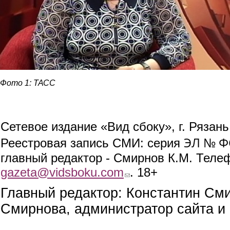
Фото 1: ТАСС
Сетевое издание «Вид сбоку», г. Рязан
ЭЛ № ФС
Реестровая запись СМИ: серия
главный редактор - Смирнов К.М. Телефо
gazeta@vidsboku.com
(link sends e-mail)
. 18+
Главный редактор: Константин См
Смирнова, администратор сайта и 