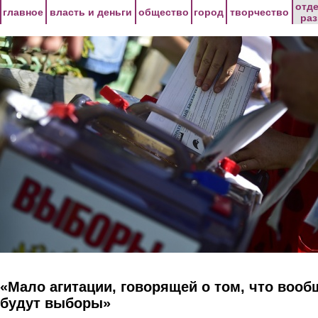
Перейти к основному содержанию
отд
главное
власть и деньги
общество
город
творчество
ра
«Мало агитации, говорящей о том, что вооб
будут выборы»