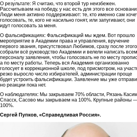
О результате: Я считаю, что второй тур неизбежен.
Рассчитываем на победу, у нас есть для этого все основан
Люди меня активно поддерживают: те, кто именно сам хоче
голосовать, те, кого не насильно гонят, или запугивают, они
идут голосовать за меня.
О фальсификациях: Фальсификаций мы ждем. Вот прошло
мероприятие в Академии права и управления, вручение
первого звания, присутствовал Любимов, сразу после этого
собрали всё руководство Академии и велели написать все
персоналу заявления, чтобы голосовать не по месту пропис
а по месту работы. Теперь вся Академия организованно
голосует в коррекционной школе, под присмотром, на участ
резко выросло число избирателей, администрации проще
будет устроить фальсификации. Заявление мы уже отправи
но реакции пока нет.
О наблюдателях: Мы закрываем 70% области, Рязань Касим
Спасск, Сасово мы закрываем на 100%. Крупные районы —
100%.
Сергей Пупков, «Справедливая Россия».
3.jpg