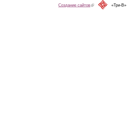
Создание сайтов
(link is external)
«Три-В»