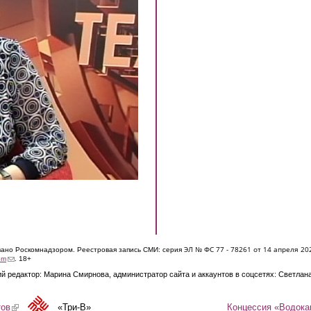
ЭЛ № ФС 77 - 7826
1 от 14 апреля 20
овано Роскомнадзором. Реестровая запись СМИ: серия
(link sends e-mail)
om
. 18+
й редактор: Марина Смирнова, администратор сайта и аккаунтов в соцсетях: Светлан
Концессия «Водока
тов
(link is external)
«Три-В»