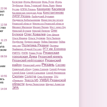
Кочетков
Игорь Морозов
Игорь
Игорь Путин
Трубицын
Игорь Туровский
Игорь Яшин
Ирина
 22:06
Касимов
Канищево
КПРФ Рязань
Кусова
вил
Константиново
Касимовская городская Дума
ого
ЛДПР Рязань
Лыбедский бульвар
Людмила Кибальникова
Министерство печати
Рязанской области
Минлесхоз Рязанской области
 12:58
ство
Михаил Малахов
Михаил Пронин
Мост через Оку
Олег
ег
Николай Булаев
Николай Пилюгин
Олег Ковалев
Булеков
Олег Шишов
Ольга Чуляева
Ольга Мишина
Петр Пыленок
 11:23
Подбелка
Поджоги машин
Пойма Павловки
Пойма
от
Политика Рязани
Поляны
трех рек
ала
РГУ им. Есенина
рком
Праймериз «Единой России»
Рязанская
РМПТС
РНПК
Роман Путин
городская Дума
 08:59
Рязанский кремль
Рязанский
Рязанский нефтезавод
Рязань
район
Сасово
Рязанский цирк
ании
Северный обход
Семен Сазонов
Сергей Дудукин
Сергей Ежов
Сергей Сальников
Сергей Филимонов
Скопин
 10:55
Солотча
Спас-Клепики
ТРЦ
ась
УМВД Рязанской
Трасса М5
«Премьер»
ма
области
Шаукат Ахметов
Федор Провоторов
ЭРА
 14:04