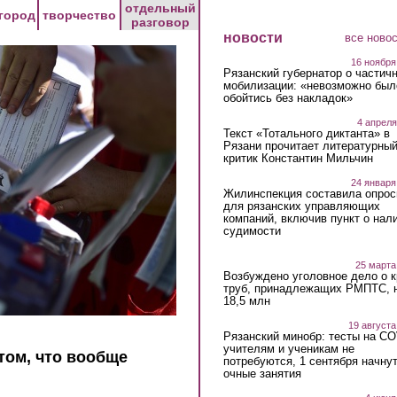
отдельный
город
творчество
разговор
новости
все ново
16 ноября
Рязанский губернатор о частич
мобилизации: «невозможно был
обойтись без накладок»
4 апреля
Текст «Тотального диктанта» в
Рязани прочитает литературны
критик Константин Мильчин
24 января
Жилинспекция составила опрос
для рязанских управляющих
компаний, включив пункт о нал
судимости
25 марта
Возбуждено уголовное дело о 
труб, принадлежащих РМПТС, 
18,5 млн
19 августа
Рязанский минобр: тесты на C
учителям и ученикам не
том, что вообще
потребуются, 1 сентября начну
очные занятия