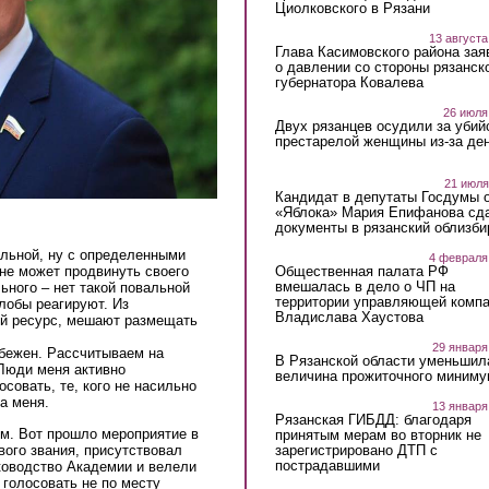
Циолковского в Рязани
13 августа
Глава Касимовского района зая
о давлении со стороны рязанск
губернатора Ковалева
26 июля
Двух рязанцев осудили за убий
престарелой женщины из-за ден
21 июля
Кандидат в депутаты Госдумы 
«Яблока» Мария Епифанова сд
документы в рязанский облизби
льной, ну с определенными
4 февраля
Общественная палата РФ
не может продвинуть своего
вмешалась в дело о ЧП на
ьного – нет такой повальной
территории управляющей комп
алобы реагируют. Из
Владислава Хаустова
ый ресурс, мешают размещать
29 января
збежен. Рассчитываем на
В Рязанской области уменьшил
 Люди меня активно
величина прожиточного миниму
осовать, те, кого не насильно
за меня.
13 января
Рязанская ГИБДД: благодаря
. Вот прошло мероприятие в
принятым мерам во вторник не
зарегистрировано ДТП с
вого звания, присутствовал
пострадавшими
ководство Академии и велели
 голосовать не по месту