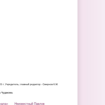
20 г.
Учредитель, главный редактор - Смирнов К.М.
а Чудакова.
нала»
Неизвестный Павлов