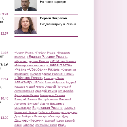
Не понят народом
 09:24
ты,
Сергей Чиграков
ие
Создал интригу в Рязани
 12:57
 11:16
«Атрон» Рязань
«Глобус» Рязань
«Городские
от
«Единая Россия» Рязань
проекты»
«Лучшие друзья» Рязань
«М5 Молл» Рязань
а 19
«Новая газета»
«Мещерская сторона»
н
Рязань
«Сбербанк» Рязань
«Северная
компания»
«Справедливая Россия» Рязань
«Яблоко» Рязань
Александр Чайка
 11:14
Александр Шерин
Андрей
Алексей Фролов
д
Кашаев
Андрей Петруцкий
Андрей Красов
Аркадий Фомин
Антон Воробьев
Арт-Лужайка
Арт-лужайка Рязань
Беженцы из Украины
 10:48
Валерий Рюмин
Виталий
Виктор Малюгин
х
Артемов
Виталий Ларин
Владимир
Водоканал Рязани
Мимоглядов
Выборы в
Рязанской области
Выборы в Рязанскую городскую
Думу
Выборы в Рязанскую областную Думу
 13:20
Дашково-Песочня
Дмитрий Гудков
Евгений
Заборье
Игорь
Зызин
Застройка Рязани