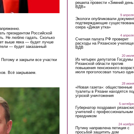
решила провести «Зимний день
ВДВ»
9 апреля
Экологи опубликовали докумен
подтверждающие существован
озера «Дикая утка»
апряженно.
тать президентом Российской
4 апреля
ть. Не люблю гадать. Сколько
Счетная палата РФ проверит
ет выше явка — будет лучше
расходы на Рязанское училище
атели — будет заказанный
ВДВ
20 июля
Из четырех депутатов Госдумы 
 Потому и закрыли все участки
Рязанской области против
повышения пенсионного возраст
июля проголосовал только оди
ов. Всё закрываем.
28 июня
«Новая газета»: общественные
туалеты в Рязани находятся по
угрозой уничтожения
5 октября
Губернатор поздравил рязански
учителей с профессиональным
праздником
24 ноября
Путину направлена петиция с
просьбой защитить дом