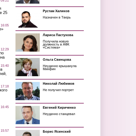
 09:21
я
Рустам Халиков
е 25
Назначен в Тверь
 16:05
е»
Лариса Пастухова
Получила новую
должность в АФК
«Система»
 12:29
по
ина
Ольга Свинцова
 15:40
Неудачно крышанула
 в
Минфин
лей,
Николай Любимов
 17:18
кого
Не получил портрет
 16:45
Евгений Кириченко
Неудачно станцевал
 15:57
Борис Ясинский