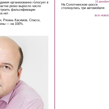
19 декабря
адемия организованно голосует в
На Солотчинском шоссе
частке резко выросло число
столкнулись три автомобиля
строить фальсификации.
а нет.
все ново
, Рязань Касимов, Спасск,
йоны — на 100%.