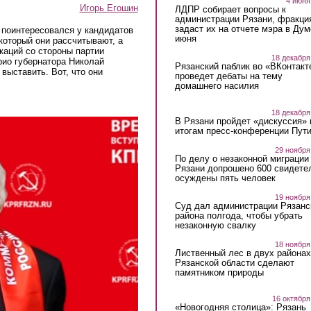
4 июня
Игорь Егошин
ЛДПР собирает вопросы к
администрации Рязани, фракци
задаст их на отчете мэра в Дум
u
поинтересовался у кандидатов
июня
который они рассчитывают, а
каций со стороны партии
18 декабря
рио губернатора Николай
Рязанский паблик во «ВКонтакт
ыставить. Вот, что они
проведет дебаты на тему
домашнего насилия
18 декабря
В Рязани пройдет «дискуссия» 
итогам пресс-конференции Пут
29 ноября
По делу о незаконной миграции
Рязани допрошено 600 свидете
осуждены пять человек
19 ноября
Суд дал администрации Рязанс
района полгода, чтобы убрать
незаконную свалку
18 ноября
Лиственный лес в двух районах
Рязанской области сделают
памятником природы
16 октября
«Новогодняя столица»: Рязань