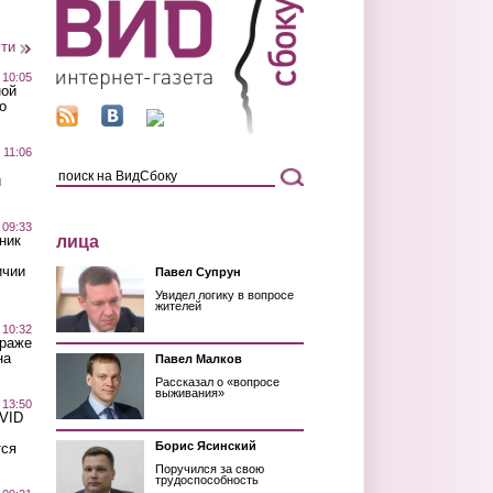
сти
 10:05
ной
о
 11:06
й
 09:33
лица
ник
ичии
Павел Супрун
Увидел логику в вопросе
жителей
 10:32
краже
на
Павел Малков
Рассказал о «вопросе
выживания»
 13:50
OVID
Борис Ясинский
тся
Поручился за свою
трудоспособность