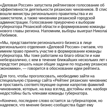
«Деловая Россия» запустила рейтинговое голосование об
эффективности деятельности
рязанских
чиновников. В спи
вошли министры регионального правительства и их
заместители, а также чиновники рязанской городской
администрации. Голосование приурочено к выборам
губернатора Рязанской области и формированию команды
нового главы региона. Напомним, выборы выиграл Никола
Любимов.
«Мы, представители регионального бизнеса в лице
регионального отделения «Деловой России» считаем, что
имеем право принять участие в формировании команды
губернатора. Мы тоже работаем на благо области и нам
небезразлично, с кем в течение ближайших нескольких лет 
предстоит решать наши общие задачи по подъему рязанск
экономики», — говорится в обосновании идеи рейтинга.
Для того, чтобы проголосовать, необходимо зайти на
специальную страницу сайта «Рейтинг рязанских чиновник
и проставить соответствующие оценки напротив фамилий
чиновников, которые, на ваш взгляд, достойны или, наоборо
недостойны быть членами команды губернатора.
«Конечно, последнее слово остается за губернатором, но
надеемся, что мнение бизнес-сообщества будет ему