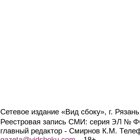
Сетевое издание «Вид сбоку», г. Рязан
ЭЛ № ФС
Реестровая запись СМИ: серия
главный редактор - Смирнов К.М. Телефо
gazeta@vidsboku.com
(link sends e-mail)
. 18+