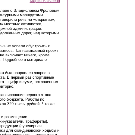
Мария Ракчеева
 главе с Владиславом Фроловым
ультурными маршрутами.
говорили речь на «открытии»,
и» местных активистов,
дежной администрации.
долбанных дорог, над которыми
ы» не успели обустроить к
овалось. Так называемый проект
не включает ничего, кроме
и. Подробнее в материале
ku был направлен запрос в
та. В первый раз спортивные
ета – цифр и сумм, потраченных
овторно.
ансирование первого этапа
ого бюджета. Работы по
лн 329 тысяч рублей. Что же
е и размещение
ки-указатели, трафареты),
продукции (сувенирная
лки для скандинавской ходьбы и
ж оборудования», – говорится в