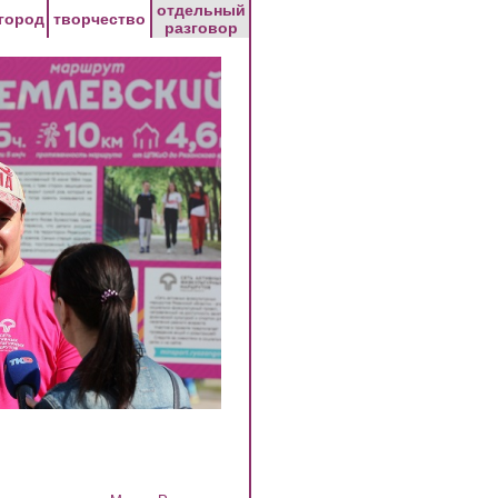
отдельный
город
творчество
разговор