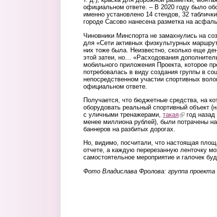
официальном ответе. – В 2020 году было об
именно установлено 14 стендов, 32 таблички
городе Сасово нанесена разметка на асфаль
Чиновники Минспорта не замахнулись на со
для «Сети активных физкультурных маршруто
них тоже была. Неизвестно, сколько еще де
этой затеи, но… «Расходования дополнител
мобильного приложения Проекта, которое пр
потребовалась в виду создания группы в соц
непосредственном участии спортивных волон
официальном ответе.
Получается, что бюджетные средства, на к
оборудовать реальный спортивный объект (
с уличными тренажерами,
такая
(link is extern
год назад
менее миллиона рублей), были потрачены на
баннеров на разбитых дорогах.
Но, видимо, посчитали, что настоящая площа
отчете, а каждую перерезанную ленточку м
самостоятельное мероприятие и галочек буд
Фото Владислава Фролова: группа проект