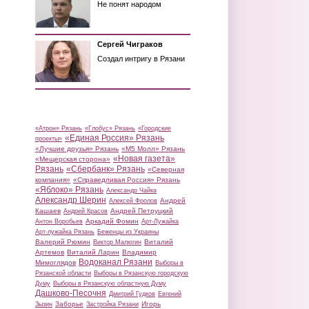
Не понят народом
Сергей Чиграков
Создал интригу в Рязани
«Атрон» Рязань
«Глобус» Рязань
«Городские
«Единая Россия» Рязань
проекты»
«Лучшие друзья» Рязань
«М5 Молл» Рязань
«Новая газета»
«Мещерская сторона»
Рязань
«Сбербанк» Рязань
«Северная
компания»
«Справедливая Россия» Рязань
«Яблоко» Рязань
Александр Чайка
Александр Шерин
Андрей
Алексей Фролов
Кашаев
Андрей Петруцкий
Андрей Красов
Аркадий Фомин
Антон Воробьев
Арт-Лужайка
Арт-лужайка Рязань
Беженцы из Украины
Валерий Рюмин
Виталий
Виктор Малюгин
Артемов
Виталий Ларин
Владимир
Водоканал Рязани
Мимоглядов
Выборы в
Рязанской области
Выборы в Рязанскую городскую
Думу
Выборы в Рязанскую областную Думу
Дашково-Песочня
Дмитрий Гудков
Евгений
Заборье
Игорь
Зызин
Застройка Рязани