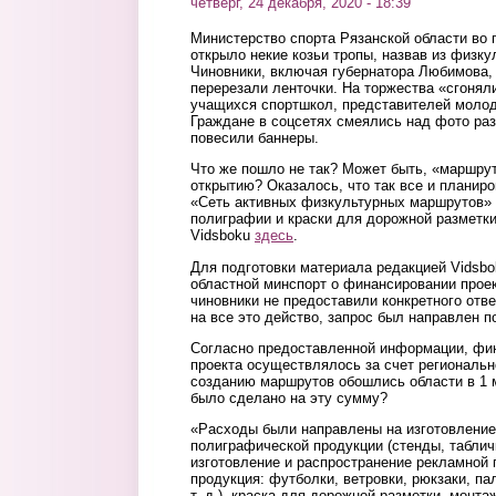
четверг, 24 декабря, 2020 - 18:39
Министерство спорта Рязанской области во
открыло некие козьи тропы, назвав из физк
Чиновники, включая губернатора Любимова, 
перерезали ленточки. На торжества «сгонял
учащихся спортшкол, представителей моло
Граждане в соцсетях смеялись над фото раз
повесили баннеры.
Что же пошло не так? Может быть, «маршрут
открытию? Оказалось, что так все и планир
«Сеть активных физкультурных маршрутов» 
полиграфии и краски для дорожной разметк
Vidsboku
здесь
.
Для подготовки материала редакцией Vidsbo
областной минспорт о финансировании проек
чиновники не предоставили конкретного отв
на все это действо, запрос был направлен п
Согласно предоставленной информации, фин
проекта осуществлялось за счет региональн
созданию маршрутов обошлись области в 1 м
было сделано на эту сумму?
«Расходы были направлены на изготовлени
полиграфической продукции (стенды, таблич
изготовление и распространение рекламной 
продукция: футболки, ветровки, рюкзаки, па
т. д.), краска для дорожной разметки, монта