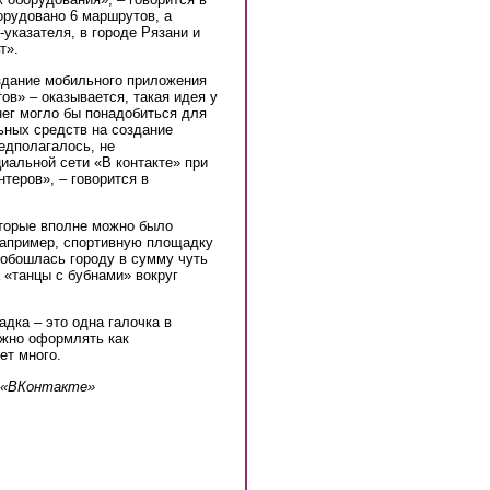
орудовано 6 маршрутов, а
-указателя, в городе Рязани и
т».
здание мобильного приложения
в» – оказывается, такая идея у
нег могло бы понадобиться для
ьных средств на создание
едполагалось, не
иальной сети «В контакте» при
теров», – говорится в
оторые вполне можно было
например, спортивную площадку
al)
 обошлась городу в сумму чуть
 «танцы с бубнами» вокруг
дка – это одна галочка в
ожно оформлять как
ет много.
а «ВКонтакте»