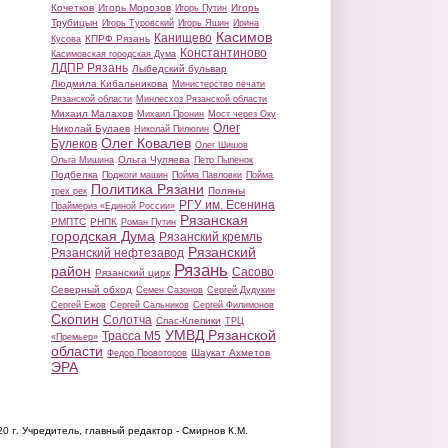
Кочетков
Игорь Морозов
Игорь
Игорь Путин
Трубицын
Игорь Туровский
Игорь Яшин
Ирина
Касимов
Канищево
КПРФ Рязань
Кусова
Константиново
Касимовская городская Дума
ЛДПР Рязань
Лыбедский бульвар
Людмила Кибальникова
Министерство печати
Рязанской области
Минлесхоз Рязанской области
Михаил Малахов
Михаил Пронин
Мост через Оку
Олег
Николай Булаев
Николай Пилюгин
Олег Ковалев
Булеков
Олег Шишов
Ольга Чуляева
Ольга Мишина
Петр Пыленок
Подбелка
Поджоги машин
Пойма Павловки
Пойма
Политика Рязани
Поляны
трех рек
РГУ им. Есенина
Праймериз «Единой России»
Рязанская
РМПТС
РНПК
Роман Путин
городская Дума
Рязанский кремль
Рязанский
Рязанский нефтезавод
Рязань
район
Сасово
Рязанский цирк
Северный обход
Семен Сазонов
Сергей Дудукин
Сергей Ежов
Сергей Сальников
Сергей Филимонов
Скопин
Солотча
Спас-Клепики
ТРЦ
УМВД Рязанской
Трасса М5
«Премьер»
области
Шаукат Ахметов
Федор Провоторов
ЭРА
20 г.
Учредитель, главный редактор - Смирнов К.М.