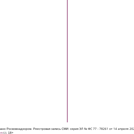
ЭЛ № ФС 77 - 7826
1 от 14 апреля 20
овано Роскомнадзором. Реестровая запись СМИ: серия
(link sends e-mail)
om
. 18+