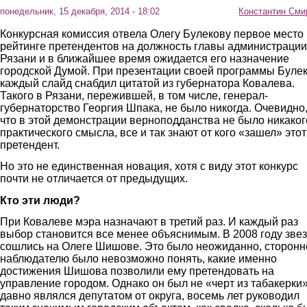
понедельник, 15 декабря, 2014 - 18:02
Константин Сми
Конкурсная комиссия отвела Олегу Булекову первое место 
рейтинге претендентов на должность главы администрации
Рязани и в ближайшее время ожидается его назначение
городской Думой. При презентации своей программы Буле
каждый слайд снабдил цитатой из губернатора Ковалева.
Такого в Рязани, пережившей, в том числе, генерал-
губернаторство Георгия Шпака, не было никогда. Очевидно
что в этой демонстрации верноподданства не было никаког
практического смысла, все и так знают от кого «зашел» этот
претендент.
Но это не единственная новация, хотя с виду этот конкурс
почти не отличается от предыдущих.
Кто эти люди?
При Ковалеве мэра назначают в третий раз. И каждый раз
выбор становится все менее объяснимым. В 2008 году зве
сошлись на Олеге Шишове. Это было неожиданно, сторон
наблюдателю было невозможно понять, какие именно
достижения Шишова позволили ему претендовать на
управление городом. Однако он был не «черт из табакерки»
давно являлся депутатом от округа, восемь лет руководил