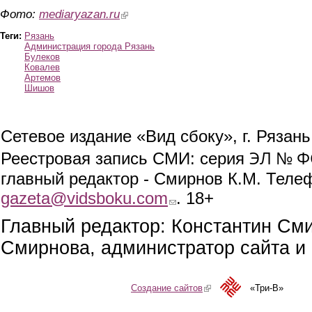
Фото:
mediaryazan.ru
(link is external)
Теги:
Рязань
Администрация города Рязань
Булеков
Ковалев
Артемов
Шишов
Сетевое издание «Вид сбоку», г. Рязан
ЭЛ № ФС
Реестровая запись СМИ: серия
главный редактор - Смирнов К.М. Телефо
gazeta@vidsboku.com
(link sends e-mail)
. 18+
Главный редактор: Константин См
Смирнова, администратор сайта и 
Создание сайтов
(link is external)
«Три-В»