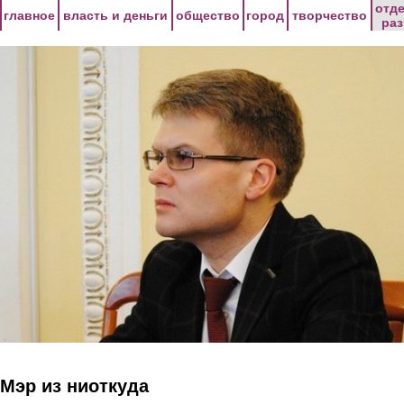
Перейти к основному содержанию
отд
главное
власть и деньги
общество
город
творчество
ра
Мэр из ниоткуда