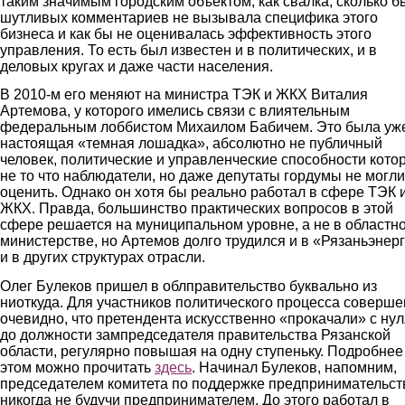
таким значимым городским объектом, как свалка, сколько б
шутливых комментариев не вызывала специфика этого
бизнеса и как бы не оценивалась эффективность этого
управления. То есть был известен и в политических, и в
деловых кругах и даже части населения.
В 2010-м его меняют на министра ТЭК и ЖКХ Виталия
Артемова, у которого имелись связи с влиятельным
федеральным лоббистом Михаилом Бабичем. Это была уж
настоящая «темная лошадка», абсолютно не публичный
человек, политические и управленческие способности кото
не то что наблюдатели, но даже депутаты гордумы не могли
оценить. Однако он хотя бы реально работал в сфере ТЭК 
ЖКХ. Правда, большинство практических вопросов в этой
сфере решается на муниципальном уровне, а не в областн
министерстве, но Артемов долго трудился и в «Рязаньэнерг
и в других структурах отрасли.
Олег Булеков пришел в облправительство буквально из
ниоткуда. Для участников политического процесса соверш
очевидно, что претендента искусственно «прокачали» с нул
до должности зампредседателя правительства Рязанской
области, регулярно повышая на одну ступеньку. Подробнее
этом можно прочитать
здесь
. Начинал Булеков, напомним,
председателем комитета по поддержке предпринимательст
никогда не будучи предпринимателем. До этого работал в