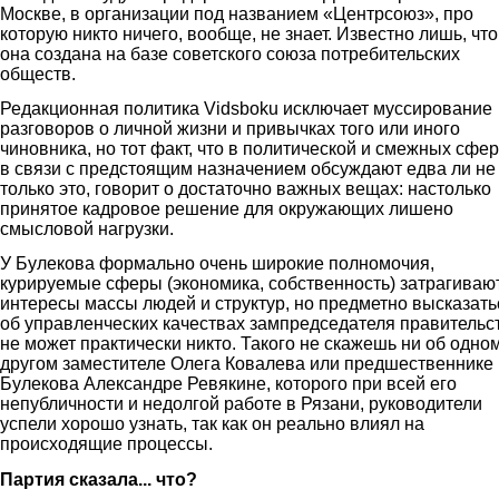
Москве, в организации под названием «Центрсоюз», про
которую никто ничего, вообще, не знает. Известно лишь, что
она создана на базе советского союза потребительских
обществ.
Редакционная политика Vidsboku исключает муссирование
разговоров о личной жизни и привычках того или иного
чиновника, но тот факт, что в политической и смежных сфе
в связи с предстоящим назначением обсуждают едва ли не
только это, говорит о достаточно важных вещах: настолько
принятое кадровое решение для окружающих лишено
смысловой нагрузки.
У Булекова формально очень широкие полномочия,
курируемые сферы (экономика, собственность) затрагиваю
интересы массы людей и структур, но предметно высказать
об управленческих качествах зампредседателя правительс
не может практически никто. Такого не скажешь ни об одно
другом заместителе Олега Ковалева или предшественнике
Булекова Александре Ревякине, которого при всей его
непубличности и недолгой работе в Рязани, руководители
успели хорошо узнать, так как он реально влиял на
происходящие процессы.
Партия сказала... что?