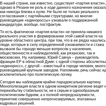
В нашей стране, как известно, существует «партия власти»,
однако в Рязани ее роль в ходе данного назначения оказал
как никогда близка к нулю. Не было не только реального
согласования с партийными структурами, но многие
руководящие «единороссы» узнавали о поддержанной
кандидатуре, вообще, постфактум.
То есть фактически «партия власти» не приняла никакого
реального участия в формировании этой самой власти на
уровне областного центра, при том, что в ее рядах нашлись
люди, которые в силу определенной узнаваемости и стажа
вызвали бы гораздо меньше вопросов у населения,
общественности и наблюдателей, как рязанских, так и
московских. Ну, например, Юрий Савчук – руководитель
фракции ЕР в областной Думе: с одной стороны абсолютн
«единоросс», с другой – известный в городе человек, много
руководивший крупным заводом. Напомним, речь сейчас и
исключительно про политическую логику.
Сегодня мы наблюдаем крайне парадоксальную картину.
Монополизация власти в одном конкретном регионе ведет н
переизбытку стабильности, не к серым и однообразным
политическим будням, а к полной непредсказуемости,
принятию совершенно непрогнозируемых, эпатажных
кадровых решений.