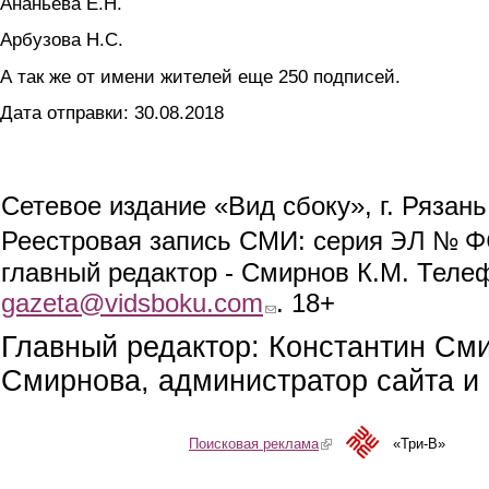
Ананьева Е.Н.
Арбузова Н.С.
А так же от имени жителей еще 250 подписей.
Дата отправки: 30.08.2018
Сетевое издание «Вид сбоку», г. Рязан
ЭЛ № ФС
Реестровая запись СМИ: серия
главный редактор - Смирнов К.М. Телефо
gazeta@vidsboku.com
(link sends e-mail)
. 18+
Главный редактор: Константин См
Смирнова, администратор сайта и 
Поисковая реклама
(link is external)
«Три-В»