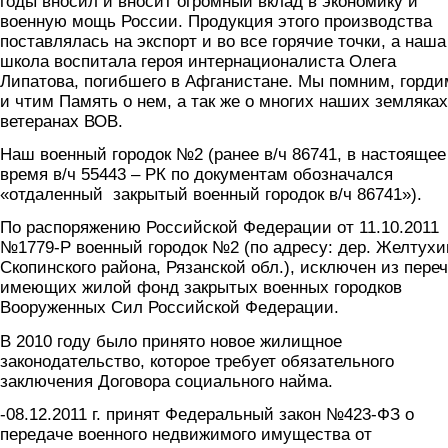
годы вносил и вносит огромный вклад в экономику и
военную мощь России. Продукция этого производства
поставлялась на экспорт и во все горячие точки, а наша
школа воспитала героя интернационалиста Олега
Липатова, погибшего в Афганистане. Мы помним, горди
и чтим Память о нем, а так же о многих наших земляках
ветеранах ВОВ.
Наш военный городок №2 (ранее в/ч 86741, в настоящее
время в/ч 55443 – РК по документам обозначался
«отдаленный закрытый военный городок в/ч 86741»).
По распоряжению Российской Федерации от 11.10.2011
№1779-Р военный городок №2 (по адресу: дер. Желтухи
Скопинского района, Рязанской обл.), исключен из переч
имеющих жилой фонд закрытых военных городков
Вооруженных Сил Российской Федерации.
В 2010 году было принято новое жилищное
законодательство, которое требует обязательного
заключения Договора социального найма.
-08.12.2011 г. принят Федеральный закон №423-ФЗ о
передаче военного недвижимого имущества от