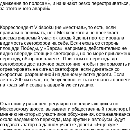
движения по полосам», и начинают резко перестраиваться, 
за этого много аварий».
most1.jpg
Корреспондент Vidsboku (не «местная», то есть, если
правильно понимать, не с Московского и не проезжает
рассматриваемый участок каждый день) протестировала
видимость светофоров на себе. Если ехать со стороны
площади Победы, у «Барса», например, действительно не
видно впереди стоящие светофоры, но по мере приближен
переходу, обзор появляется. При этом от перехода до
светофоров достаточное расстояние, чтобы притормозить 
отреагировать на сигнал светофора, если двигаться со
скоростью, разрешенной на данном участке дороги. Если
лететь 200 км в час, то, безусловно, есть все шансы пролете
на красный и создать аварийную ситуацию.
most23.jpg
Опасения у рязанцев, регулярно передвигающихся по
Московскому шоссе, вызывает и общественный транспорт.
мнению некоторых участников обсуждения, останавливаяс
около надземного перехода, маршрутки и автобусы будут
создавать затор на данном участке дороги. «Еще хуже
движение там станет, постоянные еле крадущиеся тралики 