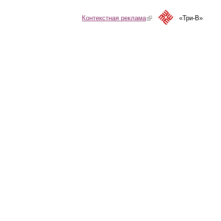
Контекстная реклама
(link is external)
«Три-В»