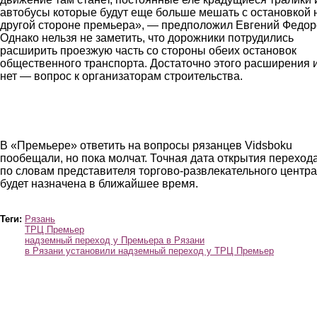
автобусы которые будут еще больше мешать с остановкой 
другой стороне премьера», — предположил Евгений Федор
Однако нельзя не заметить, что дорожники потрудились
расширить проезжую часть со стороны обеих остановок
общественного транспорта. Достаточно этого расширения 
нет — вопрос к организаторам строительства.
most7.jpg
most9.jpg
В «Премьере» ответить на вопросы рязанцев Vidsboku
пообещали, но пока молчат. Точная дата открытия перехода
по словам представителя торгово-развлекательного центра
будет назначена в ближайшее время.
most17.jpg
Теги:
Рязань
ТРЦ Премьер
надземный переход у Премьера в Рязани
в Рязани установили надземный переход у ТРЦ Премьер