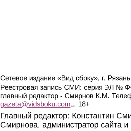
Сетевое издание «Вид сбоку», г. Рязан
ЭЛ № ФС
Реестровая запись СМИ: серия
главный редактор - Смирнов К.М. Телефо
gazeta@vidsboku.com
(link sends e-mail)
. 18+
Главный редактор: Константин См
Смирнова, администратор сайта и 