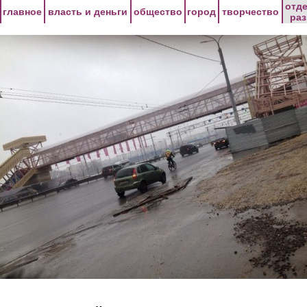
Перейти к основному содержанию
отд
главное
власть и деньги
общество
город
творчество
ра