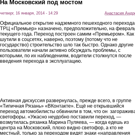
На Московский под мостом
четверг, 16 января, 2014 - 14:29
Анастасия Андр
Официальное открытие надземного пешеходного перехода
ТРЦ «Премьер» назначено, предположительно, на феврал
текущего года. Переход построен самим «Премьером». Как
шутили в соцсетях, наверно, поэтому (потому что не
государство) строительство шло так быстро. Однако другие
пользователи начали активно обсуждать проблемы, с
которыми, по их наблюдениям, водители столкнутся после
введения перехода в эксплуатацию.
most27.jpg
most24.jpg
most14.jpg
Активная дискуссия развернулась, прежде всего, в группе
«Типичная Рязань» «ВКонтакте». Ещё не открывшийся
переход автомобилисты обвинили в том, что он загоражив
светофоры. «Ужасно неудобно поставили переход, —
возмутилась рязанка Марина Пуляева, — когда едешь из
центра на Московский, плохо видно светофор, а кто не
местный, только за переходом видят знаки «направления