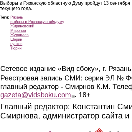
Выборы в Рязанскую областную Думу пройдут 13 сентября
текущего года.
Теги:
Рязань
выборы в Рязанскую облдуму
Жириновский
Миронов
Журавлев
Шерин
пупков
Тюрин
Сетевое издание «Вид сбоку», г. Рязан
ЭЛ № ФС
Реестровая запись СМИ: серия
главный редактор - Смирнов К.М. Телефо
gazeta@vidsboku.com
(link sends e-mail)
. 18+
Главный редактор: Константин См
Смирнова, администратор сайта и 