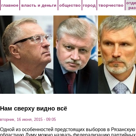
Перейти к основному содержанию
отд
главное
власть и деньги
общество
город
творчество
ра
Нам сверху видно всё
вторник, 16 июня, 2015 - 09:05
Одной из особенностей предстоящих выборов в Рязанскую
областную Думу можно назвать федерализацию партийных