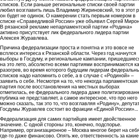
списков. Если раньше региональные списки своей партии
любил возглавить лишь Владимир Жириновский, то в этот р
он будет не одинок. О намерении стать первым номером в
списке «Справедливой России» уже объявил Сергей Мирон
В рязанской рекламе непарламентской партии «Родина»
активно присутствует лик федерального лидера партии
Алексея Журавлева.
Причина федерализации проста и понятна и это вовсе не
всплеск интереса к Рязанской области. Через год начнутся
выборы в Госдуму, и региональные кампании, пришедшиес
на это лето, абсолютно всеми партиями воспринимаются ка
разогрев, во время которого будущим лидерам федеральн
списков надо напомнить о себе, а в случае с «Родиной» –
заявить о себе. Несмотря на то, что некогда парламентская
партия после восстановления на местных выборах
отметилась, ее федерального лидера даже политизирован
публика не представляет, а самое интересное, что про него
можно сказать, так это то, что возглавляя «Родину», депута
Госдумы Журавлев состоит во фракции «Единой России»...
Федерализация для самих партийцев имеет двойственное
значение. С одной стороны это, конечно, подспорье.
Например, организационное – Москва многое берет на себя
где-то даже финансово. Опять же, ответственность за какие