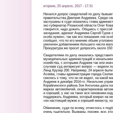
вторник, 25 апреля, 2017 - 17:31
Начался допрос свидетелей по делу бывшег
правительства Дмитрия Андреева. Среди сви
заслушаны в суде оказались глава админис
экс-губернатор Рязанской области Олег Кова
говорится, надо дожить. Общаясь с прессой
заседания, адвокат Андреева Сергей Гуров 
особо нужен», так как его показания «не осо
сообщил, что по его мнению объем уголовно
увеличен добавлением большого числа мал
Прокуратура же просит допросить около 150
Свидетелями по делу оказались представит
муниципальных администраций и начальники
хозяйства, с которыми Андреев так или ина
случаев суд интересует вопрос — видели л
Ленд Крузер 200. Например, 24 апреля был
Асеева, главы администрации города Скопин,
свелись к тому, что он не видел, на какой м
Андреев в декабре 2014-го. Начальник упра
Кораблинского района Зоя Анголова дала пон
марках автомобилей, охарактеризовав авто
и хороший, у нас на таких все чиновники ез
поддержать Андреева, который взирал на нее
«он настоящий мужик и хороший министр, ко
Обвинение, судя по всему, отнеслось к под
очень тщательно. Вызваны, похоже, все, кто