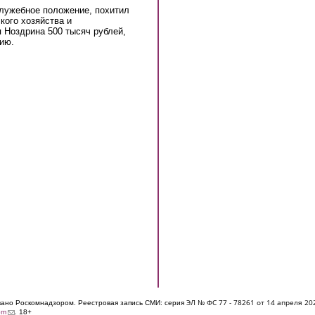
служебное положение, похитил
кого хозяйства и
 Ноздрина 500 тысяч рублей,
ию.
ЭЛ № ФС 77 - 7826
1 от 14 апреля 20
овано Роскомнадзором. Реестровая запись СМИ: серия
(link sends e-mail)
om
. 18+