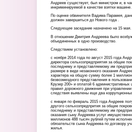
Андреев существует, был министром и, в ча
инкриминируемой в качестве взятки машине.
По оценке обвинителя Вадима Парамея, дан
должен завершиться до Нового года .
Следующее заседание назначено на 15 мая.
В отношении Дмитрия Андреева было возбуж
объединенных в одно производство.
Следствием установлено:
с ноября 2014 года по август 2015 года Анд
директора сельхозпредприятия за общее по
последнему и представляемому им предприя
размере в виде незаконного оказания Андре
характера на общую сумму более 1 миллион
безвозмездного представления в пользован
Крузер 200» и оплатой 6 административных
правил дорожного движения при управлении
следствия выявлены еще два коррупционных
с января по февраль 2015 года Андреев пол
другого сельхозпредпрития за общее покров
последнему и представляемому им предприя
оказания сыну Андреева услуг имущественно
миллионов 488 тысяч рублей путем исполн
обязательств сына Андреева по договору уч
жилья.