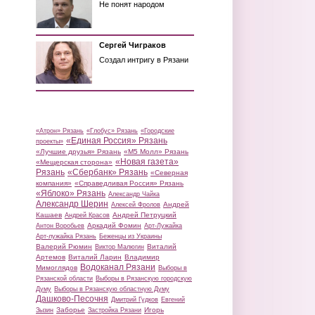
Не понят народом
Сергей Чиграков
Создал интригу в Рязани
«Атрон» Рязань
«Глобус» Рязань
«Городские
«Единая Россия» Рязань
проекты»
«Лучшие друзья» Рязань
«М5 Молл» Рязань
«Новая газета»
«Мещерская сторона»
Рязань
«Сбербанк» Рязань
«Северная
компания»
«Справедливая Россия» Рязань
«Яблоко» Рязань
Александр Чайка
Александр Шерин
Андрей
Алексей Фролов
Кашаев
Андрей Петруцкий
Андрей Красов
Аркадий Фомин
Антон Воробьев
Арт-Лужайка
Арт-лужайка Рязань
Беженцы из Украины
Валерий Рюмин
Виталий
Виктор Малюгин
Артемов
Виталий Ларин
Владимир
Водоканал Рязани
Мимоглядов
Выборы в
Рязанской области
Выборы в Рязанскую городскую
Думу
Выборы в Рязанскую областную Думу
Дашково-Песочня
Дмитрий Гудков
Евгений
Заборье
Игорь
Зызин
Застройка Рязани