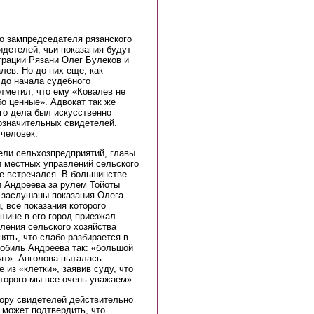
о зампредседателя рязанского
детелей, чьи показания будут
трации Рязани Олег Булеков и
лев. Но до них еще, как
 до начала судебного
отметил, что ему «Ковалев не
бо ценные». Адвокат так же
го дела был искусственно
означительных свидетелей.
 человек.
ели сельхозпредприятий, главы
 местных управлений сельского
че встречался. В большинстве
и Андреева за рулем Тойоты
и заслушаны показания Олега
 все показания которого
ашине в его город приезжал
вления сельского хозяйства
ять, что слабо разбирается в
мобиль Андреева так: «большой
дят». Анголова пыталась
 из «клетки», заявив суду, что
торого мы все очень уважаем».
бору свидетелей действительно
 может подтвердить, что