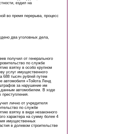
стности, ездил на
ной во премя перерыва, процесс
дено два уголовных дела,
реев получил от генерального
кровительство по службе
тию взятку в особо крупном
еву услуг имущественного
а 688 тысяч рублей путем
ие автомобиля «Тойота Ленд
 штрафов за нарушение им
 данным автомобилем. В ходе
 преступления.
учил лично от учредителя
ительство по службе
тию взятку в виде незаконного
го характера на сумму более 4
ения имущественных
астия в долевом строительстве