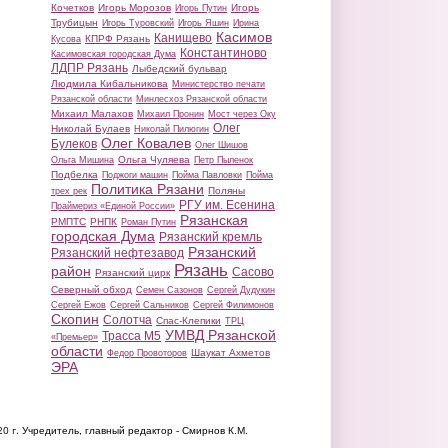
Кочетков
Игорь Морозов
Игорь
Игорь Путин
Трубицын
Игорь Туровский
Игорь Яшин
Ирина
Касимов
Канищево
КПРФ Рязань
Кусова
Константиново
Касимовская городская Дума
ЛДПР Рязань
Лыбедский бульвар
Людмила Кибальникова
Министерство печати
Рязанской области
Минлесхоз Рязанской области
Михаил Малахов
Михаил Пронин
Мост через Оку
Олег
Николай Булаев
Николай Пилюгин
Олег Ковалев
Булеков
Олег Шишов
Ольга Чуляева
Ольга Мишина
Петр Пыленок
Подбелка
Поджоги машин
Пойма Павловки
Пойма
Политика Рязани
Поляны
трех рек
РГУ им. Есенина
Праймериз «Единой России»
Рязанская
РМПТС
РНПК
Роман Путин
городская Дума
Рязанский кремль
Рязанский
Рязанский нефтезавод
Рязань
район
Сасово
Рязанский цирк
Северный обход
Семен Сазонов
Сергей Дудукин
Сергей Ежов
Сергей Сальников
Сергей Филимонов
Скопин
Солотча
Спас-Клепики
ТРЦ
УМВД Рязанской
Трасса М5
«Премьер»
области
Шаукат Ахметов
Федор Провоторов
ЭРА
20 г.
Учредитель, главный редактор - Смирнов К.М.