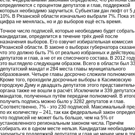
определяются с процентом депутатов и глав, поддержкой
которых необходимо заручиться. Субъектам дан люфт от 5 
10%. В Рязанской области изначально выбрали 7%. Пока эт
цифра не менялась, но и до выборов ещё есть время.
Точное число подписей, которые необходимо будет собрать
кандидатам, определится в течение трёх дней после
назначения выборов. Его озвучит избирательная комиссия
Рязанской области. В законе о выборах губернатора сказан
что это должно быть 7% от реально избранных и действую
депутатов и глав, а не от их списочного состава. В 2012 год
это выглядело следующим образом. Всего в области был 3
депутатский мандат и 284 места главы муниципального
образования. Четыре главы досрочно сложили полномочия
Кроме того, проходили досрочные выборы в Касимовскую
городскую Думу и двадцать депутатов этого представитель
органа также не вошли в расчёт. Исключили и 339 депутатс
мандатов, полученных путём передачи полномочий. В итоге
получить подпись можно было у 3282 депутатов и глав.
Соответственно, 7% - это 230 подписей. Максимальный пр
по их количеству – 241, так как федеральный закон определ
что подписей не может быть больше, чем на 5% от
установленного региональным законом числа. Причём
собирать их в одном месте нельзя. Кандидатам необходимо
заручиться поддержкой депутатов и глав не менее чем в тр