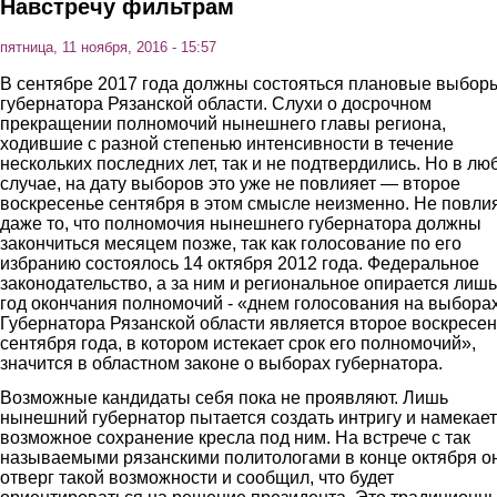
Навстречу фильтрам
пятница, 11 ноября, 2016 - 15:57
В сентябре 2017 года должны состояться плановые выбор
губернатора Рязанской области. Слухи о досрочном
прекращении полномочий нынешнего главы региона,
ходившие с разной степенью интенсивности в течение
нескольких последних лет, так и не подтвердились. Но в лю
случае, на дату выборов это уже не повлияет — второе
воскресенье сентября в этом смысле неизменно. Не повли
даже то, что полномочия нынешнего губернатора должны
закончиться месяцем позже, так как голосование по его
избранию состоялось 14 октября 2012 года. Федеральное
законодательство, а за ним и региональное опирается лишь
год окончания полномочий - «днем голосования на выбора
Губернатора Рязанской области является второе воскресе
сентября года, в котором истекает срок его полномочий»,
значится в областном законе о выборах губернатора.
Возможные кандидаты себя пока не проявляют. Лишь
нынешний губернатор пытается создать интригу и намекает
возможное сохранение кресла под ним. На встрече с так
называемыми рязанскими политологами в конце октября о
отверг такой возможности и сообщил, что будет