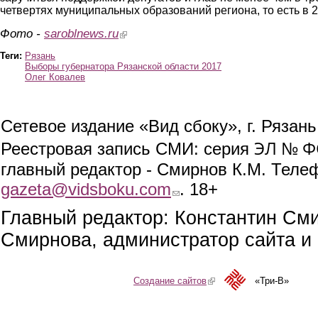
четвертях муниципальных образований региона, то есть в 2
Фото -
saroblnews.ru
(link is external)
Теги:
Рязань
Выборы губернатора Рязанской области 2017
Олег Ковалев
Сетевое издание «Вид сбоку», г. Рязан
ЭЛ № ФС
Реестровая запись СМИ: серия
главный редактор - Смирнов К.М. Телефо
gazeta@vidsboku.com
(link sends e-mail)
. 18+
Главный редактор: Константин См
Смирнова, администратор сайта и 
Создание сайтов
(link is external)
«Три-В»