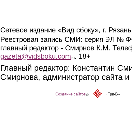
Сетевое издание «Вид сбоку», г. Рязан
ЭЛ № ФС
Реестровая запись СМИ: серия
главный редактор - Смирнов К.М. Телефо
gazeta@vidsboku.com
(link sends e-mail)
. 18+
Главный редактор: Константин См
Смирнова, администратор сайта и 
Создание сайтов
(link is external)
«Три-В»