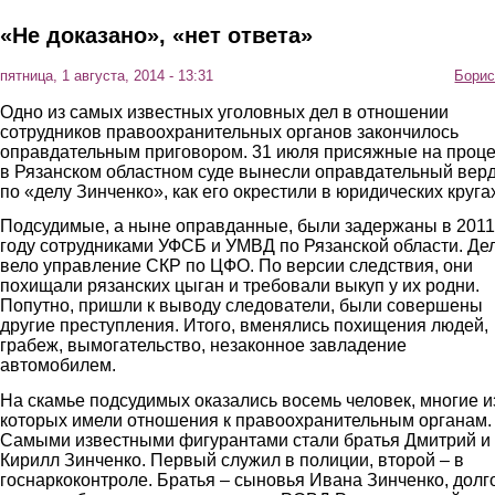
«Не доказано», «нет ответа»
пятница, 1 августа, 2014 - 13:31
Борис
Одно из самых известных уголовных дел в отношении
сотрудников правоохранительных органов закончилось
оправдательным приговором. 31 июля присяжные на проц
в Рязанском областном суде вынесли оправдательный вер
по «делу Зинченко», как его окрестили в юридических круга
Подсудимые, а ныне оправданные, были задержаны в 2011
году сотрудниками УФСБ и УМВД по Рязанской области. Де
вело управление СКР по ЦФО. По версии следствия, они
похищали рязанских цыган и требовали выкуп у их родни.
Попутно, пришли к выводу следователи, были совершены
другие преступления. Итого, вменялись похищения людей,
грабеж, вымогательство, незаконное завладение
автомобилем.
На скамье подсудимых оказались восемь человек, многие и
которых имели отношения к правоохранительным органам.
Самыми известными фигурантами стали братья Дмитрий и
Кирилл Зинченко. Первый служил в полиции, второй – в
госнаркоконтроле. Братья – сыновья Ивана Зинченко, долг