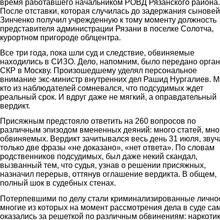
время работавшего начальником РОВД Рязанского района.
После отставки, которая случилась до задержания сыновей
Зинченко получил учрежденную к тому моменту должность
представителя администрации Рязани в поселке Солотча,
курортном пригороде облцентра.
Все три года, пока шли суд и следствие, обвиняемые
находились в СИЗО. Дело, напомним, было передано орга
СКР в Москву. Произошедшему уделял персональное
внимание экс-министр внутренних дел Рашид Нургалиев. 
кто из наблюдателей сомневался, что подсудимых ждет
реальный срок. И вдруг даже не мягкий, а оправдательный
вердикт.
Присяжным предстояло ответить на 260 вопросов по
различным эпизодом вмененных деяний: много статей, мно
обвиняемых. Вердикт зачитывался весь день 31 июля, звуч
только две фразы «не доказано», «нет ответа». По словам
родственников подсудимых, был даже некий скандал,
вызванный тем, что судья, узнав о решении присяжных,
назначил перерыв, оттянув оглашение вердикта. В общем,
полный шок в судебных стенах.
Потерпевшими по делу стали криминализированные личнос
многие из которых на момент рассмотрения дела в суде са
оказались за решеткой по различным обвинениям: наркоти