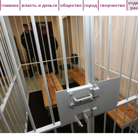
Перейти к основному содержанию
отд
главное
власть и деньги
общество
город
творчество
ра