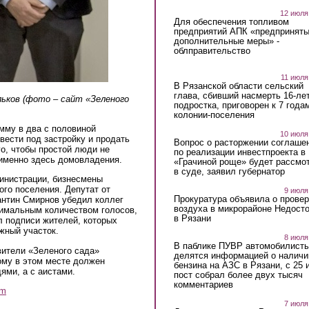
12 июля
Для обеспечения топливом
предприятий АПК «предпринят
дополнительные меры» -
облправительство
11 июля
В Рязанской области сельский
глава, сбивший насмерть 16-ле
льков (фото – сайт «Зеленого
подростка, приговорен к 7 года
колонии-поселения
мму в два с половиной
10 июля
вести под застройку и продать
Вопрос о расторжении соглаше
го, чтобы простой люди не
по реализации инвестпроекта в
 именно здесь домовладения.
«Грачиной роще» будет рассмо
в суде, заявил губернатор
инистрации, бизнесмены
го поселения. Депутат от
9 июля
Прокуратура объявила о провер
антин Смирнов убедил коллег
воздуха в микрорайоне Недост
нимальным количеством голосов,
в Рязани
л подписи жителей, которых
жный участок.
8 июля
В паблике ПУВР автомобилист
вители «Зеленого сада»
делятся информацией о наличи
рому в этом месте должен
бензина на АЗС в Рязани, с 25 
дями, а с аистами.
пост собрал более двух тысяч
комментариев
am
7 июля