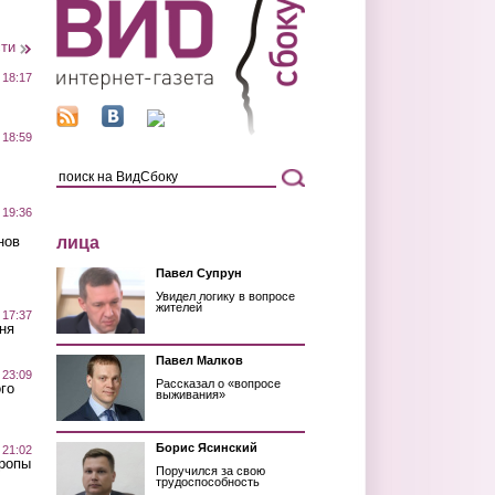
сти
 18:17
 18:59
 19:36
лица
нов
Павел Супрун
Увидел логику в вопросе
жителей
 17:37
ня
Павел Малков
 23:09
Рассказал о «вопросе
го
выживания»
Борис Ясинский
 21:02
Тропы
Поручился за свою
трудоспособность