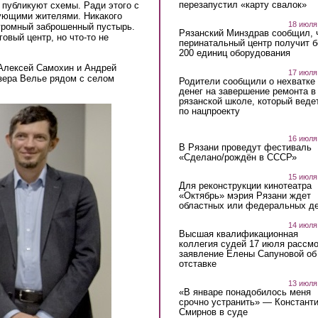
перезапустил «карту свалок»
 публикуют схемы. Ради этого с
тующими жителями. Никакого
18 июля
огромный заброшенный пустырь.
Рязанский Минздрав сообщил, 
овый центр, но что-то не
перинатальный центр получит 
200 единиц оборудования
 Алексей Самохин и Андрей
17 июля
зера Велье рядом с селом
Родители сообщили о нехватке
денег на завершение ремонта в
рязанской школе, который веде
по нацпроекту
16 июля
В Рязани проведут фестиваль
«Сделано/рождён в СССР»
15 июля
Для реконструкции кинотеатра
«Октябрь» мэрия Рязани ждет
областных или федеральных де
14 июля
Высшая квалификационная
коллегия судей 17 июля рассмо
заявление Елены Сапуновой об
отставке
13 июля
«В январе понадобилось меня
срочно устранить» — Констант
Смирнов в суде