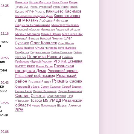
Кочетков
Игорь Морозов
Игорь
Игорь Путин
 23:35
Трубицын
Игорь Туровский
Игорь Яшин
Ирина
Касимов
Канищево
КПРФ Рязань
Кусова
ы
Константиново
Касимовская городская Дума
ЛДПР Рязань
Лыбедский бульвар
Людмила Кибальникова
Министерство печати
Рязанской области
Минлесхоз Рязанской области
 22:16
Михаил Малахов
Михаил Пронин
Мост через Оку
Олег
Николай Булаев
Николай Пилюгин
тнего
Олег Ковалев
Булеков
Олег Шишов
м
Ольга Чуляева
Ольга Мишина
Петр Пыленок
Подбелка
Поджоги машин
Пойма Павловки
Пойма
Политика Рязани
Поляны
трех рек
 20:55
РГУ им. Есенина
ния
Праймериз «Единой России»
Рязанская
РМПТС
РНПК
Роман Путин
трен
городская Дума
Рязанский кремль
Рязанский
Рязанский нефтезавод
Рязань
район
Сасово
Рязанский цирк
 20:43
ке
Северный обход
Семен Сазонов
Сергей Дудукин
оево
Сергей Ежов
Сергей Сальников
Сергей Филимонов
Скопин
Солотча
Спас-Клепики
ТРЦ
УМВД Рязанской
Трасса М5
«Премьер»
 23:25
области
Шаукат Ахметов
Федор Провоторов
ы
ЭРА
и
июня
 20:08