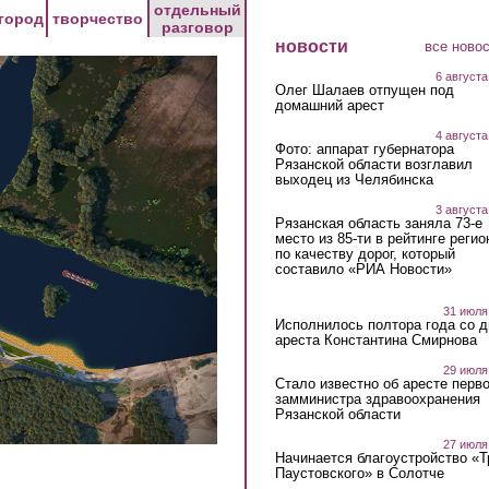
отдельный
город
творчество
разговор
новости
все ново
6 августа
Олег Шалаев отпущен под
домашний арест
4 августа
Фото: аппарат губернатора
Рязанской области возглавил
выходец из Челябинска
3 августа
Рязанская область заняла 73-е
место из 85-ти в рейтинге регио
по качеству дорог, который
составило «РИА Новости»
31 июля
Исполнилось полтора года со д
ареста Константина Смирнова
29 июля
Стало известно об аресте перво
замминистра здравоохранения
Рязанской области
27 июля
Начинается благоустройство «
Паустовского» в Солотче