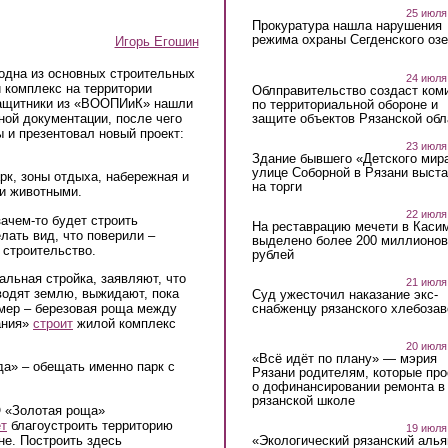
25 июля
Прокуратура нашла нарушения
режима охраны Сегденского озе
Игорь Егошин
 одна из основных строительных
24 июля
 комплекс на территории
Облправительство создаст ком
защитники из «ВООПИиК» нашли
по территориальной обороне и
защите объектов Рязанской обл
ной документации, после чего
 и презентовал новый проект:
23 июля
Здание бывшего «Детского мир
улице Соборной в Рязани выст
рк, зоны отдыха, набережная и
на торги
и животными.
22 июля
зачем-то будет строить
На реставрацию мечети в Каси
елать вид, что поверили –
выделено более 200 миллионов
 строительство.
рублей
альная стройка, заявляют, что
21 июля
еводят землю, выжидают, пока
Суд ужесточил наказание экс-
снабженцу рязанского хлебоза
имер – березовая роща между
ания»
строит
жилой комплекс
20 июля
«Всё идёт по плану» — мэрия
да» – обещать именно парк с
Рязани родителям, которые пр
о дофинансировании ремонта в
рязанской школе
О «Золотая роща»
т
благоустроить территорию
19 июля
не. Построить здесь
«Экологический рязанский алья