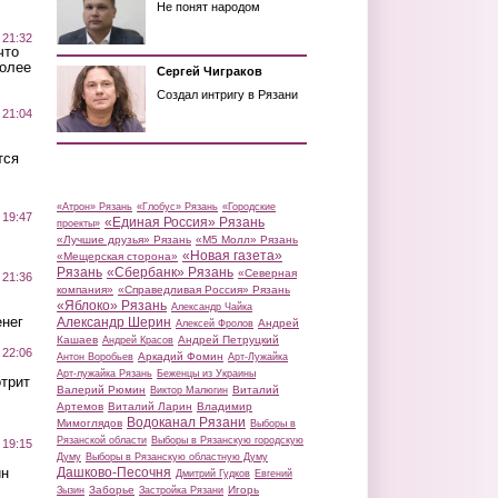
Не понят народом
 21:32
что
более
Сергей Чиграков
Создал интригу в Рязани
 21:04
тся
«Атрон» Рязань
«Глобус» Рязань
«Городские
 19:47
«Единая Россия» Рязань
проекты»
«Лучшие друзья» Рязань
«М5 Молл» Рязань
«Новая газета»
«Мещерская сторона»
Рязань
«Сбербанк» Рязань
«Северная
 21:36
компания»
«Справедливая Россия» Рязань
«Яблоко» Рязань
Александр Чайка
нег
Александр Шерин
Андрей
Алексей Фролов
Кашаев
Андрей Петруцкий
Андрей Красов
 22:06
Аркадий Фомин
Антон Воробьев
Арт-Лужайка
Арт-лужайка Рязань
Беженцы из Украины
трит
Валерий Рюмин
Виталий
Виктор Малюгин
Артемов
Виталий Ларин
Владимир
Водоканал Рязани
Мимоглядов
Выборы в
Рязанской области
Выборы в Рязанскую городскую
 19:15
Думу
Выборы в Рязанскую областную Думу
ин
Дашково-Песочня
Дмитрий Гудков
Евгений
Заборье
Игорь
Зызин
Застройка Рязани