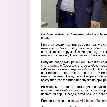
На фото – Алексей Самохин и Андрей Васи
сада»)
При этом решили купить ее за ничтожную су
миллиона рублей. Либо для того, чтобы пере
со стократной выручкой, либо просто для то
мозолили глаза – у Василькова и Самохина
Получив поддержку районной и местной адм
споткнулись
о Совет депутатов Дубровическо
«Яблока», главный редактор Vidsboku Конст
проголосовать против и решение, хотя и ми
было отклонено. Перед этим Смирнов собра
возмутила перспектива недопуска на прибре
Но любопытно, что и в этом случае предста
намалевали какой-то проект, согласно кото
появиться парк. Правда, в тот раз не с лебе
Подписывайтесь на
канал Vidsboku в Telegr