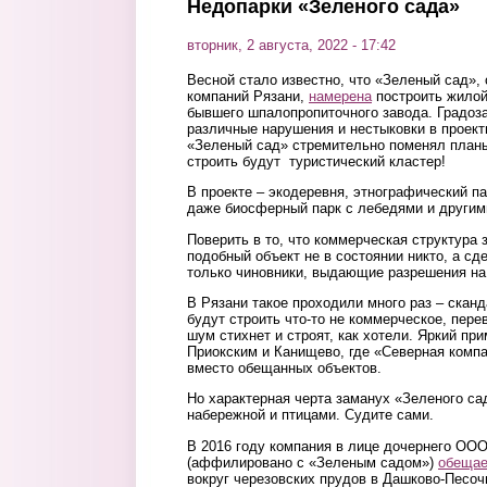
Недопарки «Зеленого сада»
вторник, 2 августа, 2022 - 17:42
Весной стало известно, что «Зеленый сад»,
компаний Рязани,
намерена
построить жилой
бывшего шпалопропиточного завода. Градо
различные нарушения и нестыковки в проект
«Зеленый сад» стремительно поменял планы
строить будут туристический кластер!
В проекте – экодеревня, этнографический па
даже биосферный парк с лебедями и другим
Поверить в то, что коммерческая структура 
подобный объект не в состоянии никто, а сд
только чиновники, выдающие разрешения на
В Рязани такое проходили много раз – сканд
будут строить что-то не коммерческое, пер
шум стихнет и строят, как хотели. Яркий пр
Приокским и Канищево, где «Северная комп
вместо обещанных объектов.
Но характерная черта заманух «Зеленого са
набережной и птицами. Судите сами.
В 2016 году компания в лице дочернего ОО
(аффилировано с «Зеленым садом»)
обещае
вокруг черезовских прудов в Дашково-Песоч