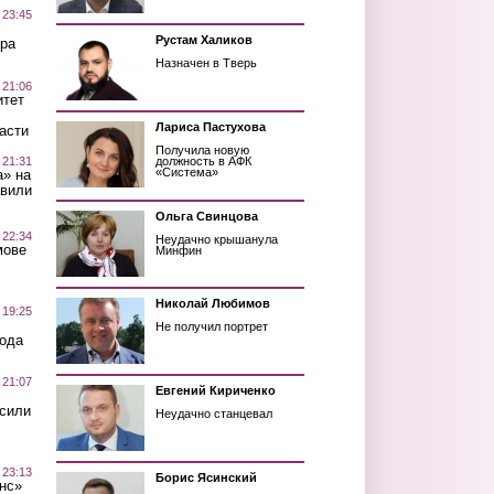
 23:45
Рустам Халиков
ра
Назначен в Тверь
 21:06
итет
Лариса Пастухова
асти
Получила новую
 21:31
должность в АФК
«Система»
а» на
авили
Ольга Свинцова
 22:34
Неудачно крышанула
мове
Минфин
Николай Любимов
 19:25
Не получил портрет
вода
 21:07
Евгений Кириченко
осили
Неудачно станцевал
 23:13
Борис Ясинский
нс»