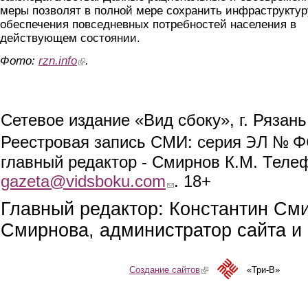
меры позволят в полной мере сохранить инфраструктур
обеспечения повседневных потребностей населения в
действующем состоянии.
Фото:
rzn.info
(link is external)
.
Сетевое издание «Вид сбоку», г. Рязан
ЭЛ № ФС
Реестровая запись СМИ: серия
главный редактор - Смирнов К.М. Телефо
gazeta@vidsboku.com
(link sends e-mail)
. 18+
Главный редактор: Константин См
Смирнова, администратор сайта и 
Создание сайтов
(link is external)
«Три-В»