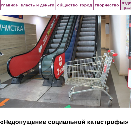
Перейти к основному содержанию
отд
главное
власть и деньги
общество
город
творчество
ра
«Недопущение социальной катастрофы»