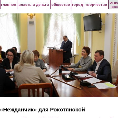
Перейти к основному содержанию
отд
главное
власть и деньги
общество
город
творчество
ра
«Нежданчик» для Рокотянской