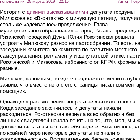
понедельник, 25 марта, 2019 - 22:15
Антон Петр
История с
дикими высказываниями
депутата гордумы
Милюкова во «Вконтакте» в минувшую пятницу получи
столь же «адекватное» продолжение. Глава
муниципального образования – город Рязань, председа
Рязанской городской Думы Юлия Рокотянская решила
устроить Милюкову разнос на партсобрании. То есть, н
заседании комитета по комитета по развитию местного
самоуправления, регламенту и депутатской этике, парт
Рокотянской и Милюкова, избранного от КПРФ, формал
разные.
Милюков, напомним, позднее продолжил смешить публи
заявив, что вместо него с его страницы писал коммент
помощник.
Однако для рассмотрения вопроса не хватило голосов.
Когда заседание закончилось и депутаты начали
расходиться, Рокотянская вернула всех обратно и без
лишних свидетелей начала пенять на то, что, мол, мы 
договорились, а вы вот так себя ведете. Выяснилось, ч
по крайней мере некоторые депутаты не знали о
«договоренностях». Воспитательная беседа кончилась