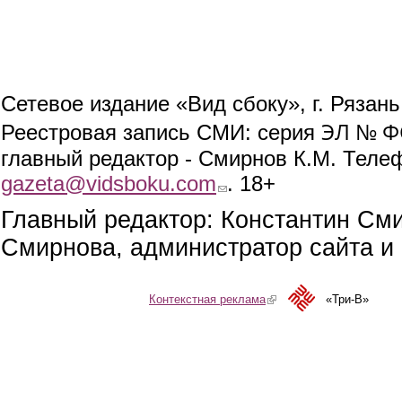
Сетевое издание «Вид сбоку», г. Рязан
ЭЛ № ФС
Реестровая запись СМИ: серия
главный редактор - Смирнов К.М. Телефо
gazeta@vidsboku.com
(link sends e-mail)
. 18+
Главный редактор: Константин См
Смирнова, администратор сайта и 
Контекстная реклама
(link is external)
«Три-В»