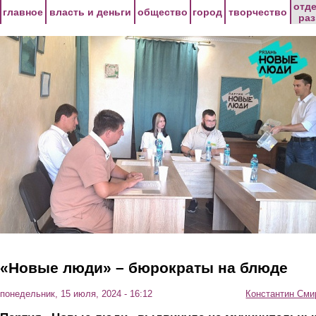
Перейти к основному содержанию
отд
главное
власть и деньги
общество
город
творчество
ра
«Новые люди» – бюрократы на блюде
понедельник, 15 июля, 2024 - 16:12
Константин Сми