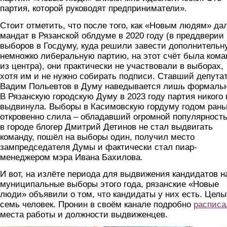
партия, которой руководят предприниматели».
Стоит отметить, что после того, как «Новым людям» да
мандат в Рязанской облдуме в 2020 году (в преддверии
выборов в Госдуму, куда решили завести дополнительн
немножко либеральную партию, на этот счёт была кома
из центра), они практически не участвовали в выборах,
хотя им и не нужно собирать подписи. Ставший депута
Вадим Польевтов в Думу наведывается лишь формальн
В Рязанскую городскую Думу в 2023 году партия никого 
выдвинула. Выборы в Касимовскую гордуму годом ран
откровенно слила – обладавший огромной популярност
в городе блогер Дмитрий Детинов не стал выдвигать
команду, пошёл на выборы один, получил место
зампредседателя Думы и фактически стал пиар-
менеджером мэра Ивана Бахилова.
И вот, на излёте периода для выдвижения кандидатов н
муниципальные выборы этого года, рязанские «Новые
люди» объявили о том, что кандидаты у них есть. Целы
семь человек. Пронин в своём канале подробно
расписа
места работы и должности выдвиженцев.