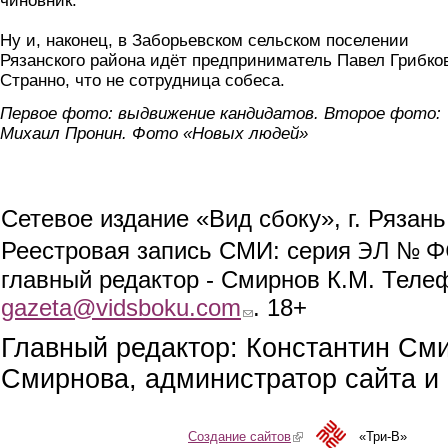
чиновник.
Ну и, наконец, в Заборьевском сельском поселении
Рязанского района идёт предприниматель Павел Грибко
Странно, что не сотрудница собеса.
Первое фото: выдвижение кандидатов. Второе фото:
Михаил Пронин. Фото «Новых людей»
Сетевое издание «Вид сбоку», г. Рязан
ЭЛ № ФС
Реестровая запись СМИ: серия
главный редактор - Смирнов К.М. Телефо
gazeta@vidsboku.com
(link sends e-mail)
. 18+
Главный редактор: Константин См
Смирнова, администратор сайта и 
Создание сайтов
(link is external)
«Три-В»