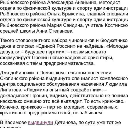
Рыбновского района Александра Ананьина, методист
отдела по физической культуре и спорту администраци
Рыбновского района Ольга Брыксина, главный специал
отдела по физической культуре и спорту администраци
Рыбновского района Мария Сандина, учитель Костинск
средней школы Анна Степанова.
Такого стопроцентного набора чиновников и бюджетнико
даже в списках «Единой России» не найдёшь. «Молоды
девушки – будущее партии», – незамысловато
формулирует Пронин новые кадровые ориентиры,
соскакивая с темы предпринимательства.
Для добивочки в Полянском сельском поселении
Скопинского района выдвинута специалист комплексног
центра социального обслуживания населения Людмила
Липатова. «Людмила опытный соцработник», –
докладывает Пронин, видимо, действительно не понима
насколько смешно это всё выглядит. То есть кринжово.
Конечно, кринжово – партия молодых, современных,
креативных предпринимателей, не забываем.
В Касимове
выдвинули
Детинова, по сути уже тот же