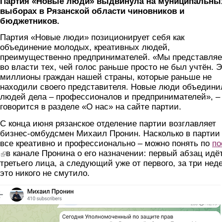
Партия «Новые люди» выдвинула на муниципальны
выборах в Рязанской области чиновников и
бюджетников.
Партия «Новые люди» позиционирует себя как
объединение молодых, креативных людей,
преимущественно предпринимателей. «Мы представля
во власти тех, чей голос раньше просто не был учтён. 
миллионы граждан нашей страны, которые раньше не
находили своего представителя. Новые люди объедини
людей дела – профессионалов и предпринимателей», –
говорится в разделе «О нас» на сайте партии.
С конца июня рязанское отделение партии возглавляет
бизнес-омбудсмен Михаил Пронин. Насколько в партии
все креативно и профессионально – можно понять по
по
(link is external)
в канале Пронина о его назначении: первый абзац идёт
третьего лица, а следующий уже от первого, за три нед
это никого не смутило.
post.png