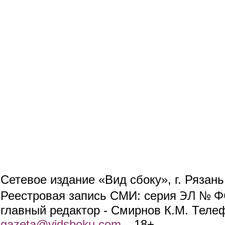
Сетевое издание «Вид сбоку», г. Рязан
ЭЛ № ФС
Реестровая запись СМИ: серия
главный редактор - Смирнов К.М. Телефо
gazeta@vidsboku.com
(link sends e-mail)
. 18+