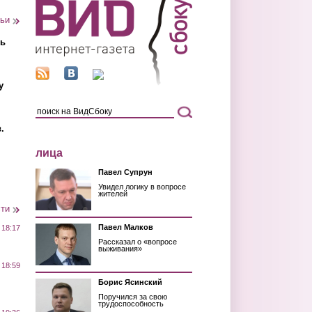
тьи
ть
у
.
лица
Павел Супрун
Увидел логику в вопросе
жителей
сти
Павел Малков
 18:17
Рассказал о «вопросе
выживания»
 18:59
Борис Ясинский
Поручился за свою
трудоспособность