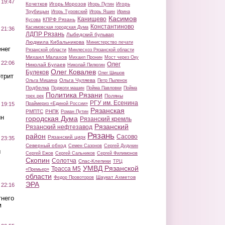
 19:47
Кочетков
Игорь Морозов
Игорь
Игорь Путин
Трубицын
Игорь Туровский
Игорь Яшин
Ирина
Касимов
Канищево
КПРФ Рязань
Кусова
Константиново
Касимовская городская Дума
 21:36
ЛДПР Рязань
Лыбедский бульвар
Людмила Кибальникова
Министерство печати
нег
Рязанской области
Минлесхоз Рязанской области
Михаил Малахов
Михаил Пронин
Мост через Оку
 22:06
Олег
Николай Булаев
Николай Пилюгин
Олег Ковалев
Булеков
Олег Шишов
трит
Ольга Чуляева
Ольга Мишина
Петр Пыленок
Подбелка
Поджоги машин
Пойма Павловки
Пойма
Политика Рязани
Поляны
трех рек
РГУ им. Есенина
Праймериз «Единой России»
 19:15
Рязанская
РМПТС
РНПК
Роман Путин
ин
городская Дума
Рязанский кремль
Рязанский
Рязанский нефтезавод
Рязань
район
Сасово
Рязанский цирк
 23:35
Северный обход
Семен Сазонов
Сергей Дудукин
ы
Сергей Ежов
Сергей Сальников
Сергей Филимонов
Скопин
Солотча
Спас-Клепики
ТРЦ
УМВД Рязанской
Трасса М5
«Премьер»
области
Шаукат Ахметов
Федор Провоторов
ЭРА
 22:16
тнего
м