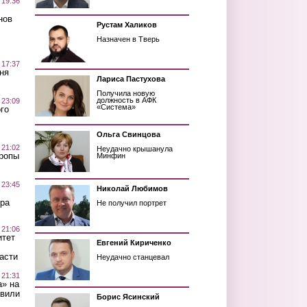
 19:36
нов
Рустам Халиков
Назначен в Тверь
 17:37
ня
Лариса Пастухова
Получила новую
должность в АФК
 23:09
«Система»
го
Ольга Свинцова
 21:02
Неудачно крышанула
Тропы
Минфин
 23:45
Николай Любимов
ра
Не получил портрет
 21:06
итет
Евгений Кириченко
асти
Неудачно станцевал
 21:31
а» на
авили
Борис Ясинский