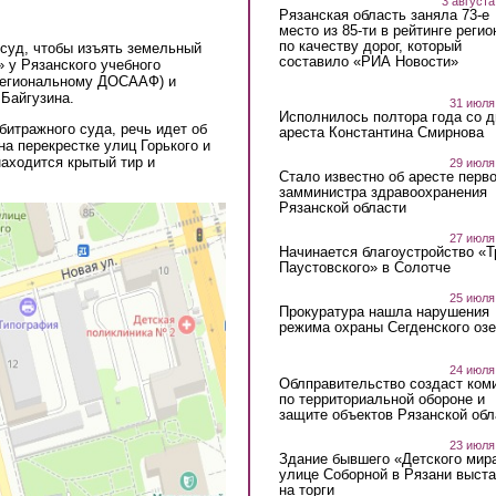
3 августа
Рязанская область заняла 73-е
место из 85-ти в рейтинге регио
по качеству дорог, который
 суд, чтобы изъять земельный
составило «РИА Новости»
» у Рязанского учебного
 региональному ДОСААФ) и
Байгузина.
31 июля
Исполнилось полтора года со д
битражного суда, речь идет об
ареста Константина Смирнова
а перекрестке улиц Горького и
находится крытый тир и
29 июля
Стало известно об аресте перво
замминистра здравоохранения
Рязанской области
27 июля
Начинается благоустройство «
Паустовского» в Солотче
25 июля
Прокуратура нашла нарушения
режима охраны Сегденского озе
24 июля
Облправительство создаст ком
по территориальной обороне и
защите объектов Рязанской обл
23 июля
Здание бывшего «Детского мир
улице Соборной в Рязани выст
на торги