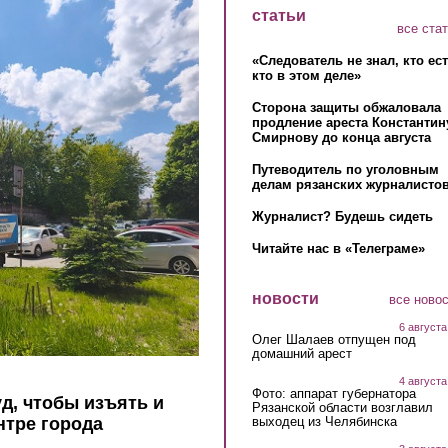
статьи
все ста
«Следователь не знал, кто ес
кто в этом деле»
Сторона защиты обжаловала
продление ареста Константин
Смирнову до конца августа
Путеводитель по уголовным
делам рязанских журналистов
Журналист? Будешь сидеть
Читайте нас в «Телеграме»
новости
все ново
6 августа
Олег Шалаев отпущен под
домашний арест
4 августа
Фото: аппарат губернатора
д, чтобы изъять и
Рязанской области возглавил
выходец из Челябинска
нтре города