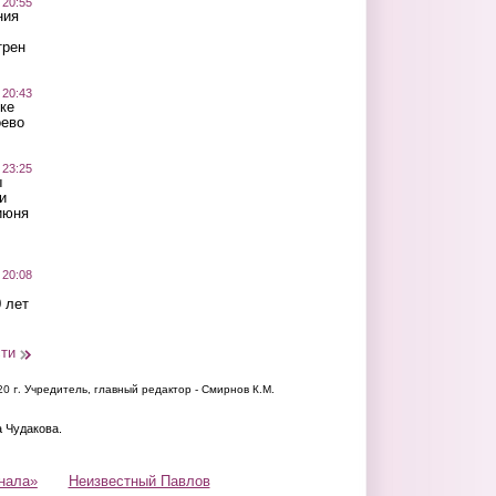
 20:55
ния
трен
 20:43
ке
оево
 23:25
ы
и
июня
 20:08
 лет
сти
20 г.
Учредитель, главный редактор - Смирнов К.М.
а Чудакова.
нала»
Неизвестный Павлов