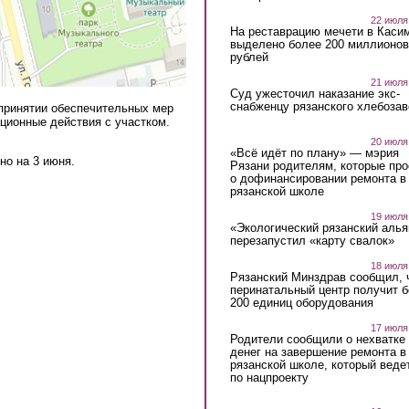
22 июля
На реставрацию мечети в Каси
выделено более 200 миллионов
рублей
21 июля
Суд ужесточил наказание экс-
снабженцу рязанского хлебоза
 принятии обеспечительных мер
ационные действия с участком.
20 июля
«Всё идёт по плану» — мэрия
но на 3 июня.
Рязани родителям, которые пр
о дофинансировании ремонта в
рязанской школе
19 июля
«Экологический рязанский алья
перезапустил «карту свалок»
18 июля
Рязанский Минздрав сообщил, 
перинатальный центр получит 
200 единиц оборудования
17 июля
Родители сообщили о нехватке
денег на завершение ремонта в
рязанской школе, который веде
по нацпроекту