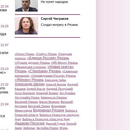
Не понят народом
 22:34
мове
Сергей Чиграков
Создал интригу в Рязани
 19:25
вода
 21:07
осили
«Атрон» Рязань
«Глобус» Рязань
«Городские
«Единая Россия» Рязань
проекты»
«Лучшие друзья» Рязань
«М5 Молл» Рязань
«Новая газета»
«Мещерская сторона»
 23:13
Рязань
«Сбербанк» Рязань
«Северная
нс»
компания»
«Справедливая Россия» Рязань
«Яблоко» Рязань
Александр Чайка
Александр Шерин
 21:32
Андрей
Алексей Фролов
что
Кашаев
Андрей Петруцкий
Андрей Красов
более
Аркадий Фомин
Антон Воробьев
Арт-Лужайка
Арт-лужайка Рязань
Беженцы из Украины
Валерий Рюмин
Виталий
Виктор Малюгин
 21:04
Артемов
Виталий Ларин
Владимир
Водоканал Рязани
Мимоглядов
Выборы в
Рязанской области
Выборы в Рязанскую городскую
тся
Думу
Выборы в Рязанскую областную Думу
Дашково-Песочня
Дмитрий Гудков
Евгений
Заборье
Игорь
Зызин
Застройка Рязани