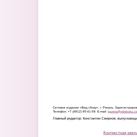
Сетевое издание «Вид сбоку», г. Рязань. Зарегистрир
Телефон: +7 (4912) 95-41-59. E-mail:
gazeta@vidsboku.c
Главный редактор: Константин Смирнов, выпускающи
Контекстная рекл