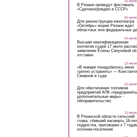
16 июля
В Рязани проведут фестиваль
«Сделано/рождён в СССР»
15 июля
Для реконструкции кинотеатра
«Октябрь» мэрия Рязани ждет
областных или федеральных де
14 июля
Высшая квалификационная
коллегия судей 17 июля рассмо
заявление Елены Сапуновой об
отставке
13 июля
«В январе понадобилось меня
срочно устранить» — Констант
Смирнов в суде
12 июля
Для обеспечения топливом
предприятий АПК «предпринят
дополнительные меры» -
облправительство
11 июля
В Рязанской области сельский
глава, сбивший насмерть 16-ле
подростка, приговорен к 7 года
колонии-поселения