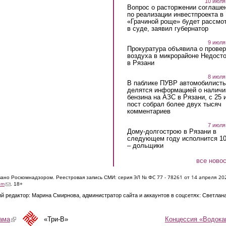
10 июля
Вопрос о расторжении соглаше
по реализации инвестпроекта в
«Грачиной роще» будет рассмо
в суде, заявил губернатор
9 июля
Прокуратура объявила о провер
воздуха в микрорайоне Недост
в Рязани
8 июля
В паблике ПУВР автомобилист
делятся информацией о наличи
бензина на АЗС в Рязани, с 25 
пост собрал более двух тысяч
комментариев
7 июля
Дому-долгострою в Рязани в
следующем году исполнится 10
– дольщики
все ново
ЭЛ № ФС 77 - 7826
1 от 14 апреля 20
овано Роскомнадзором. Реестровая запись СМИ: серия
(link sends e-mail)
om
. 18+
й редактор: Марина Смирнова, администратор сайта и аккаунтов в соцсетях: Светлан
Концессия «Водока
ама
(link is external)
«Три-В»