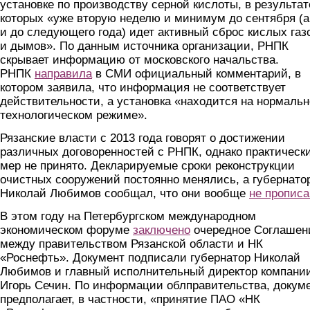
установке по производству серной кислоты, в результат
которых «уже вторую неделю и минимум до сентября (а
и до следующего года) идет активный сброс кислых газ
и дымов». По данным источника организации, РНПК
скрывает информацию от московского начальства.
РНПК
направила
в СМИ официальный комментарий, в
котором заявила, что информация не соответствует
действительности, а установка «находится на нормаль
технологическом режиме».
Рязанские власти с 2013 года говорят о достижении
различных договоренностей с РНПК, однако практическ
мер не принято. Декларируемые сроки реконструкции
очистных сооружений постоянно менялись, а губернато
Николай Любимов сообщал, что они вообще
не пропис
В этом году на Петербургском международном
экономическом форуме
заключено
очередное Соглашен
между правительством Рязанской области и НК
«Роснефть». Документ подписали губернатор Николай
Любимов и главный исполнительный директор компани
Игорь Сечин. По информации облправительства, докум
предполагает, в частности, «принятие ПАО «НК