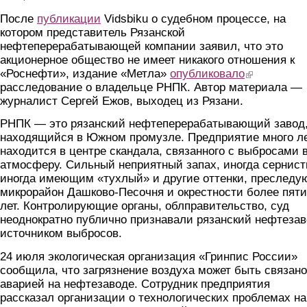
После
публикации
Vidsbiku о судебном процессе, на
котором представитель Рязанской
нефтеперерабатывающей компании заявил, что это
акционерное общество не имеет никакого отношения к
«Роснефти», издание «Метла»
опубликовало
(link is external
расследование о владельце РНПК. Автор материала —
журналист Сергей Ежов, выходец из Рязани.
РНПК — это рязанский нефтеперерабатывающий завод
находящийся в Южном промузле. Предприятие много л
находится в центре скандала, связанного с выбросами 
атмосферу. Сильный неприятный запах, иногда сернист
иногда имеющим «тухлый» и другие оттенки, преследу
микрорайон Дашково-Песочня и окрестности более пяти
лет. Контролирующие органы, облправительство, суд
неоднократно публично признавали рязанский нефтеза
источником выбросов.
24 июля экологическая организация «Гринпис России»
сообщила, что загрязнение воздуха может быть связано
аварией на нефтезаводе. Сотрудник предприятия
рассказал организации о технологических проблемах на