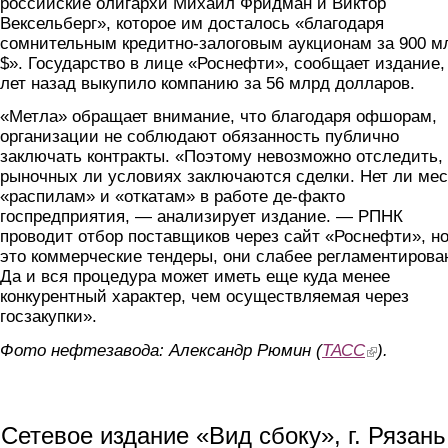
российские олигархи Михаил Фридман и Виктор
Вексельберг», которое им досталось «благодаря
сомнительным кредитно-залоговым аукционам за 900 м
$». Государство в лице «Роснефти», сообщает издание,
лет назад выкупило компанию за 56 млрд долларов.
«Метла» обращает внимание, что благодаря офшорам,
организации не соблюдают обязанность публично
заключать контракты. «Поэтому невозможно отследить,
рыночных ли условиях заключаются сделки. Нет ли мес
«распилам» и «откатам» в работе де-факто
госпредприятия, — анализирует издание. — РПНК
проводит отбор поставщиков через сайт «Роснефти», н
это коммерческие тендеры, они слабее регламентирова
Да и вся процедура может иметь еще куда менее
конкурентный характер, чем осуществляемая через
госзакупки».
Фото нефтезавода: Александр Рюмин (
ТАСС
(link is externa
).
Сетевое издание «Вид сбоку», г. Рязан