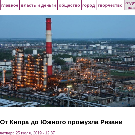
Перейти к основному содержанию
отд
главное
власть и деньги
общество
город
творчество
ра
От Кипра до Южного промузла Рязани
четверг, 25 июля, 2019 - 12:37