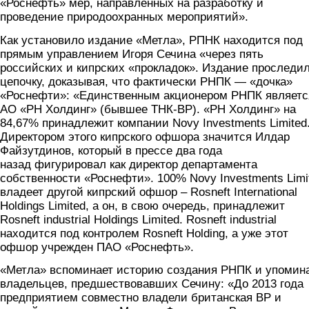
«Роснефть» мер, направленных на разработку и
проведение природоохранных мероприятий».
Как установило издание «Метла», РПНК находится под
прямым управлением Игоря Сечина «через пять
российских и кипрских «прокладок». Издание проследи
цепочку, доказывая, что фактически РНПК — «дочка»
«Роснефти»: «Единственным акционером РНПК являетс
АО «РН Холдинг» (бывшее ТНК-BP). «РН Холдинг» на
84,67% принадлежит компании Novy Investments Limited
Директором этого кипрского офшора значится Илдар
Файзутдинов, который в прессе два года
назад фигурировал как директор департамента
собственности «Роснефти». 100% Novy Investments Limi
владеет другой кипрский офшор – Rosneft International
Holdings Limited, а он, в свою очередь, принадлежит
Rosneft industrial Holdings Limited. Rosneft industrial
находится под контролем Rosneft Holding, а уже этот
офшор учрежден ПАО «Роснефть».
«Метла» вспоминает историю создания РНПК и упомин
владельцев, предшествовавших Сечину: «До 2013 года
предприятием совместно владели британская BP и