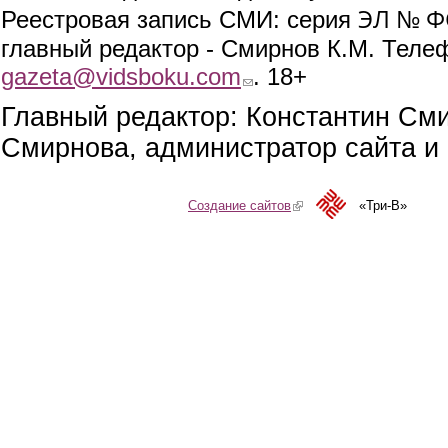
ЭЛ № ФС
Реестровая запись СМИ: серия
главный редактор - Смирнов К.М. Телефо
gazeta@vidsboku.com
(link sends e-mail)
. 18+
Главный редактор: Константин См
Смирнова, администратор сайта и 
Создание сайтов
(link is external)
«Три-В»