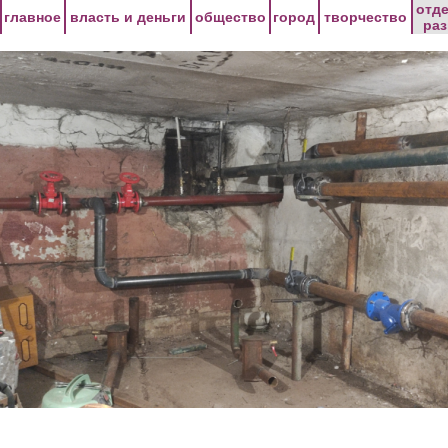
Перейти к основному содержанию
отд
главное
власть и деньги
общество
город
творчество
ра