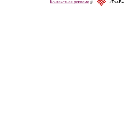
Контекстная реклама
(link is external)
«Три-В»