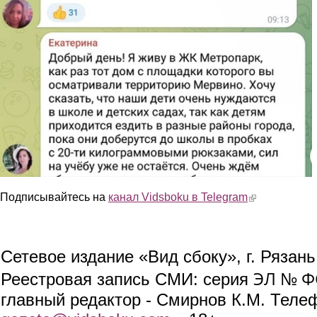
Подписывайтесь на
канал Vidsboku в Telegram
(link is external)
Сетевое издание «Вид сбоку», г. Рязан
ЭЛ № ФС
Реестровая запись СМИ: серия
главный редактор - Смирнов К.М. Телефо
(link sends e-mail)