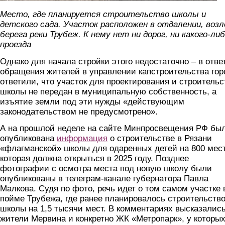
Место, где планируется строительство школы и
детского сада. Участок расположен в отдалении, возл
берега реки Трубеж. К нему нет ни дорог, ни какого-ли
проезда
Однако для начала стройки этого недостаточно – в отве
обращения жителей в управлении капстроительства гор
ответили, что участок для проектирования и строительс
школы не передан в муниципальную собственность, а
изъятие земли под эти нужды «действующим
законодательством не предусмотрено».
А на прошлой неделе на сайте Минпросвещения РФ бы
опубликована
информация
о строительстве в Рязани
«флагманской» школы для одаренных детей на 800 мест
которая должна открыться в 2025 году. Позднее
фотографии с осмотра места под новую школу были
опубликованы в телеграм-канале губернатора Павла
Малкова. Судя по фото, речь идет о том самом участке 
пойме Трубежа, где ранее планировалось строительств
школы на 1,5 тысячи мест. В комментариях высказалис
жители Мервина и конкретно ЖК «Метропарк», у которы