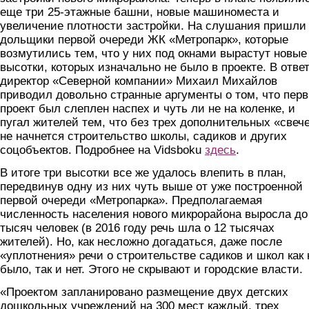
еще три 25-этажные башни, новые машиноместа и
увеличение плотности застройки. На слушания пришли
дольщики первой очереди ЖК «Метропарк», которые
возмутились тем, что у них под окнами вырастут новые
высотки, которых изначально не было в проекте. В отве
директор «Северной компании» Михаил Михайлов
приводил довольно странные аргументы о том, что пер
проект был слеплен наспех и чуть ли не на коленке, и
пугал жителей тем, что без трех дополнительных «свеч
не начнется строительство школы, садиков и других
соцобъектов. Подробнее на Vidsboku
здесь
.
В итоге три высотки все же удалось влепить в план,
передвинув одну из них чуть выше от уже построенной
первой очереди «Метропарка». Предполагаемая
численность населения нового микрорайона выросла до
тысяч человек (в 2016 году речь шла о 12 тысячах
жителей). Но, как несложно догадаться, даже после
«уплотнения» речи о строительстве садиков и школ как 
было, так и нет. Этого не скрывают и городские власти.
«Проектом запланировано размещение двух детских
дошкольных учреждений на 300 мест каждый, трех