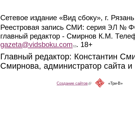
Сетевое издание «Вид сбоку», г. Рязан
ЭЛ № ФС
Реестровая запись СМИ: серия
главный редактор - Смирнов К.М. Телефо
gazeta@vidsboku.com
(link sends e-mail)
. 18+
Главный редактор: Константин См
Смирнова, администратор сайта и 
Создание сайтов
(link is external)
«Три-В»