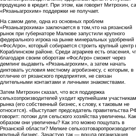
продукцию в кредит. При этом, как говорит Митрохин, с
«Рязаньагрохим» поддержки не получает.
На самом деле, одна из основных проблем
«Рязаньагрохима» заключается в том,что на рязанский
рынок при губернаторе Малкове запустили крупного
федерального игрока на рынке минеральных удобрений
«ФосАгро», который собирается строить крупный центр 
Кораблинском районе. Среди аграриев есть опасения, ч
благодаря своим оборотам «ФосАгро» сможет через
демпинг выдавить «Рязаньагрохим», а затем начать
диктовать условия местному агробизнесу, с которым, в
отличие от рязанского предприятия, не связан
длительными контактами и личными знакомствами.
Затем Митрохин сказал, что вся поддержка
сельхозпроизводителей уходит крупнейшим участника
рынка (его собственный бизнес, к слову, к таковым не
относится). «Выступает председатель правительства Р
говорит: потоки для сельского хозяйства увеличены. Ка
образом они увеличены? Как это можно пощупать в
Рязанской области? Мелкие сельхозтоваропроизводител
крупный бизнес. Зачастую так — вошла организация