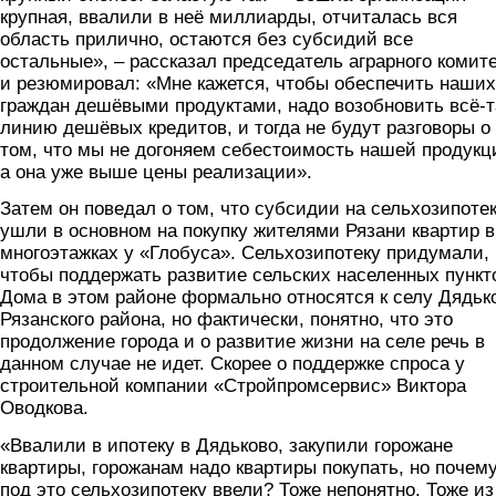
крупная, ввалили в неё миллиарды, отчиталась вся
область прилично, остаются без субсидий все
остальные», – рассказал председатель аграрного комит
и резюмировал: «Мне кажется, чтобы обеспечить наших
граждан дешёвыми продуктами, надо возобновить всё-т
линию дешёвых кредитов, и тогда не будут разговоры о
том, что мы не догоняем себестоимость нашей продукц
а она уже выше цены реализации».
Затем он поведал о том, что субсидии на сельхозипоте
ушли в основном на покупку жителями Рязани квартир в
многоэтажках у «Глобуса». Сельхозипотеку придумали,
чтобы поддержать развитие сельских населенных пункт
Дома в этом районе формально относятся к селу Дядьк
Рязанского района, но фактически, понятно, что это
продолжение города и о развитие жизни на селе речь в
данном случае не идет. Скорее о поддержке спроса у
строительной компании «Стройпромсервис» Виктора
Оводкова.
«Ввалили в ипотеку в Дядьково, закупили горожане
квартиры, горожанам надо квартиры покупать, но почем
под это сельхозипотеку ввели? Тоже непонятно. Тоже из