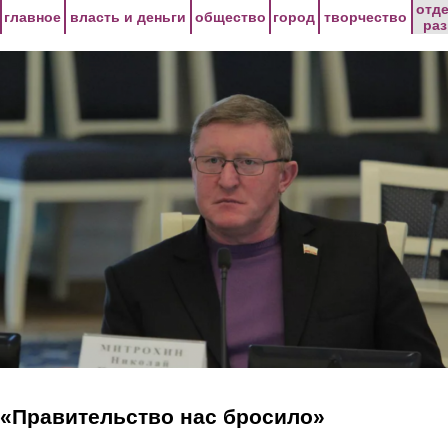
Перейти к основному содержанию
отд
главное
власть и деньги
общество
город
творчество
ра
«Правительство нас бросило»