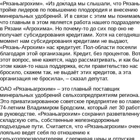
«Рязаньагрохим». «Из доклада мы слышали, что Рязань
тройке лидеров по повышению плодородия и внесению
минеральных удобрений. И в связи с этим мы понимае
что главным в этом является работа нашего подраздел
в Рязани «Агрохима». Но почему-то до сих пор оно не
получает субсидирования кредитами. Хотя на сегодня
момент нам субсидирования кредитами не выдают,
«Рязань-Агрохим» нас кредитует. Пол-области посеяли
благодаря этой организации. Кредит, без процентов. Во
этот вопрос, мне кажется, надо рассматривать, и как бы
этом какая-то наша поддержка, если правительство нас
бросило, скажем так, не выдаёт этих кредитов, а эта
организация не бросила», – сказал депутат.
ОАО «Рязаньагрохим» – это главный поставщик
минеральных удобрений сельхозпредприятиям региона.
Это приватизированное советское предприятие во главе
74-летним Владимиром Бродским, который лет 30 работ
в руководстве. «Рязаньагрохим» сохранил разветвленн
складскую сеть, собственные железнодорожные
подъездные пути. Считается, что «Рязаньагрохим» очен
лояльно ведет себя по отношению к
сельхозпроизводителеям, сдерживая цены и отпуская