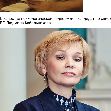
В качестве психологической поддержки – кандидат по списк
ЕР Людмила Кибальникова.
5f1a20a0b6bde1e3d39920c8898e9da3.jpg