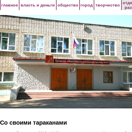
Перейти к основному содержанию
отд
главное
власть и деньги
общество
город
творчество
ра
Со своими тараканами