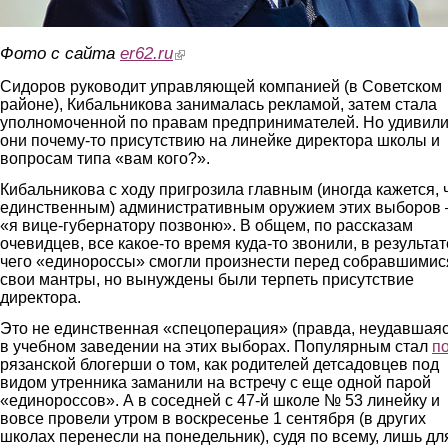
Фото с сайта
er62.ru
(link is external)
Сидоров руководит
у
правляющей компанией (в Советском
районе), Кибальникова занималась рекламой, затем стала
уполномоченной по правам предпринимателей. Но удивил
они почему-то присутствию на линейке директора школы и
вопросам типа «вам кого?».
Кибальникова с ходу пригрозила главным (иногда кажется, 
единственным) административным оружием этих выборов 
«я вице-губернатору позвоню». В общем, по рассказам
очевидцев, все какое-то время куда-то звонили, в результат
чего «единороссы» смогли произнести перед собравшимис
свои мантры, но вынуждены были терпеть присутствие
директора.
Это не единственная «спецоперация» (правда, неудавшаяс
в учебном заведении на этих выборах. Популярным стал
п
рязанской блогерши о том, как родителей детсадовцев под
видом утренника заманили на встречу с еще одной парой
«единороссов». А в соседней с 47-й школе № 53 линейку и
вовсе провели утром в воскресенье 1 сентября (в других
школах перенесли на понедельник), судя по всему, лишь дл