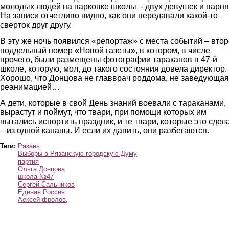
молодых людей на парковке школы - двух девушек и парня
На записи отчетливо видно, как они передавали какой-то
сверток друг другу.
В эту же ночь появился «репортаж» с места событий – вто
поддельный номер «Новой газеты», в котором, в числе
прочего, были размещены фотографии тараканов в 47-й
школе, которую, мол, до такого состояния довела директор.
Хорошо, что Донцова не главврач роддома, не заведующая
реанимацией…
А дети, которые в свой День знаний воевали с тараканами,
вырастут и поймут, что твари, при помощи которых им
пытались испортить праздник, и те твари, которые это сдел
– из одной канавы. И если их давить, они разбегаются.
Теги:
Рязань
Выборы в Рязанскую городскую Думу
партия
Ольга Донцова
школа №47
Сергей Сальников
Единая Россия
Аексей фролов,