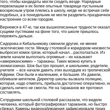
того, чтобы кандидаты могли сходить везде. Нарядные
первоклашки и их более опытные товарищи пустынным
воскресным утром плелись в школу, нигде не встречая себе
подобных, а в понедельник не могли разделить празднично
настроение со всем городом.
Вернемся в 47-ю, так как вышеописанные трудности оказал
сущими пустяками на фоне того, что школе пришлось
пережить дальше.
Сидорова и Кибальникову сменили другие, не менее
экзотические гости. Между столовой и коридором неизвест
выбросил комок грязи, который начал…расползаться. Из
земли начали выползать огромные – их называют
«американскими» – тараканы. Таких можно купить в
зоомагазинах. Шок быстро прошел, и школьники, родители,
учителя – все начали давить этих выходцев из тропической
Африки. Они были и маленькие, и большие. Их давили,
обливали кипятком. Директор школы вызвала полицию,
которая, надо отметить, прибыла достаточно оперативно, н
сделать ничего не смогла. Не на тараканов же протокол
составлять.
Сотрудники школьной столовой рассказали, что видели
человека, который фотографировал тараканов, но быстро
сбежал. Камеры видеонаблюдения зафиксировали троих