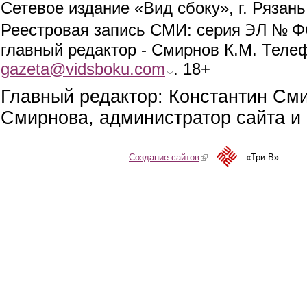
Сетевое издание «Вид сбоку», г. Рязан
ЭЛ № ФС
Реестровая запись СМИ: серия
главный редактор - Смирнов К.М. Телефо
gazeta@vidsboku.com
(link sends e-mail)
. 18+
Главный редактор: Константин См
Смирнова, администратор сайта и 
Создание сайтов
(link is external)
«Три-В»