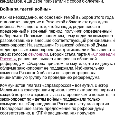
кандидатов, ещё двое прихватили с собой бюллетени.
Война за «детей войны»
Как ни неожиданно, но основной темой выборов этого года
становится введение в Рязанской области статуса «дети
войны». Речь идет о том, чтобы люди, родившиеся в
предвоенный и военный период, получили определенный
набор льгот. Первыми, напомним, тему подняли коммунист
разработавшие и внесшие соответствующий региональный
законопроект. На заседании Рязанской областной Думы
«единороссы» законопроект раскритиковали и большинств
своих голосов
отклонили
. Второй стала партия
«Справедли
Россия»
, решившая вынести вопрос на областной
референдум. «Эсеров» при этом не смутило, что их депута
облдуме законопроект не поддержали. Избирательная
комиссия Рязанской области не зарегистрировала
инициативную группу по проведению референдума.
Коммунистов плагиат «справороссов» возмутил. Виктор
Малюгин на конференции призвал всех активистов партии 
каждой встрече открывать глаза сторонникам и пояснять, ч
законопроект по «детям войны» поддержали только
коммунисты, «Справедливая Россия» выступила против.
Последовавшее затем предложение по референдуму,
соответственно, в КПРФ расценили, как популизм.