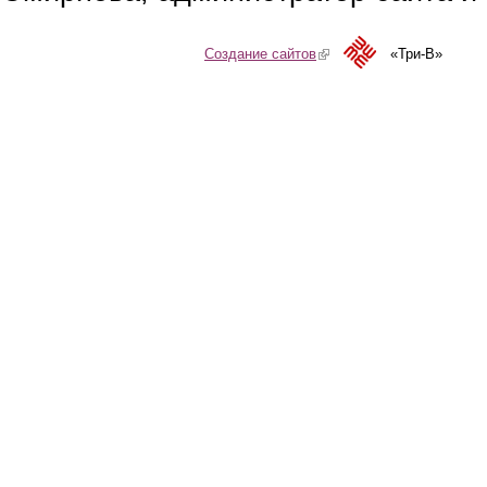
Создание сайтов
(link is external)
«Три-В»