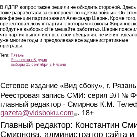
В ЛДПР вопрос также решили не обходить стороной. Здесь
тоже разработали законопроект по «детям войны». Об этом
конференции партии заявил Александр Шерин. Кроме того,
презентовал лозунг партии, с которым «соколы Жириновск
пойдут на выборы: «Не мешайте работать». Шерин пояснил
что партия выполняет все свои обещания, не меняя идеал
уже многие годы и преодолевая все административные
преграды.
Теги:
Рязань
Рязанская облдума
выборы 13 сентября в Рязани
Сетевое издание «Вид сбоку», г. Рязан
ЭЛ № ФС
Реестровая запись СМИ: серия
главный редактор - Смирнов К.М. Телефо
gazeta@vidsboku.com
(link sends e-mail)
. 18+
Главный редактор: Константин См
Смирнова, администратор сайта и 