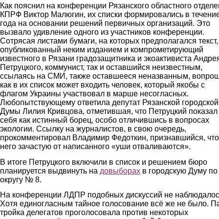
Как пояснил на конференции Рязанского областного отдел
КПРФ Виктор Малюгин, их списки формировались в течени
года на основании решений первичных организаций. Это
вызвало удивление одного из участников конференции.
Сотрясая листами бумаги, на которых предполагался текст,
опубликованный неким изданием и компрометирующий
известного в Рязани градозащитника и экоактивиста Андре
Петруцкого, коммунист, так и оставшийся неизвестным,
ссылаясь на СМИ, также оставшееся неназванным, вопрош
как в их список может входить человек, который якобы с
флагом Украины участвовал в марше несогласных.
Любопытствующему ответила депутат Рязанской городской
Думы Лилия Кривцова, отметившая, что Петруцкий показал
себя как истинный борец, особо отличившись в вопросах
экологии. Ссылку на журналистов, в свою очередь,
прокомментировал Владимир Федоткин, признавшийся, что
него зачастую от написанного «уши отваливаются».
В итоге Петруцкого включили в список и решением бюро
планируется выдвинуть на
довыборах
в городскую Думу по
округу № 8.
На конференции ЛДПР подобных дискуссий не наблюдалос
Хотя единогласным тайное голосование всё же не было. П
тройка делегатов проголосовала против некоторых