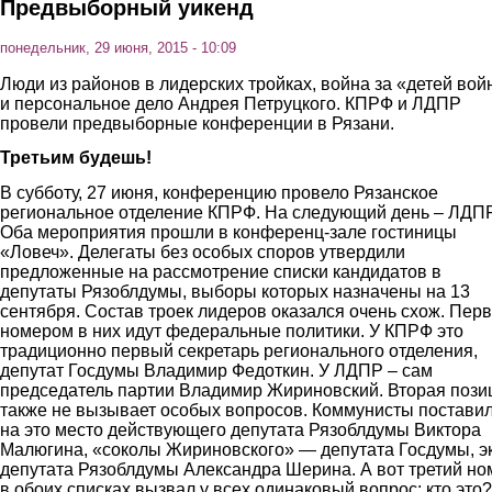
Предвыборный уикенд
понедельник, 29 июня, 2015 - 10:09
Люди из районов в лидерских тройках, война за «детей во
и персональное дело Андрея Петруцкого. КПРФ и ЛДПР
провели предвыборные конференции в Рязани.
Третьим будешь!
В субботу, 27 июня, конференцию провело Рязанское
региональное отделение КПРФ. На следующий день – ЛДПР
Оба мероприятия прошли в конференц-зале гостиницы
«Ловеч». Делегаты без особых споров утвердили
предложенные на рассмотрение списки кандидатов в
депутаты Рязоблдумы, выборы которых назначены на 13
сентября. Состав троек лидеров оказался очень схож. Пер
номером в них идут федеральные политики. У КПРФ это
традиционно первый секретарь регионального отделения,
депутат Госдумы Владимир Федоткин. У ЛДПР – сам
председатель партии Владимир Жириновский. Вторая пози
также не вызывает особых вопросов. Коммунисты постави
на это место действующего депутата Рязоблдумы Виктора
Малюгина, «соколы Жириновского» — депутата Госдумы, эк
депутата Рязоблдумы Александра Шерина. А вот третий но
в обоих списках вызвал у всех одинаковый вопрос: кто это