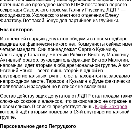
потенциально проходное место КПРФ поставила первого
секретаря Сасовского горкома Галину Гнускину, ЛДПР —
координатора Ухоловского местного отделения Елену
Филатову. Вот такой бонус для партийцев из глубинки.
Без повторов
Из прежней гвардии депутатов облдумы в новом подборе
кандидатов фактически никого нет. Коммунисты сейчас име
четыре мандата. Они принадлежат Сергею Кузьмину,
Александру Тарасову. Евгению Рябко и Виктору Малюгину.
Активный оратор, руководитель фракции Виктор Малюгин,
напомним, идет вторым в общерегиональной группе. А вот
Евгений Рябко – всего лишь второй в одной из
внутрирегиональных групп, то есть находится на заведомо
непроходном месте. Тарасов и Кузьмин в Думе фактически 
появлялись и заслуженно в список не включены.
Состав действующих депутатов от ЛДПР стал плодом таки
сложных союзов и альянсов, что закономерно не отражен в
новом списке. В списке присутствует лишь
Юрий Захаров
,
который идёт вторым номером в 13-й внутрирегиональной
группе.
Персональное дело Петруцкого