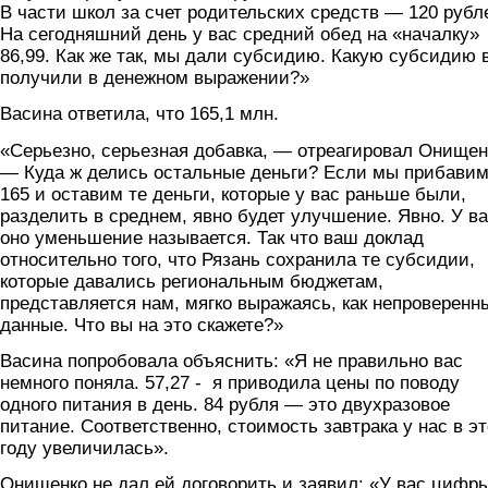
В части школ за счет родительских средств — 120 рубл
На сегодняшний день у вас средний обед на «началку»
86,99. Как же так, мы дали субсидию. Какую субсидию 
получили в денежном выражении?»
Васина ответила, что 165,1 млн.
«Серьезно, серьезная добавка, — отреагировал Онищен
— Куда ж делись остальные деньги? Если мы прибави
165 и оставим те деньги, которые у вас раньше были,
разделить в среднем, явно будет улучшение. Явно. У в
оно уменьшение называется. Так что ваш доклад
относительно того, что Рязань сохранила те субсидии,
которые давались региональным бюджетам,
представляется нам, мягко выражаясь, как непроверенн
данные. Что вы на это скажете?»
Васина попробовала объяснить: «Я не правильно вас
немного поняла. 57,27 - я приводила цены по поводу
одного питания в день. 84 рубля — это двухразовое
питание. Соответственно, стоимость завтрака у нас в э
году увеличилась».
Онищенко не дал ей договорить и заявил: «У вас цифр