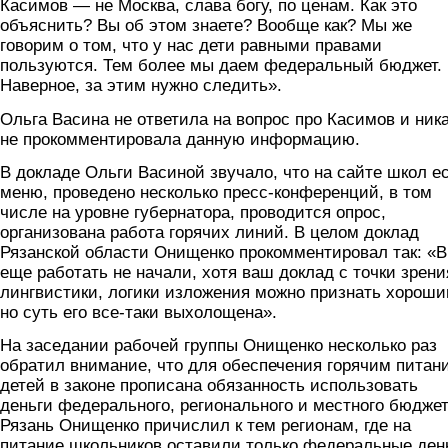
Касимов — не Москва, слава богу, по ценам. Как это
объяснить? Вы об этом знаете? Вообще как? Мы же
говорим о том, что у нас дети равными правами
пользуются. Тем более мы даем федеральный бюджет.
Наверное, за этим нужно следить».
Ольга Васина не ответила на вопрос про Касимов и ник
не прокомментировала данную информацию.
В докладе Ольги Васиной звучало, что на сайте школ е
меню, проведено несколько пресс-конференций, в том
числе на уровне губернатора, проводится опрос,
организована работа горячих линий. В целом доклад
Рязанской области Онищенко прокомментировал так: «
еще работать не начали, хотя ваш доклад с точки зрени
лингвистики, логики изложения можно признать хороши
но суть его все-таки выхолощена».
На заседании рабочей группы Онищенко несколько раз
обратил внимание, что для обеспечения горячим питан
детей в законе прописана обязанность использовать
деньги федерального, регионального и местного бюджет
Рязань Онищенко причислил к тем регионам, где на
питание школьников оставили только федеральные ден