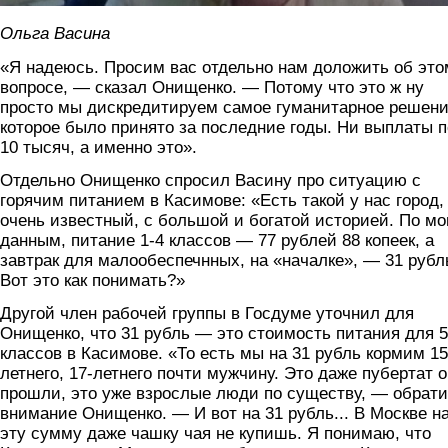
Ольга Васина
«Я надеюсь. Просим вас отдельно нам доложить об это
вопросе, — сказал Онищенко. — Потому что это ж ну
просто мы дискредитируем самое гуманитарное решени
которое было принято за последние годы. Ни выплаты п
10 тысяч, а именно это».
Отдельно Онищенко спросил Васину про ситуацию с
горячим питанием в Касимове: «Есть такой у нас город,
очень известный, с большой и богатой историей. По м
данным, питание 1-4 классов — 77 рублей 88 копеек, а
завтрак для малообеспечнных, на «началке», — 31 рубл
Вот это как понимать?»
Другой член рабочей группы в Госдуме уточнил для
Онищенко, что 31 рубль — это стоимость питания для 5
классов в Касимове. «То есть мы на 31 рубль кормим 15
летнего, 17-летнего почти мужчину. Это даже пубертат 
прошли, это уже взрослые люди по существу, — обрат
внимание Онищенко. — И вот на 31 рубль... В Москве н
эту сумму даже чашку чая не купишь. Я понимаю, что