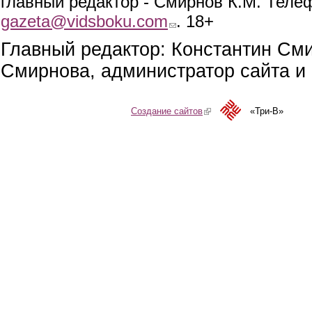
главный редактор - Смирнов К.М. Телефо
gazeta@vidsboku.com
(link sends e-mail)
. 18+
Главный редактор: Константин См
Смирнова, администратор сайта и 
Создание сайтов
(link is external)
«Три-В»