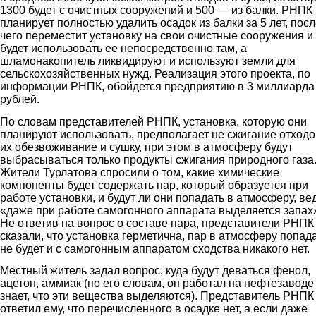
1300 будет с очистных сооружений и 500 — из балки. РНПК
планирует полностью удалить осадок из балки за 5 лет, пос
чего переместит установку на свои очистные сооружения и
будет использовать ее непосредственно там, а
шламонакопитель ликвидируют и используют земли для
сельскохозяйственных нужд. Реализация этого проекта, по
информации РНПК, обойдется предприятию в 3 миллиарда
рублей.
По словам представителей РНПК, установка, которую они
планируют использовать, предполагает не сжигание отходо
их обезвоживание и сушку, при этом в атмосферу будут
выбрасываться только продукты сжигания природного газа
Жители Турлатова спросили о том, какие химические
компоненты будет содержать пар, который образуется при
работе установки, и будут ли они попадать в атмосферу, ве
«даже при работе самогонного аппарата выделяется запах
Не ответив на вопрос о составе пара, представители РНПК
сказали, что установка герметична, пар в атмосферу попад
не будет и с самогонным аппаратом сходства никакого нет.
Местный житель задал вопрос, куда будут деваться фенол,
ацетон, аммиак (по его словам, он работал на нефтезаводе
знает, что эти вещества выделяются). Представитель РНПК
ответил ему, что перечисленного в осадке нет, а если даже