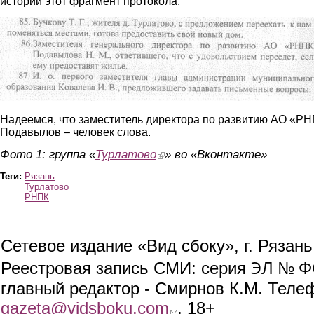
истории этот фрагмент протокола.
2.jpg
Надеемся, что заместитель директора по развитию АО «Р
Подавылов – человек слова.
Фото 1: группа «
Турлатово
(link is external)
» во «Вконтакте»
Теги:
Рязань
Турлатово
РНПК
Сетевое издание «Вид сбоку», г. Рязан
ЭЛ № ФС
Реестровая запись СМИ: серия
главный редактор - Смирнов К.М. Телефо
gazeta@vidsboku.com
(link sends e-mail)
. 18+