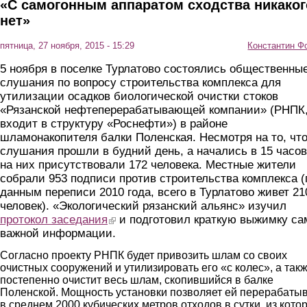
«С самогонным аппаратом сходства никаког
нет»
пятница, 27 ноября, 2015 - 15:29
Константин Ф
5 ноября в поселке Турлатово состоялись общественны
слушания по вопросу строительства комплекса для
утилизации осадков биологической очистки стоков
«Рязанской нефтеперерабатывающей компании» (РНПК
входит в структуру «Роснефти») в районе
шламонакопителя балки Поленская. Несмотря на то, чт
слушания прошли в будний день, а начались в 15 часов
на них присутствовали 172 человека. Местные жители
собрали 953 подписи против строительства комплекса (
данным переписи 2010 года, всего в Турлатово живет 21
человек). «Экологический рязанский альянс» изучил
протокол заседания
(link is external)
и подготовил краткую выжимку са
важной информации.
Согласно проекту РНПК будет привозить шлам со своих
очистных сооружений и утилизировать его «с колес», а так
постепенно очистит весь шлам, скопившийся в балке
Поленской. Мощность установки позволяет ей перерабаты
в среднем 2000 кубических метров отходов в сутки, из кото