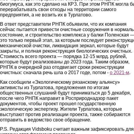
биогумуса, как это сделано на КРЗ. При этом РНПК могла б
перерабатывать свои отходы на территории самого
предприятия, а не возить их в Турлатово.
В ответ представители РНПК объявили, что их компания
сейчас пытается привести очистные сооружения в нормал
состояние, и строительство комплекса у балки Поленская 
это только первый этап, за которым последует реконструкц
механической очистки, ликвидация зеркал, которые будут
закрыты, и полная реконструкция биологических очистных.
Стоимость всего проекта — порядка 12-15 млрд. рублей,
которые будут реализованы до 2023 года. Таким образом,
РНПК в очередной раз отодвигает сроки реконструкции
очистных: сначала речь шла о 2017 годе, потом -
о
2021-
м
.
Как сообщили «Экологическому рязанскому альянсу»
активисты из Турлатова, предложения по итогам
общественных слушаний будут приниматься до 5 декабря,
после чего РНПК направит в Росприроднадзор пакет
документов, чтобы проект прошел государственную
экологическую экспертизу. Жители Турлатова, которые
выступают против реализации проекта, также собираются
отправить в ведомство свое обращение.
P.S. Редакция Vidsboku считает важным зафиксировать для