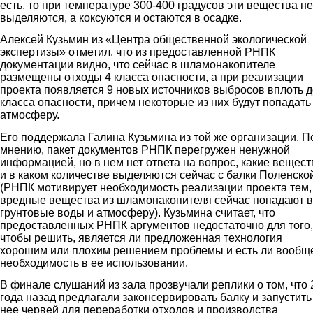
есть, то при температуре 300-400 градусов эти вещества не
выделяются, а коксуются и остаются в осадке.
Алексей Кузьмин из «Центра общественной экологической
экспертизы» отметил, что из предоставленной РНПК
документации видно, что сейчас в шламонакопителе
размещены отходы 4 класса опасности, а при реализации
проекта появляется 9 новых источников выбросов вплоть д
класса опасности, причем некоторые из них будут попадать
атмосферу.
Его поддержала Галина Кузьмина из той же организации. П
мнению, пакет документов РНПК перегружен ненужной
информацией, но в нем нет ответа на вопрос, какие вещест
и в каком количестве выделяются сейчас с балки Поленско
(РНПК мотивирует необходимость реализации проекта тем,
вредные вещества из шламонакопителя сейчас попадают в
грунтовые воды и атмосферу). Кузьмина считает, что
предоставленных РНПК аргументов недостаточно для того,
чтобы решить, является ли предложенная технология
хорошим или плохим решением проблемы и есть ли вообщ
необходимость в ее использовании.
В финале слушаний из зала прозвучали реплики о том, что 
года назад предлагали законсервировать балку и запустить
нее червей для переработки отходов и производства