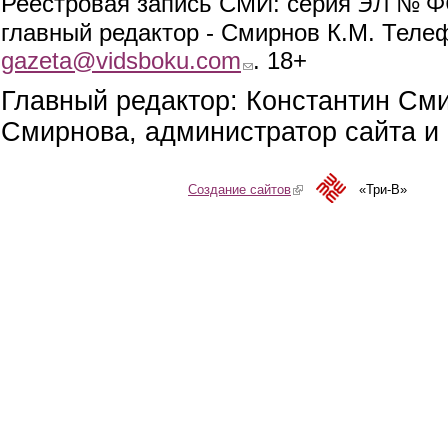
ЭЛ № ФС
Реестровая запись СМИ: серия
главный редактор - Смирнов К.М. Телефо
gazeta@vidsboku.com
(link sends e-mail)
. 18+
Главный редактор: Константин См
Смирнова, администратор сайта и 
Создание сайтов
(link is external)
«Три-В»