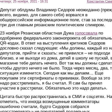
четверг, 25 ноября, 2021 - 16:31
Константин Сми
Депутат облдумы Владимир Сидоров неожиданно (преж
всего, видимо, для самого себя) ворвался в
общероссийское информационное поле, став за послед
три дня главным рязанским политическим спикером.
23 ноября Рязанская областная Дума
голосовала
по
одобрению федерального законопроекта об обязательн
QR-кодах. В ответ на выступления критиков Сидоров
дословно сказал следующее: «Мы должны, каждый из н
депутатов, прийти и сказать: не привился – не подходи
близко, и не выходи из дома, детей в школу не пускай, 
магазине тебе делать нечего. Вот так мы должны сделат
чтобы другого ничего не было. Тогда через месяц, два, 
ситуация изменится. Сегодня как мы делаем… Еще
покупаем эти сертификаты о прививках. Вообще за это
надо расстреливать, я бы считал. Я сам бы принял
участие в расстрелах. Обязательно это надо делать».
Цитата быстро распространилась в СМИ и соцсетях. Н
отметить, что иногда возмущенные комментаторы
ошибочно считали, будто Сидоров собрался
«расстреливать» не покупателей поддельных