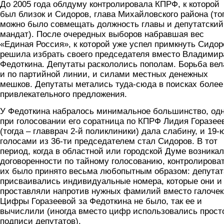
До 2005 года облдуму контролировала КПРФ, к которой
был близок и Сидоров, глава Михайловского района (то
можно было совмещать должность главы и депутатский
мандат). После очередных выборов набравшая вес
«Единая Россия», к которой уже успел примкнуть Сидор
решила избрать своего председателя вместо Владимир
Федоткина. Депутаты раскололись пополам. Борьба вел
и по партийной линии, и силами местных денежных
мешков. Депутаты метались туда-сюда в поисках более
привлекательного предложения.
У Федоткина набралось минимальное большинство, од
при голосовании его соратница по КПРФ Лидия Горазее
(тогда – главврач 2-й поликлиники) дала слабину, и 19-
голосами из 36-ти председателем стал Сидоров. В тот
период, когда в областной или городской Думе возника
договоренности по тайному голосованию, контролирова
их было принято весьма любопытным образом: депута
присваивались индивидуальные номера, которые они и
проставляли напротив нужных фамилий вместо галочек
Цифры Горазеевой за Федоткина не было, так ее и
вычислили (иногда вместо цифр использовались прост
подписи депутатов).