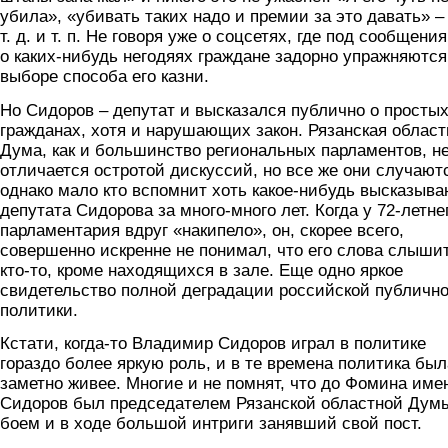
убила», «убивать таких надо и премии за это давать» –
т. д. и т. п. Не говоря уже о соцсетях, где под сообщени
о каких-нибудь негодяях граждане задорно упражняются
выборе способа его казни.
Но Сидоров – депутат и высказался публично о просты
гражданах, хотя и нарушающих закон. Рязанская област
Дума, как и большинство региональных парламентов, н
отличается остротой дискуссий, но все же они случают
однако мало кто вспомнит хоть какое-нибудь высказыва
депутата Сидорова за много-много лет. Когда у 72-летне
парламентария вдруг «накипело», он, скорее всего,
совершенно искренне не понимал, что его слова слыши
кто-то, кроме находящихся в зале. Еще одно яркое
свидетельство полной деградации российской публичн
политики.
Кстати, когда-то Владимир Сидоров играл в политике
гораздо более яркую роль, и в те времена политика был
заметно живее. Многие и не помнят, что до Фомина име
Сидоров был председателем Рязанской областной Думы
боем и в ходе большой интриги занявший свой пост.