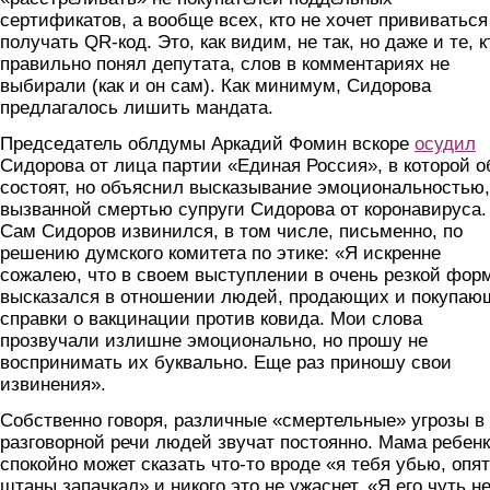
сертификатов, а вообще всех, кто не хочет прививаться
получать QR-код. Это, как видим, не так, но даже и те, к
правильно понял депутата, слов в комментариях не
выбирали (как и он сам). Как минимум, Сидорова
предлагалось лишить мандата.
Председатель облдумы Аркадий Фомин вскоре
осудил
Сидорова от лица партии «Единая Россия», в которой о
состоят, но объяснил высказывание эмоциональностью,
вызванной смертью супруги Сидорова от коронавируса.
Сам Сидоров извинился, в том числе, письменно, по
решению думского комитета по этике: «Я искренне
сожалею, что в своем выступлении в очень резкой фор
высказался в отношении людей, продающих и покупаю
справки о вакцинации против ковида. Мои слова
прозвучали излишне эмоционально, но прошу не
воспринимать их буквально. Еще раз приношу свои
извинения».
Собственно говоря, различные «смертельные» угрозы в
разговорной речи людей звучат постоянно. Мама ребен
спокойно может сказать что-то вроде «я тебя убью, опя
штаны запачкал» и никого это не ужаснет. «Я его чуть н