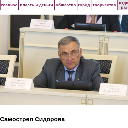
Перейти к основному содержанию
отд
главное
власть и деньги
общество
город
творчество
ра
Самострел Сидорова